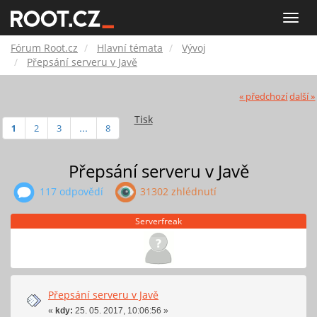
Fórum
Toggle
naviga
Root.cz
Fórum Root.cz
Hlavní témata
Vývoj
Přepsání serveru v Javě
« předchozí
další »
Tisk
1
2
3
...
8
Přepsání serveru v Javě
117 odpovědí
31302 zhlédnutí
Serverfreak
Přepsání serveru v Javě
«
kdy:
25. 05. 2017, 10:06:56 »