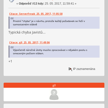
«
Odpověď #13 kdy:
25. 05. 2017, 11:59:41 »
Citace: Serverfreak 25. 05. 2017, 11:05:58
Prvotní "chyba" je v návrhu, protože každý požadavek se řeší v
samostatném vlákně
Typická chyba Javistů...
Citace: gll 25. 05. 2017, 11:49:06
Výpočetně náročné úlohy musíte zpracovávat v nějakém poolu s
omezeným počtem vláken.
+1
IP zaznamenána
gll