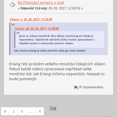
Re:Přepsání serveru v Javě
«
Odpověď #14 kdy:
25. 05. 2017, 12:00:32 »
Citace: v 25. 05. 2017, 11:52:09
Citace: gll 25. 05. 2017, 11:49:06
Jestli ta vlákna skutečně něco dělají, tak Erlang ani Node.js
nepomohou. Výpočetně náročné úlohy musíte zpracovávat v
nějakém poolu s omezeným počtem vláken.
tak zrovna erlang by takto pomohl, nebo go, nebo haskell
Erlang řeší problém velkého množství čekajících vláken.
Pokud každé vlákno zpracovává například velké
množství dat, tak Erlang ničemu nepomůže. Naopak to
bude pomalejší.
IP zaznamenána
Tisk
1
2
3
...
8