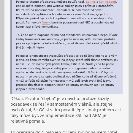
Pokud to chcete přepisovat, můžete použít např.
Spring
(a
Spring Boot
),
kde už máte podporu pro webové služby, JSON i přístup k databázím,
IPC záleží na implementaci. Nebudete se pak muset věnovat
infrastruktuře aplikace a budete se moci soustředit na její jádro.
Případně, pokud byste chtěl optimalizovat síťovou vrstvu, doporučuju
použít framework
Netty
, který je postavený nad NIO a odstíní vás od
komplikací síťové komunikace.
To, že to máte napsané přímo nad standardní knihovnou a nepoužíváte
žádný framework ani knihovny, je podle mne největší slabina, protože
pak se vysilujete na řešení něčeho, co už dávno před vámi vyřešil někdo
jiný (a nejspíš lépe).
Pokud si jenom chcete vyzkoušet přepsat to do něčeho jiného a je vám
jedno, do čeho, zaměřil bych se na jazyky, které míří tímhle směrem, jak
napsal „v“, do výčtu bych přidal třeba ještě Rust. Node.js na to podle
mne není vhodný, ten je vhodný pro prototypování nebo izomorfní
aplikace, ale není orientován na výkon pod zátěží. V čistém C bych to
nepsal – to byste se opět vysiloval nad něčím, co je už dávno vyřešené.
A než to řešit nějakým frameworkem v C, spíš bych zvolil jiný jazyk,
protože tím získáte podporu nejen ze strany knihovny, ale i ze strany
jazyka a překladače.
Děkuji. Prvotní "chyba" je v návrhu, protože každý
požadavek se řeší v samostatném vlákně, ale stejně
bych čekal, že GC si s tím poradí lépe. Jinak problém asi
taky může být, že implementace SSL nad ARM je
relativně pomalá.
To přepsání do C bylo jen cvičení, původně jsem chtěl