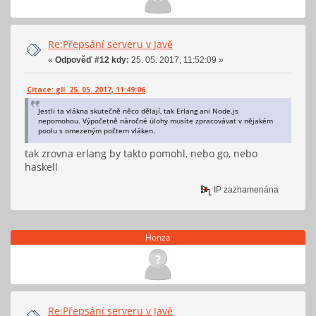
Re:Přepsání serveru v Javě
«
Odpověď #12 kdy:
25. 05. 2017, 11:52:09 »
Citace: gll 25. 05. 2017, 11:49:06
Jestli ta vlákna skutečně něco dělají, tak Erlang ani Node.js
nepomohou. Výpočetně náročné úlohy musíte zpracovávat v nějakém
poolu s omezeným počtem vláken.
tak zrovna erlang by takto pomohl, nebo go, nebo
haskell
IP zaznamenána
Honza
Re:Přepsání serveru v Javě