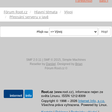
« předchozí
další »
Fórum Root.cz
Hlavní témata
Vývoj
Přepsání serveru v Javě
Přejít na:
SMF 2.0.11
|
SMF © 2015
,
Simple Machines
Reseller by
Daniiel
. Designed by
Brian
Fórum Root.cz ©
Root.cz
(www.root.cz), informace nejen ze
světa Linuxu. ISSN 1212-8309
Copyright © 1998 – 2026
Internet Info, s.r.o.
Všechna práva vyhrazena. Powered by Linux.
Kontakt
|
Reklama
|
Podmínky užívání
|