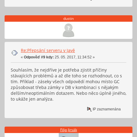
dustin
Re:Přepsání serveru v Javě
«
Odpověď #9 kdy:
25. 05. 2017, 11:34:52 »
Souhlasím, že nejdříve je potřeba zjistit příčiny
stávajících problémů a až dle toho se rozhodnout, co s
tím. Příklad - záseky všech odpovědí mohou místo GC
způsobovat třeba zámky v DB v kombinaci s nějakým
delším/neoptimálním dotazem. Nebo něco úplně jiného,
to ukáže jen analýza.
IP zaznamenána
Filip Jirsák