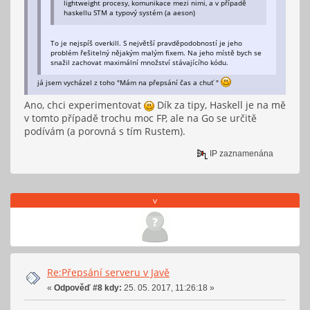
lightweight procesy, komunikace mezi nimi, a v případě
haskellu STM a typový systém (a aeson)
To je nejspíš overkill. S největší pravděpodobností je jeho
problém řešitelný nějakým malým fixem. Na jeho místě bych se
snažil zachovat maximální množství stávajícího kódu.
já jsem vycházel z toho "Mám na přepsání čas a chuť "
Ano, chci experimentovat
Dík za tipy, Haskell je na mě
v tomto případě trochu moc FP, ale na Go se určitě
podívám (a porovná s tím Rustem).
IP zaznamenána
v
Re:Přepsání serveru v Javě
«
Odpověď #8 kdy:
25. 05. 2017, 11:26:18 »