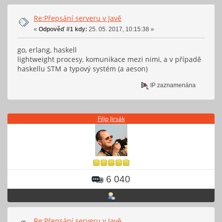
Re:Přepsání serveru v Javě
«
Odpověď #1 kdy:
25. 05. 2017, 10:15:38 »
go, erlang, haskell
lightweight procesy, komunikace mezi nimi, a v případě
haskellu STM a typový systém (a aeson)
IP zaznamenána
Filip Jirsák
6 040
Re:Přepsání serveru v Javě