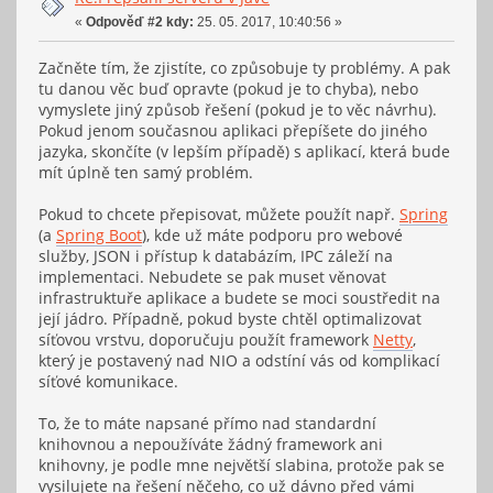
«
Odpověď #2 kdy:
25. 05. 2017, 10:40:56 »
Začněte tím, že zjistíte, co způsobuje ty problémy. A pak
tu danou věc buď opravte (pokud je to chyba), nebo
vymyslete jiný způsob řešení (pokud je to věc návrhu).
Pokud jenom současnou aplikaci přepíšete do jiného
jazyka, skončíte (v lepším případě) s aplikací, která bude
mít úplně ten samý problém.
Pokud to chcete přepisovat, můžete použít např.
Spring
(a
Spring Boot
), kde už máte podporu pro webové
služby, JSON i přístup k databázím, IPC záleží na
implementaci. Nebudete se pak muset věnovat
infrastruktuře aplikace a budete se moci soustředit na
její jádro. Případně, pokud byste chtěl optimalizovat
síťovou vrstvu, doporučuju použít framework
Netty
,
který je postavený nad NIO a odstíní vás od komplikací
síťové komunikace.
To, že to máte napsané přímo nad standardní
knihovnou a nepoužíváte žádný framework ani
knihovny, je podle mne největší slabina, protože pak se
vysilujete na řešení něčeho, co už dávno před vámi