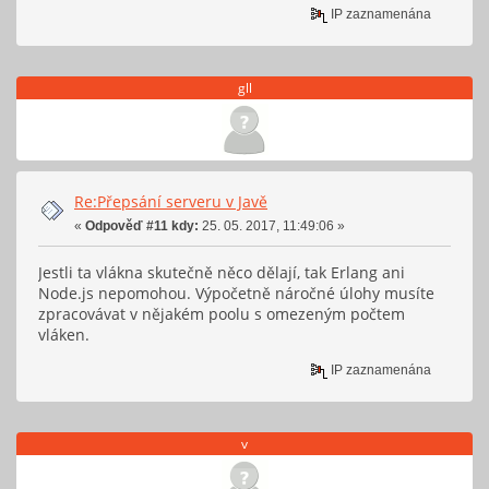
IP zaznamenána
gll
Re:Přepsání serveru v Javě
«
Odpověď #11 kdy:
25. 05. 2017, 11:49:06 »
Jestli ta vlákna skutečně něco dělají, tak Erlang ani
Node.js nepomohou. Výpočetně náročné úlohy musíte
zpracovávat v nějakém poolu s omezeným počtem
vláken.
IP zaznamenána
v