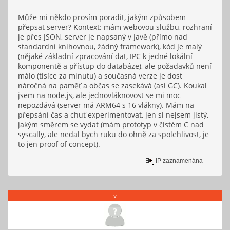
Může mi někdo prosím poradit, jakým způsobem
přepsat server? Kontext: mám webovou službu, rozhraní
je přes JSON, server je napsaný v Javě (přímo nad
standardní knihovnou, žádný framework), kód je malý
(nějaké základní zpracování dat, IPC k jedné lokální
komponentě a přístup do databáze), ale požadavků není
málo (tisíce za minutu) a současná verze je dost
náročná na paměť a občas se zasekává (asi GC). Koukal
jsem na node.js, ale jednovláknovost se mi moc
nepozdává (server má ARM64 s 16 vlákny). Mám na
přepsání čas a chuť experimentovat, jen si nejsem jistý,
jakým směrem se vydat (mám prototyp v čistém C nad
syscally, ale nedal bych ruku do ohně za spolehlivost, je
to jen proof of concept).
IP zaznamenána
v