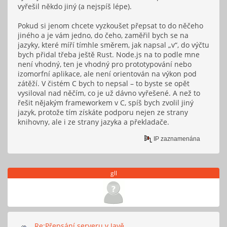
vyřešil někdo jiný (a nejspíš lépe).
Pokud si jenom chcete vyzkoušet přepsat to do něčeho
jiného a je vám jedno, do čeho, zaměřil bych se na
jazyky, které míří tímhle směrem, jak napsal „v“, do výčtu
bych přidal třeba ještě Rust. Node.js na to podle mne
není vhodný, ten je vhodný pro prototypování nebo
izomorfní aplikace, ale není orientován na výkon pod
zátěží. V čistém C bych to nepsal – to byste se opět
vysiloval nad něčím, co je už dávno vyřešené. A než to
řešit nějakým frameworkem v C, spíš bych zvolil jiný
jazyk, protože tím získáte podporu nejen ze strany
knihovny, ale i ze strany jazyka a překladače.
IP zaznamenána
gll
Re:Přepsání serveru v Javě