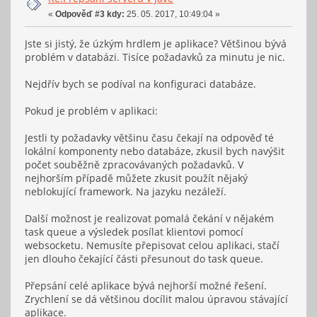
«
Odpověď #3 kdy:
25. 05. 2017, 10:49:04 »
Jste si jistý, že úzkým hrdlem je aplikace? Většinou bývá
problém v databázi. Tisíce požadavků za minutu je nic.
Nejdřív bych se podíval na konfiguraci databáze.
Pokud je problém v aplikaci:
Jestli ty požadavky většinu času čekají na odpověď té
lokální komponenty nebo databáze, zkusil bych navýšit
počet souběžně zpracovávaných požadavků. V
nejhorším případě můžete zkusit použít nějaký
neblokující framework. Na jazyku nezáleží.
Další možnost je realizovat pomalá čekání v nějakém
task queue a výsledek posílat klientovi pomocí
websocketu. Nemusíte přepisovat celou aplikaci, stačí
jen dlouho čekající části přesunout do task queue.
Přepsání celé aplikace bývá nejhorší možné řešení.
Zrychlení se dá většinou docílit malou úpravou stávající
aplikace.