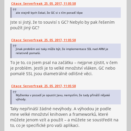
Citace: Serverfreak 25. 05. 2017, 11:05:58
ale stejně bych čekal, že GC si s tím poradí lépe
Jste si jistý, že to souvisí s GC? Nebylo by pak řešením
použít jiný GC?
Citace: Serverfreak 25. 05. 2017, 11:05:58
Jinak problém asi taky může být, že implementace SSL nad ARM je
relativně pomalá.
To je to, co jsem psal na začátku – nejprve zjistit, v čem
je problém. Jestli je to velké množství vláken, GC nebo
pomalé SSL jsou diametrálně odlišné věci.
Citace: Serverfreak 25. 05. 2017, 11:05:58
Myšlenka v pozadí je opustit Javu, nemyslím, že tady přináší nějaké
výhody.
Taky nepřináší žádné nevýhody. A výhodou je podle
mne velké množství knihoven a frameworků, které
můžete jenom vzít a použít – a můžete se soustředit na
to, co je specifické pro vaši aplikaci.