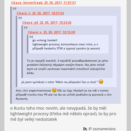
Citace: Serverfreak 25. 05. 2017, 11:07:57
Citace: v 25. 05. 2017, 10:57:54
Citace: gll 25. 05. 2017, 10:54:25
Citace: v 25. 05. 2017, 10:15:38
go, erlang, haskell
lightweight procesy, komunikace mezi nimi, a v
případě haskellu STM a typový systém (a aeson)
To je nejspíš overkill. S největší pravděpodobností je jeho
problém řešitelný nějakým malým fixem. Na jeho místě
bych se snažil zachovat maximální množství stávajícího
kódu.
já jsem vycházel z toho "Mám na přepsání čas a chuť "
Ano, chci experimentovat
Dík za tipy, Haskell je na mě v tomto
případě trochu moc FP, ale na Go se určitě podívám (a porovná s tím
Rustem).
o Rustu toho moc nevím, ale nevypadá, že by měl
lightweight procesy (třeba mě někdo opraví), to by pro
mě byl velký nedostatek
IP zaznamenána