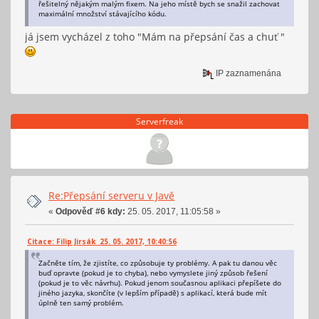
řešitelný nějakým malým fixem. Na jeho místě bych se snažil zachovat
maximální množství stávajícího kódu.
já jsem vycházel z toho "Mám na přepsání čas a chuť "
IP zaznamenána
Serverfreak
Re:Přepsání serveru v Javě
«
Odpověď #6 kdy:
25. 05. 2017, 11:05:58 »
Citace: Filip Jirsák 25. 05. 2017, 10:40:56
Začněte tím, že zjistíte, co způsobuje ty problémy. A pak tu danou věc
buď opravte (pokud je to chyba), nebo vymyslete jiný způsob řešení
(pokud je to věc návrhu). Pokud jenom současnou aplikaci přepíšete do
jiného jazyka, skončíte (v lepším případě) s aplikací, která bude mít
úplně ten samý problém.