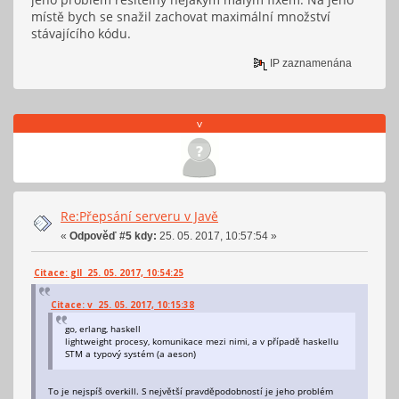
místě bych se snažil zachovat maximální množství
stávajícího kódu.
IP zaznamenána
v
Re:Přepsání serveru v Javě
«
Odpověď #5 kdy:
25. 05. 2017, 10:57:54 »
Citace: gll 25. 05. 2017, 10:54:25
Citace: v 25. 05. 2017, 10:15:38
go, erlang, haskell
lightweight procesy, komunikace mezi nimi, a v případě haskellu
STM a typový systém (a aeson)
To je nejspíš overkill. S největší pravděpodobností je jeho problém