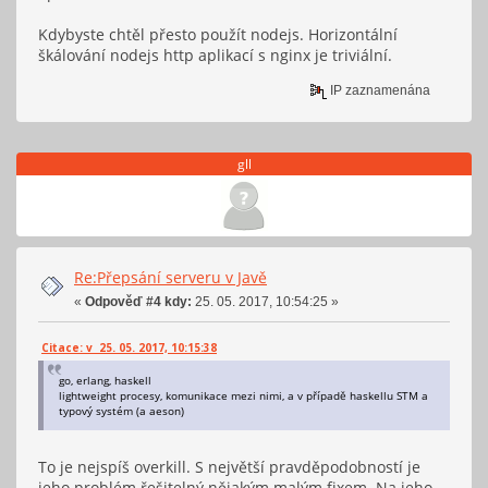
Kdybyste chtěl přesto použít nodejs. Horizontální
škálování nodejs http aplikací s nginx je triviální.
IP zaznamenána
gll
Re:Přepsání serveru v Javě
«
Odpověď #4 kdy:
25. 05. 2017, 10:54:25 »
Citace: v 25. 05. 2017, 10:15:38
go, erlang, haskell
lightweight procesy, komunikace mezi nimi, a v případě haskellu STM a
typový systém (a aeson)
To je nejspíš overkill. S největší pravděpodobností je
jeho problém řešitelný nějakým malým fixem. Na jeho