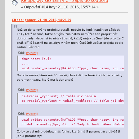
Re:Spojový seznam v C - zápis do souboru
«
Odpověď #14 kdy:
21. 10. 2016, 15:57:14 »
Citace: gamer 21. 10. 2016, 14:26:59
Než se do takového projektu pustíš, nebylo by lepší naučit se základy
C? Ty totiž neznáš, takže s tvými znalostmi nemůžeš ten projekt dát
dohromady. Neber si to nějak špatně, každý nějak začínal, jde o to, že C
znáš příliš špatně na to, abys v něm mohl úspěšně udělat projekt podle
zadání. Pár rad:
Kód:
[Vybrat]
char nazev [50];
....
void pridat_parametry(KATALOG **pps, char nazev, int radial_ryc
Do pole nazev, které má 50 znaků, chceš dát ve funkci prida_parametry
parametr nazev, který má jeden znak?
Kód:
[Vybrat]
ps->radial_rychlost; // tohle nic nedělá
ps->radial_rychlost = radial_rychlost; // tohle jsi chtěl
Kód:
[Vybrat]
void pridat_parametry(KATALOG **pps, char nazev, int radial_ryc
pridat_parametry(&ps, 0); /* Tady to hodí během překladu tuhle
Co by to asi mělo udělat, máš funkci, která má 5 parametrů a dáváš jí
jen 2 parametry?