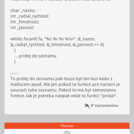
char _nazev;
int _radial_rychlost;
int _hmotnost;
int _jasnost;
while( fscanf( fa, "%c %i %i %i\n", &_nazev,
&_radial_rychlost, &_hmotnost, &_jasnost) == 4)
{
... pridej do seznamu
}
-----
To pridej do seznamu pak muze byt ten kus kodu s
mallocem apod. Ale jen pokud ta funkce pro nacteni je
soucasti toho seznamu. Pokud to ma byt samostatna
funkce, tak je potreba naopak volat tu funkci "pridat".
IP zaznamenána
Thomas