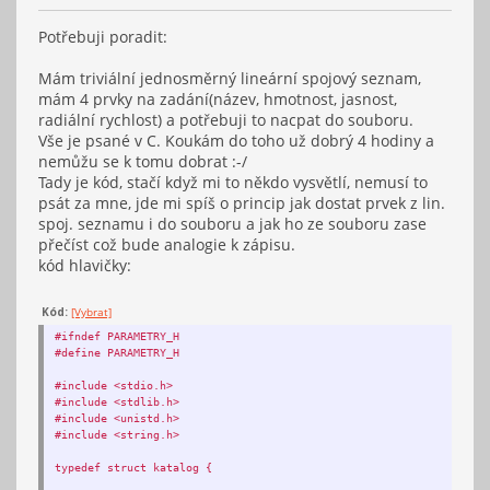
Potřebuji poradit:
Mám triviální jednosměrný lineární spojový seznam,
mám 4 prvky na zadání(název, hmotnost, jasnost,
radiální rychlost) a potřebuji to nacpat do souboru.
Vše je psané v C. Koukám do toho už dobrý 4 hodiny a
nemůžu se k tomu dobrat :-/
Tady je kód, stačí když mi to někdo vysvětlí, nemusí to
psát za mne, jde mi spíš o princip jak dostat prvek z lin.
spoj. seznamu i do souboru a jak ho ze souboru zase
přečíst což bude analogie k zápisu.
kód hlavičky:
Kód:
[Vybrat]
#ifndef PARAMETRY_H
#define PARAMETRY_H
#include <stdio.h>
#include <stdlib.h>
#include <unistd.h>
#include <string.h>
typedef struct katalog {