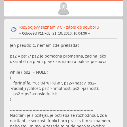
Re:Spojový seznam v C - zápis do souboru
«
Odpověď #11 kdy:
21. 10. 2016, 10:04:36 »
Jen pseudo-C, nemám zde překladač
ps2 = ps; // ps2 je pomocna promenna, zacina jako
ukazatel na prvni prvek seznamu a pak se posouva
while ( ps2 != NULL )
{
fprintf(fa, "%c %i %i %i\n", ps2->nazev, ps2-
>radial_rychlost, ps2->hmotnost, ps2->jasnost);
ps2 = ps2->nasledujici;
}
-----------------------------------------------------------
Nacitani je slozitejsi, je potreba se rozhodnout, zda
nacitani je soucasti funkci pro praci s tim seznamem,
nebo stoji mimo. V zasade to bude neco takoveho: