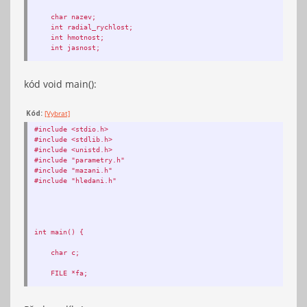
char nazev;
int radial_rychlost;
int hmotnost;
int jasnost;
struct katalog *nasledujici;
kód void main():
} KATALOG;
Kód:
[Vybrat]
#include <stdio.h>
#include <stdlib.h>
void pridat_nazev(KATALOG **pps, char nazev) {
#include <unistd.h>
#include "parametry.h"
KATALOG *ps;
#include "mazani.h"
#include "hledani.h"
ps = (KATALOG *) malloc(sizeof(KATALOG));
if (ps != NULL) {
printf("Chyba alokace paměti!\n");
int main() {
return;
char c;
}
FILE *fa;
ps->nazev;
fa = fopen("/home/teodor/Plocha/katalog_exoplanet.txt", "a+");
ps->nasledujici = *pps;