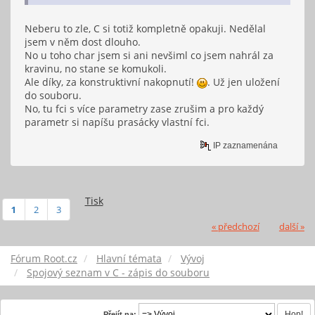
Neberu to zle, C si totiž kompletně opakuji. Nedělal
jsem v něm dost dlouho.
No u toho char jsem si ani nevšiml co jsem nahrál za
kravinu, no stane se komukoli.
Ale díky, za konstruktivní nakopnutí!
. Už jen uložení
do souboru.
No, tu fci s více parametry zase zrušim a pro každý
parametr si napíšu prasácky vlastní fci.
IP zaznamenána
Tisk
1
2
3
« předchozí
další »
Fórum Root.cz
Hlavní témata
Vývoj
Spojový seznam v C - zápis do souboru
Přejít na: