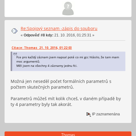
Re:Spojový seznam -zápis do souboru
«
Odpověď #8 kdy:
21. 10. 2016, 01:25:31 »
Citace: Thomas 21. 10. 2016, 01:22:03
Fce pro každý záznam jsem napsal poté co mi gcc hlásilo, že tam mam
moc argumentů.
Měl jsem na všechny 4 záznamy jednu fci.
Možná jen neseděl počet formálních parametrů s
počtem skutečných parametrů.
Parametrů můžeš mít kolik chceš, v daném případě by
ty 4 parametry byly tak akorát.
IP zaznamenána
Thomas