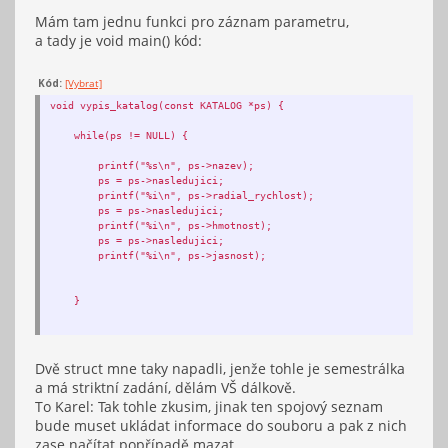
Mám tam jednu funkci pro záznam parametru,
a tady je void main() kód:
struct katalog *nasledujici;
} KATALOG;
Kód:
[Vybrat]
void vypis_katalog(const KATALOG *ps) {
void pridat_parametry(KATALOG **pps, char nazev, int radial_rychlo
while(ps != NULL) {
KATALOG *ps;
printf("%s\n", ps->nazev);
ps = ps->nasledujici;
ps = (KATALOG *) malloc(sizeof(KATALOG));
printf("%i\n", ps->radial_rychlost);
ps = ps->nasledujici;
if (ps == NULL) {
printf("%i\n", ps->hmotnost);
ps = ps->nasledujici;
printf("Chyba alokace paměti!\n");
printf("%i\n", ps->jasnost);
return;
}
}
ps->nazev;
};
ps->radial_rychlost;
Dvě struct mne taky napadli, jenže tohle je semestrálka
ps->hmotnost;
a má striktní zadání, dělám VŠ dálkově.
ps->jasnost;
int main() {
To Karel: Tak tohle zkusim, jinak ten spojový seznam
ps->nasledujici = *pps;
char c;
bude muset ukládat informace do souboru a pak z nich
*pps = ps;
zase načítat popřípadě mazat.