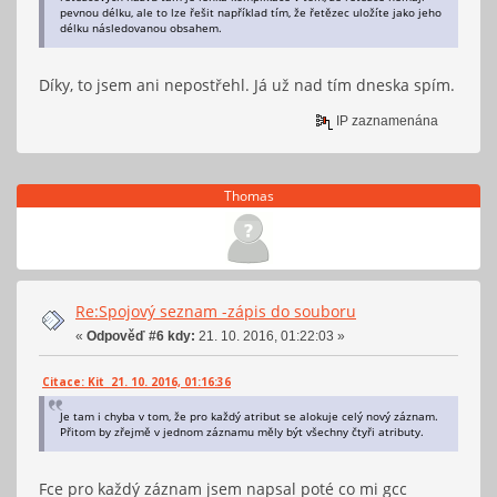
pevnou délku, ale to lze řešit například tím, že řetězec uložíte jako jeho
délku následovanou obsahem.
Díky, to jsem ani nepostřehl. Já už nad tím dneska spím.
IP zaznamenána
Thomas
Re:Spojový seznam -zápis do souboru
«
Odpověď #6 kdy:
21. 10. 2016, 01:22:03 »
Citace: Kit 21. 10. 2016, 01:16:36
Je tam i chyba v tom, že pro každý atribut se alokuje celý nový záznam.
Přitom by zřejmě v jednom záznamu měly být všechny čtyři atributy.
Fce pro každý záznam jsem napsal poté co mi gcc