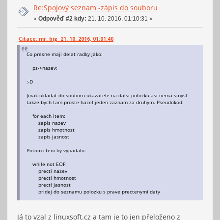
Re:Spojový seznam -zápis do souboru
printf("Chyba alokace paměti!\n");
«
Odpověď #2 kdy:
21. 10. 2016, 01:10:31 »
return;
}
Citace: mr. big 21. 10. 2016, 01:01:40
ps->jasnost;
Co presne maji delat radky jako:
ps->nasledujici = *pps;
ps->nazev;
*pps = ps;
:-D
};
Jinak ukladat do souboru ukazatele na dalsi polozku asi nema smysl
takze bych tam proste hazel jeden zaznam za druhym. Pseudokod:
#endif
for each item:
zapis nazev
zapis hmotnost
zapis jasnost
Potom cteni by vypadalo:
while not EOF:
precti nazev
precti hmotnost
precti jasnost
pridej do seznamu polozku s prave prectenymi daty
Já to vzal z linuxsoft.cz a tam je to jen přeloženo z