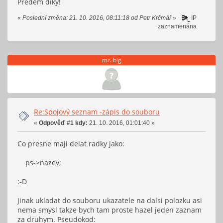
Předem díky!
if(fa == NULL) {
*pps = ps;
«
Poslední změna: 21. 10. 2016, 08:11:18 od Petr Krčmář
»
IP
fputs("Nelze otevrit soubor!\n", stderr);
zaznamenána
};
return 1;
void pridat_radialni_rychlost(KATALOG **pps, int radial_rychlost) 
} else if(fa != NULL) {
mr. big
printf("Soubor uspesne otevren!\n");
KATALOG *ps;
}
ps = (KATALOG *) malloc(sizeof(KATALOG));
// int choice = 0;
if (ps != NULL) {
/* do {
Re:Spojový seznam -zápis do souboru
printf("Chyba alokace paměti!\n");
«
Odpověď #1 kdy:
21. 10. 2016, 01:01:40 »
choice = getchoice("Vyberte operaci: \n", menu); // Volani
return;
printf("Zvolili jste: %c\n", choice);
}
Co presne maji delat radky jako:
} while(choice != 'q');
*/
ps->radial_rychlost;
ps->nazev;
ps->nasledujici = *pps;
KATALOG *ps;
*pps = ps;
:-D
ps = NULL;
};
Jinak ukladat do souboru ukazatele na dalsi polozku asi
pridat_nazev(&ps, 0);
nema smysl takze bych tam proste hazel jeden zaznam
pridat_radialni_rychlost(&ps, 1);
void pridat_hmotnost(KATALOG **pps, int hmotnost) {
za druhym. Pseudokod:
pridat_hmotnost(&ps, 2);