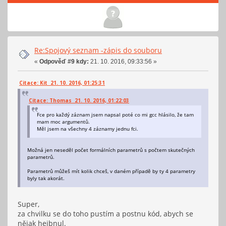
Re:Spojový seznam -zápis do souboru
«
Odpověď #9 kdy:
21. 10. 2016, 09:33:56 »
Citace: Kit 21. 10. 2016, 01:25:31
Citace: Thomas 21. 10. 2016, 01:22:03
Fce pro každý záznam jsem napsal poté co mi gcc hlásilo, že tam
mam moc argumentů.
Měl jsem na všechny 4 záznamy jednu fci.
Možná jen neseděl počet formálních parametrů s počtem skutečných
parametrů.
Parametrů můžeš mít kolik chceš, v daném případě by ty 4 parametry
byly tak akorát.
Super,
za chvilku se do toho pustím a postnu kód, abych se
nějak hejbnul.