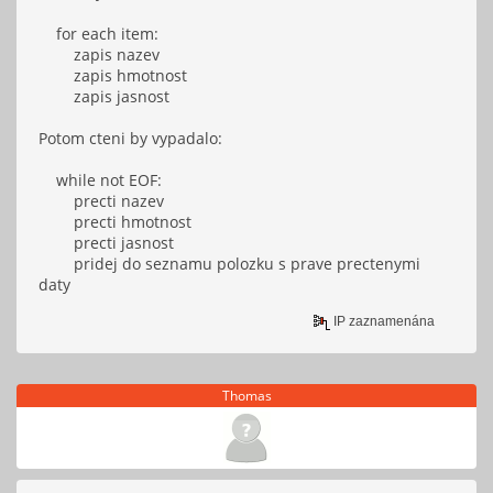
pridat_jasnost(&ps, 3);
for each item:
KATALOG *ps;
zapis nazev
ps = (KATALOG *) malloc(sizeof(KATALOG));
zapis hmotnost
zapis jasnost
if (ps != NULL) {
fclose(fa);
printf("Chyba alokace paměti!\n");
Potom cteni by vypadalo:
return;
while not EOF:
return 0;
}
precti nazev
}
precti hmotnost
ps->hmotnost;
precti jasnost
ps->nasledujici = *pps;
pridej do seznamu polozku s prave prectenymi
*pps = ps;
daty
};
IP zaznamenána
void pridat_jasnost(KATALOG **pps, int jasnost) {
Thomas
KATALOG *ps;
ps = (KATALOG *) malloc(sizeof(KATALOG));
if (ps != NULL) {