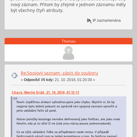
nový záznam. Přitom by zřejmě v jednom záznamu měly
být všechny čtyři atributy.
IP zaznamenána
Thomas
Re:Spojový seznam -zápis do souboru
«
Odpověď #5 kdy:
21. 10. 2016, 01:20:30 »
Citace: Martin Dráb 21. 10. 2016, 01:13:11
Navíc úspěšnou alokaci vyhodnocujete jako chybu. Myslím si, že by
nejprve bylo dobré pokusit se správně ten spojový seznam vytvořit a
jeho ukládání řešit až poté.
Název položky katalogu nemáte definovaný jako řetězec, ale jako znak.
Nevím, zda je to účel či ne (zda jsou názvy pouze jednoznakové).
Co se týče ukládání, řiďte se příspěvkem nade mnou. V případě
řetězcových názvů tam je lehká komplikace v tom, že řetězce nemají