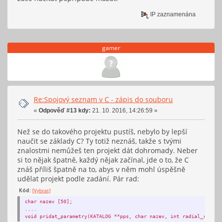
FILE *fa;
IP zaznamenána
};
fa = fopen("/home/teodor/Plocha/katalog_exoplanet.txt", "a+");
if(fa == NULL) {
#endif
fputs("Nelze otevrit soubor!\n", stderr);
gamer
return 1;
} else if(fa != NULL) {
printf("Soubor uspesne otevren!\n");
Re:Spojový seznam v C - zápis do souboru
}
«
Odpověď #13 kdy:
21. 10. 2016, 14:26:59 »
Než se do takového projektu pustíš, nebylo by lepší
naučit se základy C? Ty totiž neznáš, takže s tvými
KATALOG *ps;
znalostmi nemůžeš ten projekt dát dohromady. Neber
ps = NULL;
si to nějak špatně, každý nějak začínal, jde o to, že C
znáš příliš špatně na to, abys v něm mohl úspěšně
pridat_parametry(&ps, 0); /* Tady to hodí během překladu tuh
udělat projekt podle zadání. Pár rad:
pridat_parametry(&ps, 1);
pridat_parametry(&ps, 2);
Kód:
[Vybrat]
pridat_parametry(&ps, 3); */
char nazev [50];
....
void pridat_parametry(KATALOG **pps, char nazev, int radial_rychlo
vypis_katalog(ps);