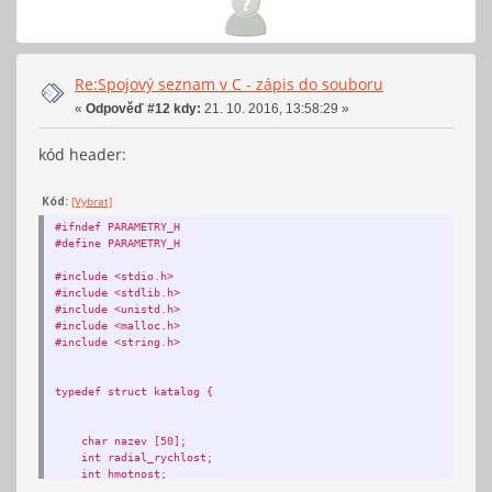
Re:Spojový seznam v C - zápis do souboru
«
Odpověď #12 kdy:
21. 10. 2016, 13:58:29 »
kód header:
Kód:
[Vybrat]
#ifndef PARAMETRY_H
#define PARAMETRY_H
#include <stdio.h>
#include <stdlib.h>
#include <unistd.h>
#include <malloc.h>
#include <string.h>
typedef struct katalog {
char nazev [50];
int radial_rychlost;
int hmotnost;
int jasnost;