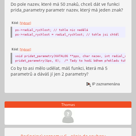
Do pole nazev, které má 50 znaků, chceš dát ve funkci
prida_parametry parametr nazev, který má jeden znak?
Kód:
[Vybrat]
fclose(fa);
ps->radial_rychlost; // tohle nic nedělá
ps->radial_rychlost = radial_rychlost; // tohle jsi chtěl
return 0;
Kód:
[Vybrat]
}
void pridat_parametry(KATALOG **pps, char nazev, int radial_rychlo
pridat_parametry(&ps, 0); /* Tady to hodí během překladu tuhle hl
Co by to asi mělo udělat, máš funkci, která má 5
parametrů a dáváš jí jen 2 parametry?
IP zaznamenána
Thomas