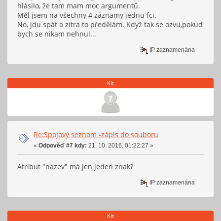
hlásilo, že tam mam moc argumentů.
Měl jsem na všechny 4 záznamy jednu fci.
No, jdu spát a zítra to předělám. Když tak se ozvu,pokud
bych se nikam nehnul...
IP zaznamenána
Kit
Re:Spojový seznam -zápis do souboru
«
Odpověď #7 kdy:
21. 10. 2016, 01:22:27 »
Atribut "nazev" má jen jeden znak?
IP zaznamenána
Kit