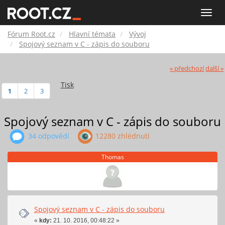
Fórum
Toggle
naviga
Root.cz
Fórum Root.cz
Hlavní témata
Vývoj
Spojový seznam v C - zápis do souboru
« předchozí
další »
Tisk
1
2
3
Spojový seznam v C - zápis do souboru
34 odpovědí
12280 zhlédnutí
Thomas
Spojový seznam v C - zápis do souboru
«
kdy:
21. 10. 2016, 00:48:22 »