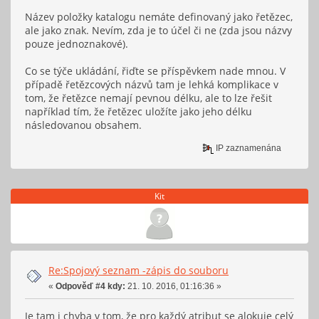
Název položky katalogu nemáte definovaný jako řetězec,
ale jako znak. Nevím, zda je to účel či ne (zda jsou názvy
pouze jednoznakové).
Co se týče ukládání, řiďte se příspěvkem nade mnou. V
případě řetězcových názvů tam je lehká komplikace v
tom, že řetězce nemají pevnou délku, ale to lze řešit
například tím, že řetězec uložíte jako jeho délku
následovanou obsahem.
IP zaznamenána
Kit
Re:Spojový seznam -zápis do souboru
«
Odpověď #4 kdy:
21. 10. 2016, 01:16:36 »
Je tam i chyba v tom, že pro každý atribut se alokuje celý