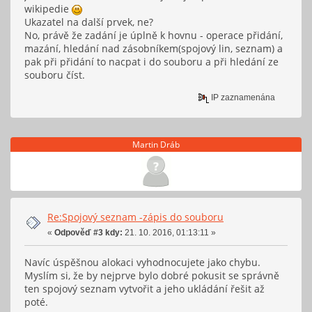
wikipedie
Ukazatel na další prvek, ne?
No, právě že zadání je úplně k hovnu - operace přidání,
mazání, hledání nad zásobníkem(spojový lin, seznam) a
pak při přidání to nacpat i do souboru a při hledání ze
souboru číst.
IP zaznamenána
Martin Dráb
Re:Spojový seznam -zápis do souboru
«
Odpověď #3 kdy:
21. 10. 2016, 01:13:11 »
Navíc úspěšnou alokaci vyhodnocujete jako chybu.
Myslím si, že by nejprve bylo dobré pokusit se správně
ten spojový seznam vytvořit a jeho ukládání řešit až
poté.