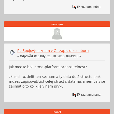
IP zaznamenána
anonym
Re:Spojový seznam v C - zápis do souboru
«
Odpověď #10 kdy:
21. 10. 2016, 09:49:18 »
jak moc te boli cross-platform prenositelnost?
zkus si rozdelit ten seznam a ty data do 2 structu, pak
muzes zapisovat/cist celej struct s datama, a nemusis se
zajimat o to kolik je v nem prvku.
IP zaznamenána
Karel