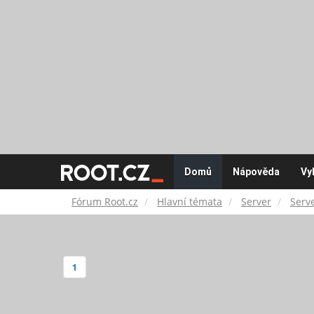
Fórum
Domů
Nápověda
Vy
Root.cz
Fórum Root.cz
Hlavní témata
Server
Serv
1