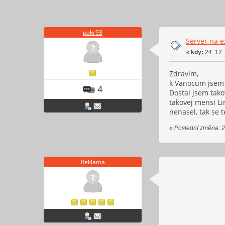
pakr93
Server na 
«
kdy:
24. 12.
Zdravim,
k Vanocum jsem j
4
Dostal jsem tako
takovej mensi Li
nenasel, tak se t
«
Poslední změna: 2
Reklama