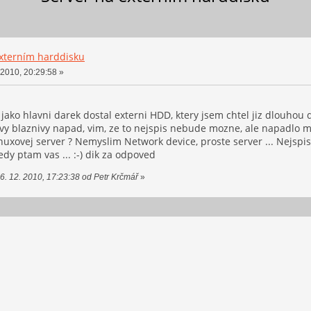
externím harddisku
 2010, 20:29:58 »
ako hlavni darek dostal externi HDD, ktery jsem chtel jiz dlouhou 
vy blaznivy napad, vim, ze to nejspis nebude mozne, ale napadlo me
nuxovej server ? Nemyslim Network device, proste server ... Nejspi
edy ptam vas ... :-) dik za odpoved
6. 12. 2010, 17:23:38 od Petr Krčmář
»