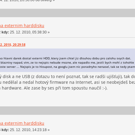
na externim harddisku
 kdy:
25. 12. 2010, 05:38:30 »
2. 2010, 20:29:58
o hlavni darek dostal externi HDD, ktery jsem chtel jiz dlouhou dobu pro zalohu svych dat.
 blaznivy napad, vim, ze to nejspis nebude mozne, ale napadlo me, jestli bych mohl z tohohle
ste server ... Nejspis je to hloupost, na googlu jsem nic poradnyho nenasel, tak se tedy ptam v
ý disk a ne USB (z dotazu to není poznat, tak se radši ujišťuji), ta
 nedělal a nedal hotový firmware na Internet, asi se neobejdeš bez 
a hardware. Ale zase by ses při tom spoustu naučil :-).
na externim harddisku
 kdy:
25. 12. 2010, 14:23:18 »