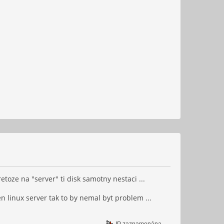
toze na "server" ti disk samotny nestaci ...
n linux server tak to by nemal byt problem ...
IP zaznamenána