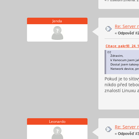
Jenda
Re: Server 
«
Odpověď #2
Citace: pakr93 24. 1
Zdravim,
k Vanocum jsem jak
Dostal jsem takovy
Network device, pro
Pokud je to síťov
nikdo před tebou
znalostí Linuxu 
Leonardo
Re: Server 
«
Odpověď #3