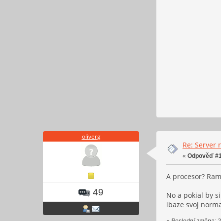
oliverg
Re: Server 
«
Odpověď #1
A procesor? Ramk
49
No a pokial by s
ibaze svoj norm
«
Poslední změna: 24