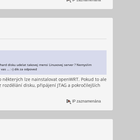
 hard disku udelat takovej mensi Linuxovej server ? Nemyslim
as ... :-) dik za odpoved
k do některých lze nainstalovat openWRT. Pokud to ale
rozdělání disku, připájení JTAG a pokročilejších
IP zaznamenána