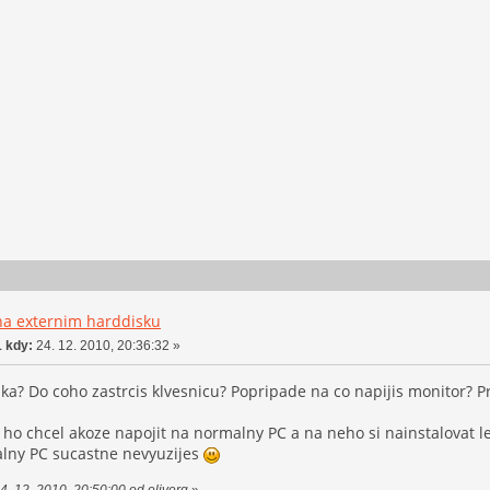
na externim harddisku
 kdy:
24. 12. 2010, 20:36:32 »
a? Do coho zastrcis klvesnicu? Popripade na co napijis monitor? Pre
i ho chcel akoze napojit na normalny PC a na neho si nainstalovat le
alny PC sucastne nevyuzijes
. 12. 2010, 20:50:00 od oliverg
»