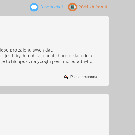
3 odpovědí
2644 zhlédnutí
dobu pro zalohu svych dat.
, jestli bych mohl z tohohle hard disku udelat
s je to hloupost, na googlu jsem nic poradnyho
IP zaznamenána