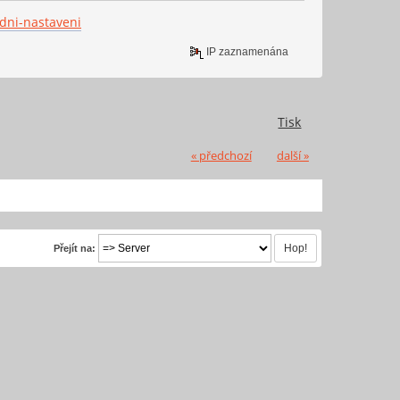
adni-nastaveni
IP zaznamenána
Tisk
« předchozí
další »
Přejít na: