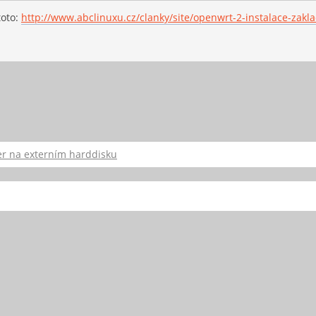
oto:
http://www.abclinuxu.cz/clanky/site/openwrt-2-instalace-zakl
er na externím harddisku