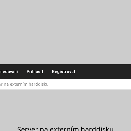
hledávání
Přihlásit
Registrovat
er na externím harddisku
Server na externím harddisku