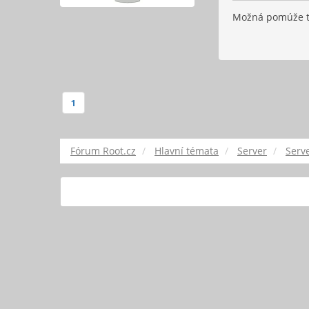
Možná pomúže t
1
Fórum Root.cz
Hlavní témata
Server
Serv