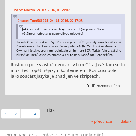
Citace: Martin 24. 07. 2016, 08:29:07
Citace: Tom568974 24. 04. 2016, 22:17:25
Jaký je rozdíl mezi dynamickým a statickým polem. Na ni
většinou nedostanu uspokojivou odpověď.
To záleží, co si pod ním Vy představujete: může jít o dynamickou (heap)
/ statickou alokaci nebo o možnost pole zvětšit. Ta druhá možnost v
C++ není (std::vector není pole), ale zmínil jste i C#. Takže fakt z Vašeho
příspěvku není jasné co chcete a asi to není jasné ani uchazečům.
Rostoucí pole vlastně není ani v tom C# a Javě, tam se to
musí řešit opět nějakým konteinerem. Rostoucí pole
jako součást jazyka je snad jen ve skriptech.
IP zaznamenána
Tisk
1
2
3
4
« předchozí
další »
Fórum Root.cz
Práce
Studium a uplatnění