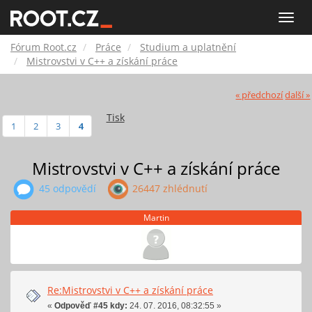
Fórum
Toggle
naviga
Root.cz
Fórum Root.cz
Práce
Studium a uplatnění
Mistrovstvi v C++ a získání práce
« předchozí
další »
Tisk
1
2
3
4
Mistrovstvi v C++ a získání práce
45 odpovědí
26447 zhlédnutí
Martin
Re:Mistrovstvi v C++ a získání práce
«
Odpověď #45 kdy:
24. 07. 2016, 08:32:55 »