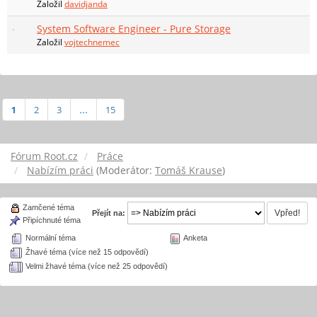
Založil
davidjanda
System Software Engineer - Pure Storage
Založil
vojtechnemec
1
2
3
...
15
Fórum Root.cz
Práce
Nabízím práci
(Moderátor:
Tomáš Krause
)
Zamčené téma
Přejít na:
Připíchnuté téma
Normální téma
Anketa
Žhavé téma (více než 15 odpovědí)
Velmi žhavé téma (více než 25 odpovědí)