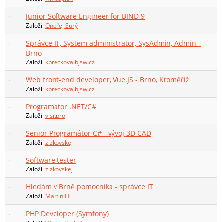
Junior Software Engineer for BIND 9
Založil
Ondřej Surý
Správce IT, System administrator, SysAdmin, Admin -
Brno
Založil
kbreckova.bjsw.cz
Web front-end developer, Vue.JS - Brno, Kroměříž
Založil
kbreckova.bjsw.cz
Programátor .NET/C#
Založil
visitpro
Senior Programátor C# - vývoj 3D CAD
Založil
zizkovskej
Software tester
Založil
zizkovskej
Hledám v Brně pomocníka - správce IT
Založil
Martin H.
PHP Developer (Symfony)