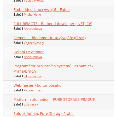
Založil
Václav Prokeš
Embedded Linux vývojář - Eaton
Založil
MichalHorn
FULL REMOTE - Backend developer (.NET, C#)
Založil
AnnaLiskova
Siemens - hledáme Linux vývojáře (Plzeň)
Založil
VojtechVesely
Delphi Developer
Založil
AnnaLiskova
Programátor provozních systémů Seznam.cz -
Praha/Brno/?
Založil
viktor.lacina
Webmaster / Editor obsahu
Založil
Papouch_sro
Platform automation - PURE STORAGE PRAGUE
Založil
vsladecek
Splunk Admin, Pure Storage Praha