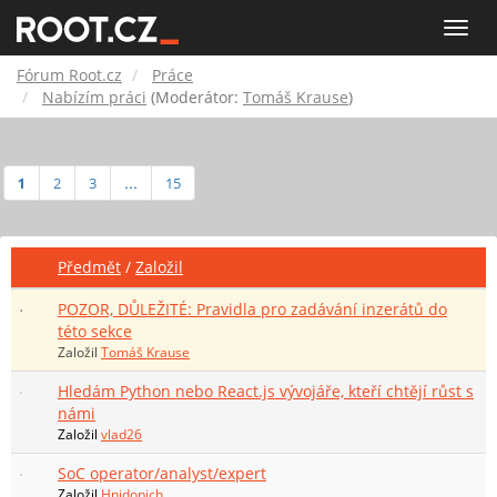
Fórum
Toggle
naviga
Root.cz
Fórum Root.cz
Práce
Nabízím práci
(Moderátor:
Tomáš Krause
)
1
2
3
...
15
Předmět
/
Založil
POZOR, DŮLEŽITÉ: Pravidla pro zadávání inzerátů do
této sekce
Založil
Tomáš Krause
Hledám Python nebo React.js vývojáře, kteří chtějí růst s
námi
Založil
vlad26
SoC operator/analyst/expert
Založil
Hnidopich