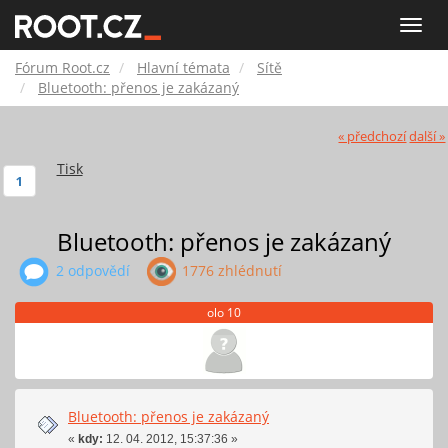
Fórum
Toggle
naviga
Root.cz
Fórum Root.cz
Hlavní témata
Sítě
Bluetooth: přenos je zakázaný
« předchozí
další »
Tisk
1
Bluetooth: přenos je zakázaný
2 odpovědí
1776 zhlédnutí
olo 10
Bluetooth: přenos je zakázaný
«
kdy:
12. 04. 2012, 15:37:36 »