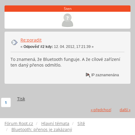
Sten
Re:poradit
«
Odpověď #2 kdy:
12. 04. 2012, 17:21:39 »
To znamená, že Bluetooth funguje. A že cílové zařízení
ten daný přenos odmítlo.
IP zaznamenána
Tisk
1
« předchozí
další »
Fórum Root.cz
Hlavní témata
Sítě
Bluetooth: přenos je zakázaný