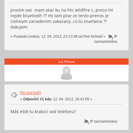
prosim vas mam otaz ku na htc wildfire s .preco mi
nejde bluetooth ?? mi tam pise ze tento prenos je
cielovym zariadenim zakazany..co to znamena ??
dakujem
«
Poslední změna: 12. 04. 2012, 23:13:38 od Petr Krčmář
»
IP
zaznamenána
Lol Phirae
Re:poradit
«
Odpověď #1 kdy:
12. 04. 2012, 16:41:05 »
Máš eště tu krabici vod telefonu?
IP zaznamenána