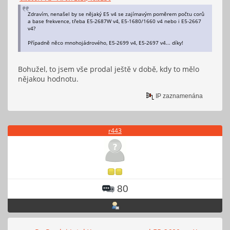
Zdravím, nenašel by se nějaký E5 v4 se zajímavým poměrem počtu corů
a base frekvence, třeba E5-2687W v4, E5-1680/1660 v4 nebo i E5-2667
v4?
Případně něco mnohojádrového, E5-2699 v4, E5-2697 v4... díky!
Bohužel, to jsem vše prodal ještě v době, kdy to mělo
nějakou hodnotu.
IP zaznamenána
r443
80