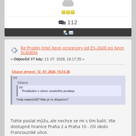
112
Re:Prodej Intel Xeon procesory od E5-2600 po Xeon
Scalable
«
Odpověď #7 kdy:
13. 07. 2026, 16:17:35 »
Citace: drnest 13. 07. 2026, 15:35:26
Citace
Prodávám v rámci osobního prodeje
Tedy neposíláš? Kde je to dispozici?
Tohle poslat můžu, ale nechce se mi s tím balit. Vše
dostupné hranice Praha 2 a Praha 10 - čili okolo
Francouzské ulice.