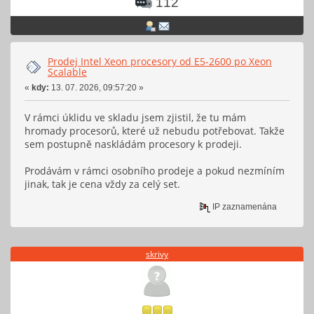
112
Prodej Intel Xeon procesory od E5-2600 po Xeon
Scalable
«
kdy:
13. 07. 2026, 09:57:20 »
V rámci úklidu ve skladu jsem zjistil, že tu mám
hromady procesorů, které už nebudu potřebovat. Takže
sem postupně naskládám procesory k prodeji.
Prodávám v rámci osobního prodeje a pokud nezmíním
jinak, tak je cena vždy za celý set.
IP zaznamenána
skrivy