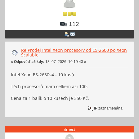
112
Re:Prodej Intel Xeon procesory od E5-2600 po Xeon
Scalable
«
Odpověď #5 kdy:
13. 07. 2026, 10:19:43 »
Intel Xeon E5-2630v4 - 10 kusů
Těch procesorů mám celkem asi 100.
Cena za 1 balík o 10 kusech je 350 Kč.
IP zaznamenána
drnest