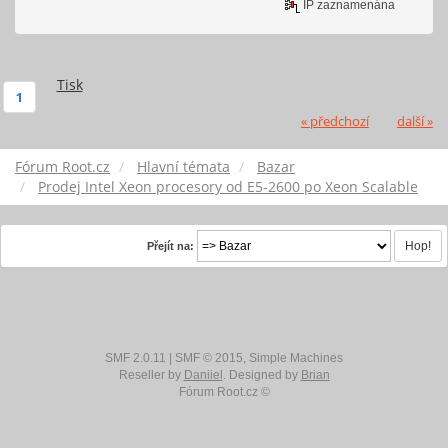
IP zaznamenána
Tisk
1
« předchozí
další »
Fórum Root.cz
Hlavní témata
Bazar
Prodej Intel Xeon procesory od E5-2600 po Xeon Scalable
Přejít na:
SMF 2.0.11
|
SMF © 2015
,
Simple Machines
Reseller by
Daniiel
. Designed by
Brian
Fórum Root.cz ©