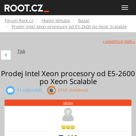
Fórum
Toggle
naviga
Root.cz
Fórum Root.cz
Hlavní témata
Bazar
Prodej Intel Xeon procesory od E5-2600 po Xeon Scalable
« předchozí
další »
Tisk
1
Prodej Intel Xeon procesory od E5-2600
po Xeon Scalable
11 odpovědí
2160 zhlédnutí
skrivy