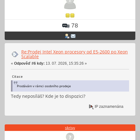
78
Re:Prodej Intel Xeon procesory od E5-2600 po Xeon
Scalable
«
Odpověď #6 kdy:
13. 07. 2026, 15:35:26 »
Citace
Prodávám v rámci osobního prodeje
Tedy neposíláš? Kde je to dispozici?
IP zaznamenána
skrivy