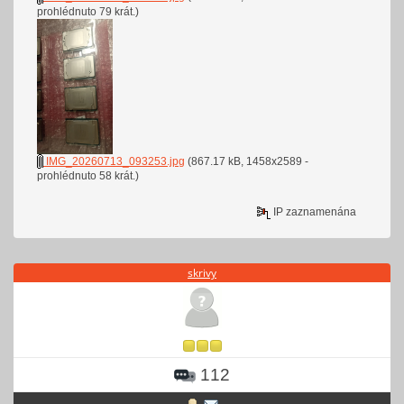
prohlédnuto 79 krát.)
IMG_20260713_093253.jpg
(867.17 kB, 1458x2589 -
prohlédnuto 58 krát.)
IP zaznamenána
skrivy
112