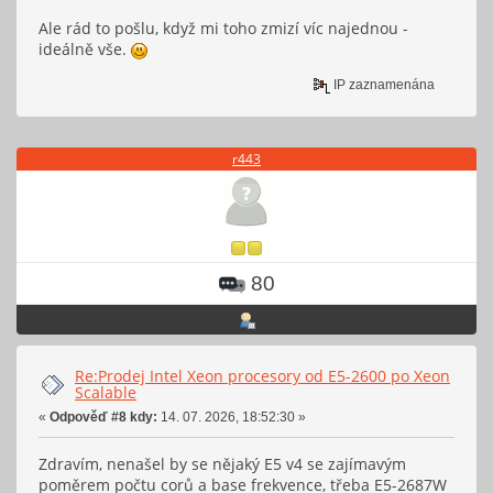
Ale rád to pošlu, když mi toho zmizí víc najednou -
ideálně vše.
IP zaznamenána
r443
80
Re:Prodej Intel Xeon procesory od E5-2600 po Xeon
Scalable
«
Odpověď #8 kdy:
14. 07. 2026, 18:52:30 »
Zdravím, nenašel by se nějaký E5 v4 se zajímavým
poměrem počtu corů a base frekvence, třeba E5-2687W