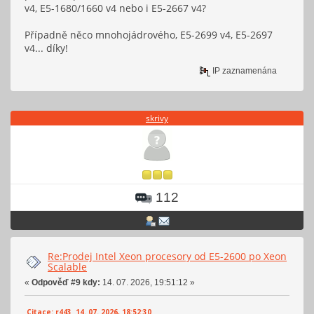
v4, E5-1680/1660 v4 nebo i E5-2667 v4?
Případně něco mnohojádrového, E5-2699 v4, E5-2697
v4... díky!
IP zaznamenána
skrivy
112
Re:Prodej Intel Xeon procesory od E5-2600 po Xeon
Scalable
«
Odpověď #9 kdy:
14. 07. 2026, 19:51:12 »
Citace: r443 14. 07. 2026, 18:52:30