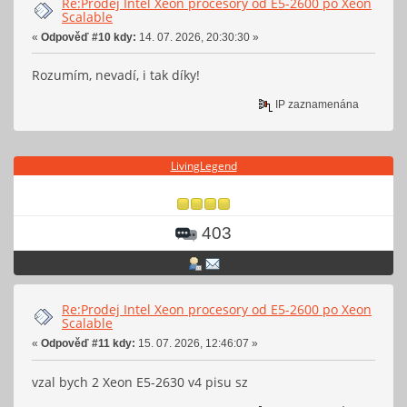
Re:Prodej Intel Xeon procesory od E5-2600 po Xeon
Scalable
«
Odpověď #10 kdy:
14. 07. 2026, 20:30:30 »
Rozumím, nevadí, i tak díky!
IP zaznamenána
LivingLegend
403
Re:Prodej Intel Xeon procesory od E5-2600 po Xeon
Scalable
«
Odpověď #11 kdy:
15. 07. 2026, 12:46:07 »
vzal bych 2 Xeon E5-2630 v4 pisu sz