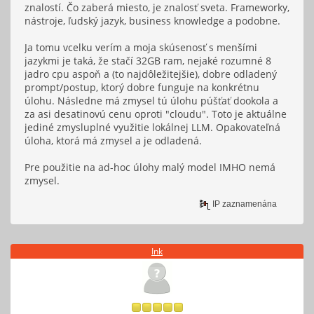
znalostí. Čo zaberá miesto, je znalosť sveta. Frameworky,
nástroje, ľudský jazyk, business knowledge a podobne.
Ja tomu vcelku verím a moja skúsenosť s menšími
jazykmi je taká, že stačí 32GB ram, nejaké rozumné 8
jadro cpu aspoň a (to najdôležitejšie), dobre odladený
prompt/postup, ktorý dobre funguje na konkrétnu
úlohu. Následne má zmysel tú úlohu púšťať dookola a
za asi desatinovú cenu oproti "cloudu". Toto je aktuálne
jediné zmysluplné využitie lokálnej LLM. Opakovateľná
úloha, ktorá má zmysel a je odladená.
Pre použitie na ad-hoc úlohy malý model IMHO nemá
zmysel.
IP zaznamenána
Ink