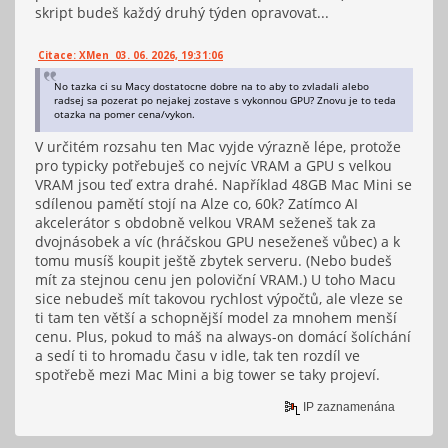
skript budeš každý druhý týden opravovat...
Citace: XMen 03. 06. 2026, 19:31:06
No tazka ci su Macy dostatocne dobre na to aby to zvladali alebo
radsej sa pozerat po nejakej zostave s vykonnou GPU? Znovu je to teda
otazka na pomer cena/vykon.
V určitém rozsahu ten Mac vyjde výrazně lépe, protože
pro typicky potřebuješ co nejvíc VRAM a GPU s velkou
VRAM jsou teď extra drahé. Například 48GB Mac Mini se
sdílenou pamětí stojí na Alze co, 60k? Zatímco AI
akcelerátor s obdobně velkou VRAM seženeš tak za
dvojnásobek a víc (hráčskou GPU neseženeš vůbec) a k
tomu musíš koupit ještě zbytek serveru. (Nebo budeš
mít za stejnou cenu jen poloviční VRAM.) U toho Macu
sice nebudeš mít takovou rychlost výpočtů, ale vleze se
ti tam ten větší a schopnější model za mnohem menší
cenu. Plus, pokud to máš na always-on domácí šolíchání
a sedí ti to hromadu času v idle, tak ten rozdíl ve
spotřebě mezi Mac Mini a big tower se taky projeví.
IP zaznamenána