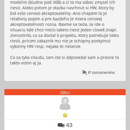
modelmi (kludne pod 30B) a ci to ma vobec zmysel ich
riesit. Alebo potom je otazka navrhnut si HW, ktory by
bol este cenovo akceptovatelny. Ano chapem to je
relativny pojem a pre kazdeho je miera cenovej
akceptovatelnosti rozna. Bavme sa teda, ze ide o
situaciu kde chce nieco taketo riesit jeden clovek (napr.
zivnostnik), co sa dostal k projektu, ktory potrebuje takto
riesit, pricom zakaznik mu nie je schopny poskytnut
vykonny HW resp. nejake AI riesenie.
Co sa tyka cloudu, tam ste si odpovedal sam a presne to
takto vidim aj ja.
IP zaznamenána
XMen
43