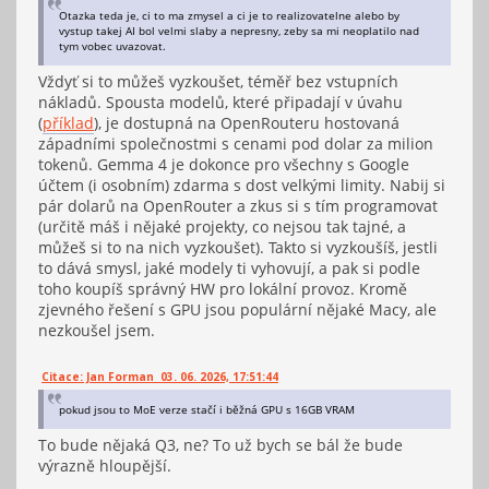
Otazka teda je, ci to ma zmysel a ci je to realizovatelne alebo by
vystup takej AI bol velmi slaby a nepresny, zeby sa mi neoplatilo nad
tym vobec uvazovat.
Vždyť si to můžeš vyzkoušet, téměř bez vstupních
nákladů. Spousta modelů, které připadají v úvahu
(
příklad
), je dostupná na OpenRouteru hostovaná
západními společnostmi s cenami pod dolar za milion
tokenů. Gemma 4 je dokonce pro všechny s Google
účtem (i osobním) zdarma s dost velkými limity. Nabij si
pár dolarů na OpenRouter a zkus si s tím programovat
(určitě máš i nějaké projekty, co nejsou tak tajné, a
můžeš si to na nich vyzkoušet). Takto si vyzkoušíš, jestli
to dává smysl, jaké modely ti vyhovují, a pak si podle
toho koupíš správný HW pro lokální provoz. Kromě
zjevného řešení s GPU jsou populární nějaké Macy, ale
nezkoušel jsem.
Citace: Jan Forman 03. 06. 2026, 17:51:44
pokud jsou to MoE verze stačí i běžná GPU s 16GB VRAM
To bude nějaká Q3, ne? To už bych se bál že bude
výrazně hloupější.