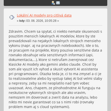
Lokální AI modely pro citlivá data
«
kdy:
03. 06. 2026, 10:05:28 »
Zdravim. Chcem sa spytat, ci niekto nemate skusenosti s
pouzitim mensich lokalnych AI modelov, ktore by ste
prevadzkovali na nejakych lokalnych strojoch mensieho
vykonu (napr. aj na pracovnych notebookoch). Ide o to,
ze pracujem na projekte, ktory pouziva senzitivne data a
rovnako obsahuje vela senzitivnych informacii (api,
dokumentacia,...), ktore si netrufam zverejnovat cez
klasicke AI modely ako gemini alebo claude. Chcel by
som ale vyuzit ich vyhod a skusit vytvorit AI assistenta
pri programovani. Otazka teda je, ci to ma zmysel a ci je
to realizovatelne alebo by vystup takej AI bol velmi slaby
a nepresny, zeby sa mi neoplatilo nad tym vobec
uvazovat. Ano, chapem, ze plnohodnotne AI funguju na
neskutocne vykonnych strojoch ale ako vravim,
nemozem im doverovat a zverit data na analyzu, lebo
nikto mi nevie garantovat co sa s nimi robi (rovnaky
problem mam aj s cloud systemami).