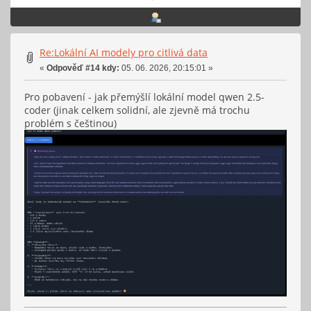
Re:Lokální AI modely pro citlivá data
«
Odpověď #14 kdy:
05. 06. 2026, 20:15:01 »
Pro pobavení - jak přemýšlí lokální model qwen 2.5-
coder (jinak celkem solidní, ale zjevně má trochu
problém s češtinou)