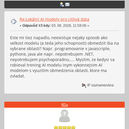
Re:Lokální AI modely pro citlivá data
«
Odpověď #3 kdy:
03. 06. 2026, 11:58:06 »
Este mi tiez napadlo, neexistuje nejaky sposob ako
velkost modelu (a teda jeho schopnosti) obmedzit iba na
vybrane oblasti? Napr. programovanie v javascripte,
pythone, java ale napr. nepotrebujem .NET,
nepotrebujem psychoporadnu,.... Myslim, ze kedysi sa
robieval trening AI modelu inym vykonnejsim AI
modelom s vyuzitim obmedzenia oblasti, ktore ma
zvladat.
IP zaznamenána
RDa