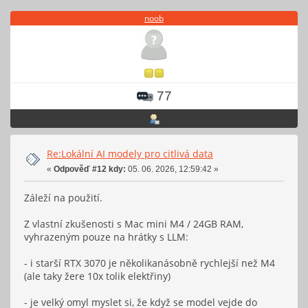
noob
77
Re:Lokální AI modely pro citlivá data
«
Odpověď #12 kdy:
05. 06. 2026, 12:59:42 »
Záleží na použití.
Z vlastní zkušenosti s Mac mini M4 / 24GB RAM,
vyhrazeným pouze na hrátky s LLM:
- i starší RTX 3070 je několikanásobně rychlejší než M4
(ale taky žere 10x tolik elektřiny)
- je velký omyl myslet si, že když se model vejde do