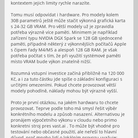
kontextem jejich limity rychle narazíte.
Tomu musí odpovídat i hardware. Pro modely kolem
30B parametrů ještě může stačit výkonná grafická karta
s 24-32 GB VRAM. Pro větší modely už je zpravidla
potřeba výrazně více paměti. Minimem je například
zařízení typu NVIDIA DGX Spark se 128 GB sjednocené
paměti, případně některý z výkonnějších počítačů Apple
s čipem řady M4/M5 a alespoň 128 GB RAM. Je však
potřeba počítat s tím, že při využití systémové paměti
místo VRAM bude výkon znatelně nižší.
Rozumná vstupní investice začíná přibližně na 120 000
Kč, a i za tuto částku jde spíše o základní konfiguraci s
určitými omezeními. Pokud chcete provozovat větší
modely pohodlně, náklady mohou být výrazně vyšší.
Proto je první otázkou, na jakém hardwaru to chcete
provozovat. Teprve podle toho má smysl řešit výběr
konkrétního modelu a způsob nasazení. Alternativou je
pronájem výpočetního výkonu v cloudu nebo primo
konkretni stroj pres vast.ai . To může být vhodné pro
testování nebo občasné použití, ale neřeší to hlavní
důvod, proč mnoho lidí o lokálním provozu uvažuje: