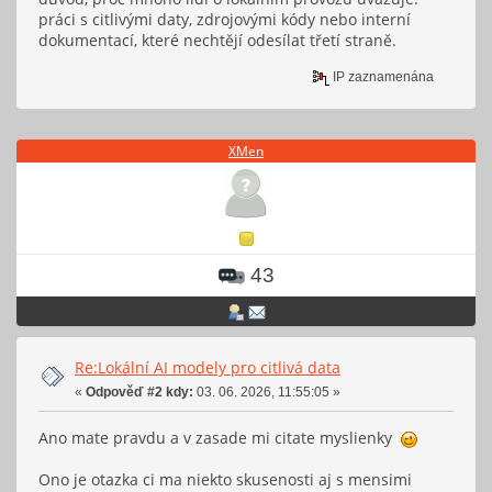
práci s citlivými daty, zdrojovými kódy nebo interní
dokumentací, které nechtějí odesílat třetí straně.
IP zaznamenána
XMen
43
Re:Lokální AI modely pro citlivá data
«
Odpověď #2 kdy:
03. 06. 2026, 11:55:05 »
Ano mate pravdu a v zasade mi citate myslienky
Ono je otazka ci ma niekto skusenosti aj s mensimi