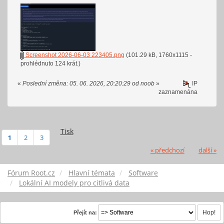
Screenshot 2026-06-03 223405.png
(101.29 kB, 1760x1115 -
prohlédnuto 124 krát.)
«
Poslední změna: 05. 06. 2026, 20:20:29 od noob
»
IP
zaznamenána
Tisk
1
2
3
« předchozí
další »
Fórum Root.cz
Hlavní témata
Software
Lokální AI modely pro citlivá data
Přejít na: