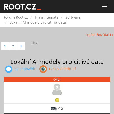
Fórum
Toggle
naviga
Root.cz
Fórum Root.cz
Hlavní témata
Software
Lokální AI modely pro citlivá data
« předchozí
další »
Tisk
1
2
3
Lokální AI modely pro citlivá data
32 odpovědí
17378 zhlédnutí
XMen
43