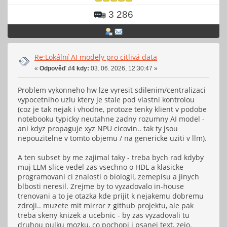
3 286
Re:Lokální AI modely pro citlivá data
«
Odpověď #4 kdy:
03. 06. 2026, 12:30:47 »
Problem vykonneho hw lze vyresit sdilenim/centralizaci
vypocetniho uzlu ktery je stale pod vlastni kontrolou
(coz je tak nejak i vhodne, protoze tenky klient v podobe
notebooku typicky neutahne zadny rozumny AI model -
ani kdyz propaguje xyz NPU cicovin.. tak ty jsou
nepouzitelne v tomto objemu / na genericke uziti v llm).
A ten subset by me zajimal taky - treba bych rad kdyby
muj LLM slice vedel zas vsechno o HDL a klasicke
programovani ci znalosti o biologii, zemepisu a jinych
blbosti neresil. Zrejme by to vyzadovalo in-house
trenovani a to je otazka kde prijit k nejakemu dobremu
zdroji.. muzete mit mirror z github projektu, ale pak
treba skeny knizek a ucebnic - by zas vyzadovali tu
druhou pulku mozku, co pochopi i psanej text, zejo.