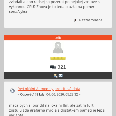
zvladali alebo radsej sa pozerat po nejakej zostave s
vykonnou GPU? Znovu je to teda otazka na pomer
cena/vykon.
IP zaznamenána
a6b
321
Re:Lokální AI modely pro citlivá data
«
Odpověď #8 kdy:
04. 06. 2026, 05:23:32 »
maca bych si poridil na lokalni llm, ale zatim furt
zjistuju zda grafarna nvidia s dostatkem pameti je lepsi
varianta.