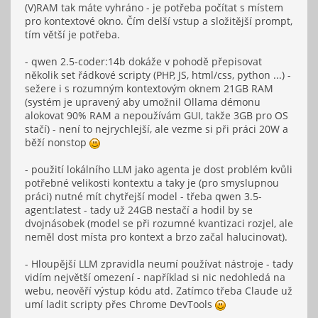
(V)RAM tak máte vyhráno - je potřeba počítat s místem
pro kontextové okno. Čím delší vstup a složitější prompt,
tím větší je potřeba.
- qwen 2.5-coder:14b dokáže v pohodě přepisovat
několik set řádkové scripty (PHP, JS, html/css, python ...) -
sežere i s rozumným kontextovým oknem 21GB RAM
(systém je upravený aby umožnil Ollama démonu
alokovat 90% RAM a nepoužívám GUI, takže 3GB pro OS
stačí) - není to nejrychlejší, ale vezme si při práci 20W a
běží nonstop
- použití lokálního LLM jako agenta je dost problém kvůli
potřebné velikosti kontextu a taky je (pro smyslupnou
práci) nutné mít chytřejší model - třeba qwen 3.5-
agent:latest - tady už 24GB nestačí a hodil by se
dvojnásobek (model se při rozumné kvantizaci rozjel, ale
neměl dost místa pro kontext a brzo začal halucinovat).
- Hloupější LLM zpravidla neumí používat nástroje - tady
vidím největší omezení - například si nic nedohledá na
webu, neověří výstup kódu atd. Zatímco třeba Claude už
umí ladit scripty přes Chrome DevTools