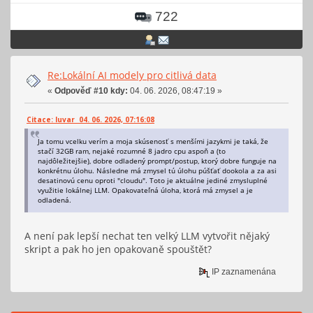
722
Re:Lokální AI modely pro citlivá data
«
Odpověď #10 kdy:
04. 06. 2026, 08:47:19 »
Citace: luvar 04. 06. 2026, 07:16:08
Ja tomu vcelku verím a moja skúsenosť s menšími jazykmi je taká, že
stačí 32GB ram, nejaké rozumné 8 jadro cpu aspoň a (to
najdôležitejšie), dobre odladený prompt/postup, ktorý dobre funguje na
konkrétnu úlohu. Následne má zmysel tú úlohu púšťať dookola a za asi
desatinovú cenu oproti "cloudu". Toto je aktuálne jediné zmysluplné
využitie lokálnej LLM. Opakovateľná úloha, ktorá má zmysel a je
odladená.
A není pak lepší nechat ten velký LLM vytvořit nějaký
skript a pak ho jen opakovaně spouštět?
IP zaznamenána