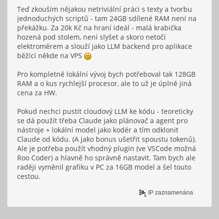
Teď zkouším nějakou netriviální práci s texty a tvorbu
jednoduchých scriptů - tam 24GB sdílené RAM není na
překážku. Za 20k Kč na hraní ideál - malá krabička
hozená pod stolem, není slyšet a skoro netočí
elektroměrem a slouží jako LLM backend pro aplikace
běžící někde na VPS
Pro kompletně lokální vývoj bych potřeboval tak 128GB
RAM a o kus rychlejší procesor, ale to už je úplně jiná
cena za HW.
Pokud nechci pustit cloudový LLM ke kódu - teoreticky
se dá použít třeba Claude jako plánovač a agent pro
nástroje + lokální model jako kodér a tím odklonit
Claude od kódu. (A jako bonus ušetřit spoustu tokenů).
Ale je potřeba použít vhodný plugin (ve VSCode možná
Roo Coder) a hlavně ho správně nastavit. Tam bych ale
raději vyměnil grafiku v PC za 16GB model a šel touto
cestou.
IP zaznamenána