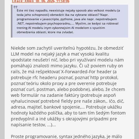
Citace: XMen 03. 06. 2026, 11:58:06
Este mi tiez napadlo, neexistuje nejaky sposob ako velkost modelu (a
teda jeho schopnosti) obmedzit iba na vybrane oblasti? Napr.
programovanie v javascripte, pythone, java ale napr. nepotrebujem
.NET, nepotrebujem psychoporadnu,.... Myslim, ze kedysi sa robieval
trening AI modelu inym vykonnejsim AI modelom s vyuzitim
obmedzenia oblasti, ktore ma zvladat.
Niekde som zachytil uveriteľnú hypotézu, že obmedziť
LLM model na nejaký jazyk a mať vysokú kvalitu
vpodstate neušetrí nič, lebo pri využívaní modelu nám
pomáhajú znalosti mimo jazyku. Či už poviem ruby on
rails, že má rešpektovať X-Forwarded-For header (a
potrebuje rfc headeru poznať, poznať http protokol,
poznať teóriu okolo proxy a pre overenie potrebuje
poznať curl, postman, alebo podobne), alebo, že chcem
web formulár na zadanie faktúry (potrebuje aspoň
vyhalucinovať potrebné fieldy pre naše zákon,. Ičo, dič,
adresa, majiteľ, bankové spojenie,... Potrebuje ukážku
hodnoty každého políčka, aby to tam tím šedým fontom
predvyplnil a iné ukážky s okrajovými prípadmi pre
napísanie testov, ...)...
Proste programovanie, syntax jedného jazyka, je málo