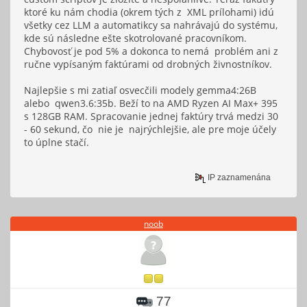
ktoré ku nám chodia (okrem tých z XML prílohami) idú
všetky cez LLM a automatikcy sa nahrávajú do systému,
kde sú následne ešte skotrolované pracovníkom.
Chybovosť je pod 5% a dokonca to nemá problém ani z
ručne vypísaným faktúrami od drobných živnostníkov.
Najlepšie s mi zatiaľ osvecčili modely gemma4:26B
alebo qwen3.6:35b. Beží to na AMD Ryzen AI Max+ 395
s 128GB RAM. Spracovanie jednej faktúry trvá medzi 30
- 60 sekund, čo nie je najrýchlejšie, ale pre moje účely
to úplne stačí.
IP zaznamenána
noob
77