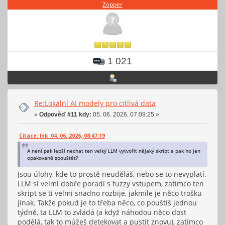
Zopper
1 021
Re:Lokální AI modely pro citlivá data
«
Odpověď #11 kdy:
05. 06. 2026, 07:09:25 »
Citace: Ink 04. 06. 2026, 08:47:19
A není pak lepší nechat ten velký LLM vytvořit nějaký skript a pak ho jen
opakovaně spouštět?
Jsou úlohy, kde to prostě neuděláš, nebo se to nevyplatí.
LLM si velmi dobře poradí s fuzzy vstupem, zatímco ten
skript se ti velmi snadno rozbije, jakmile je něco trošku
jinak. Takže pokud je to třeba něco, co pouštíš jednou
týdně, ta LLM to zvládá (a když náhodou něco dost
podělá, tak to můžeš detekovat a pustit znovu), zatímco