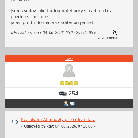
jsem zvedav jake budou notebooky s nvidia n1x a
pozdeji s rtx spark.
ja asi pujdu do maca se sdilenou pameti.
«
Poslední změna: 04. 06. 2026, 05:27:20 od a6b
»
IP
zaznamenána
luvar
254
Re:Lokální AI modely pro citlivá data
«
Odpověď #9 kdy:
04. 06. 2026, 07:16:08 »