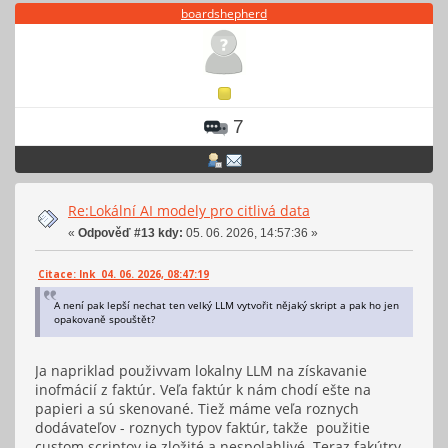
boardshepherd
7
Re:Lokální AI modely pro citlivá data
«
Odpověď #13 kdy:
05. 06. 2026, 14:57:36 »
Citace: Ink 04. 06. 2026, 08:47:19
A není pak lepší nechat ten velký LLM vytvořit nějaký skript a pak ho jen
opakovaně spouštět?
Ja napriklad použivvam lokalny LLM na získavanie
inofmácií z faktúr. Veľa faktúr k nám chodí ešte na
papieri a sú skenované. Tiež máme veľa roznych
dodávateľov - roznych typov faktúr, takže použitie
custom scriptov je zložité a nespolahlivé. Teraz fakútry