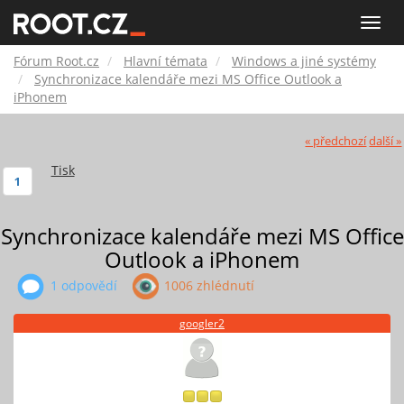
Fórum
Toggle
naviga
Root.cz
Fórum Root.cz
Hlavní témata
Windows a jiné systémy
Synchronizace kalendáře mezi MS Office Outlook a
iPhonem
« předchozí
další »
Tisk
1
Synchronizace kalendáře mezi MS Office
Outlook a iPhonem
1 odpovědí
1006 zhlédnutí
googler2