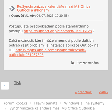
Re:Synchronizace kalendáře mezi MS Office
Outlook a iPhonem
«
Odpověď #1 kdy:
04. 07. 2026, 10:30:45 »
Postupujete předpokládám podle standardního
postupu
https://support.apple.com/en-us/105128
?
Další možností, která může a nemusí podle dalších
potřeb řešit problém, je instalace aplikace Outlook na
iOS
https://apps.apple.com/us/app/microsoft-
outlook/id951937596
.
IP zaznamenána
Tisk
1
« předchozí
další »
Fórum Root.cz
Hlavní témata
Windows a jiné systémy
Synchronizace kalendáře mezi MS Office Outlook a