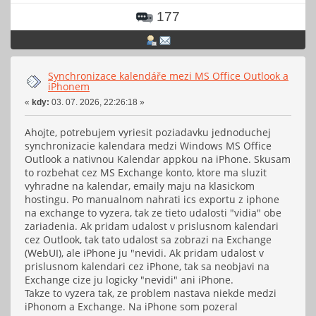
177
Synchronizace kalendáře mezi MS Office Outlook a
iPhonem
«
kdy:
03. 07. 2026, 22:26:18 »
Ahojte, potrebujem vyriesit poziadavku jednoduchej
synchronizacie kalendara medzi Windows MS Office
Outlook a nativnou Kalendar appkou na iPhone. Skusam
to rozbehat cez MS Exchange konto, ktore ma sluzit
vyhradne na kalendar, emaily maju na klasickom
hostingu. Po manualnom nahrati ics exportu z iphone
na exchange to vyzera, tak ze tieto udalosti "vidia" obe
zariadenia. Ak pridam udalost v prislusnom kalendari
cez Outlook, tak tato udalost sa zobrazi na Exchange
(WebUI), ale iPhone ju "nevidi. Ak pridam udalost v
prislusnom kalendari cez iPhone, tak sa neobjavi na
Exchange cize ju logicky "nevidi" ani iPhone.
Takze to vyzera tak, ze problem nastava niekde medzi
iPhonom a Exchange. Na iPhone som pozeral