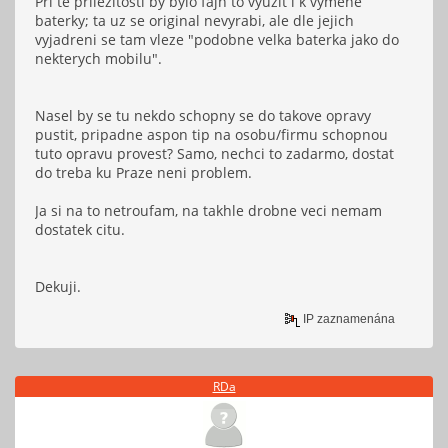
Pri te prilezitosti by bylo fajn to vyuzit i k vymene
baterky; ta uz se original nevyrabi, ale dle jejich
vyjadreni se tam vleze "podobne velka baterka jako do
nekterych mobilu".
Nasel by se tu nekdo schopny se do takove opravy
pustit, pripadne aspon tip na osobu/firmu schopnou
tuto opravu provest? Samo, nechci to zadarmo, dostat
do treba ku Praze neni problem.
Ja si na to netroufam, na takhle drobne veci nemam
dostatek citu.
Dekuji.
IP zaznamenána
RDa