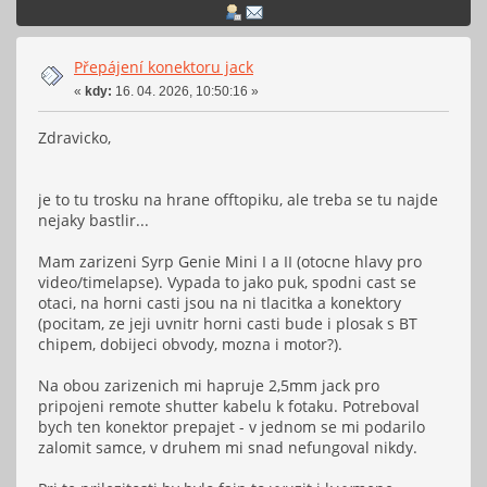
Přepájení konektoru jack
«
kdy:
16. 04. 2026, 10:50:16 »
Zdravicko,
je to tu trosku na hrane offtopiku, ale treba se tu najde
nejaky bastlir...
Mam zarizeni Syrp Genie Mini I a II (otocne hlavy pro
video/timelapse). Vypada to jako puk, spodni cast se
otaci, na horni casti jsou na ni tlacitka a konektory
(pocitam, ze jeji uvnitr horni casti bude i plosak s BT
chipem, dobijeci obvody, mozna i motor?).
Na obou zarizenich mi hapruje 2,5mm jack pro
pripojeni remote shutter kabelu k fotaku. Potreboval
bych ten konektor prepajet - v jednom se mi podarilo
zalomit samce, v druhem mi snad nefungoval nikdy.