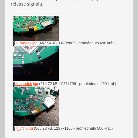
release signalu.
II_predek.jpg
(462.94 kB, 1473x805 - prohlédnuto 498 krát.)
II_spodek.jpg
(274.72 kB, 1031x799 - prohlédnuto 469 krát.)
II_vrch.jpg
(565.28 kB, 1287x1106 - prohlédnuto 500 krát.)