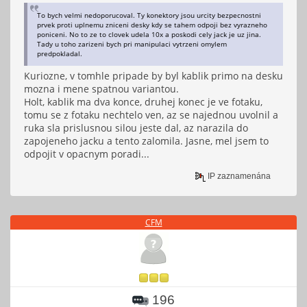
To bych velmi nedoporucoval. Ty konektory jsou urcity bezpecnostni
prvek proti uplnemu zniceni desky kdy se tahem odpoji bez vyrazneho
poniceni. No to ze to clovek udela 10x a poskodi cely jack je uz jina.
Tady u toho zarizeni bych pri manipulaci vytrzeni omylem
predpokladal.
Kuriozne, v tomhle pripade by byl kablik primo na desku
mozna i mene spatnou variantou.
Holt, kablik ma dva konce, druhej konec je ve fotaku,
tomu se z fotaku nechtelo ven, az se najednou uvolnil a
ruka sla prislusnou silou jeste dal, az narazila do
zapojeneho jacku a tento zalomila. Jasne, mel jsem to
odpojit v opacnym poradi...
IP zaznamenána
CFM
196