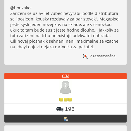
@honzako:
Zarizeni se uz 5+ let vubec nevyrabi, podle distributora
se "posledni kousky rozdavaly za par stovek", Megapixel
jeste sysli jeden novej kus na sklade, ale s cenovkou
8kKc to tam bude susit jeste hodne dlouho... jakkoliv za
toto zarizeni na trhu neexistuje adekvatni nahrada.
Cili novej plosnak k sehnani neni, maximalne se vzacne
na ebayi objevi nejaka mrtvolka za pakatel.
IP zaznamenána
CFM
196