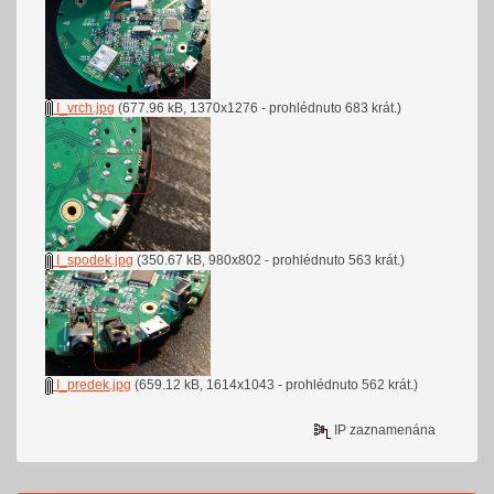
I_vrch.jpg
(677.96 kB, 1370x1276 - prohlédnuto 683 krát.)
I_spodek.jpg
(350.67 kB, 980x802 - prohlédnuto 563 krát.)
I_predek.jpg
(659.12 kB, 1614x1043 - prohlédnuto 562 krát.)
IP zaznamenána