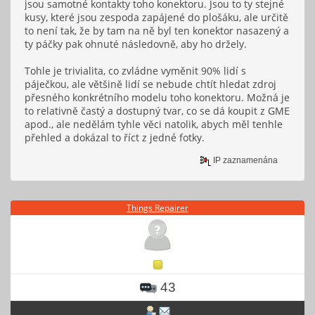
jsou samotné kontakty toho konektoru. Jsou to ty stejné
kusy, které jsou zespoda zapájené do plošáku, ale určitě
to není tak, že by tam na ně byl ten konektor nasazený a
ty páčky pak ohnuté následovně, aby ho držely.
Tohle je trivialita, co zvládne vyměnit 90% lidí s
páječkou, ale většině lidí se nebude chtít hledat zdroj
přesného konkrétního modelu toho konektoru. Možná je
to relativně častý a dostupný tvar, co se dá koupit z GME
apod., ale nedělám tyhle věci natolik, abych měl tenhle
přehled a dokázal to říct z jedné fotky.
IP zaznamenána
Things Repairer
43