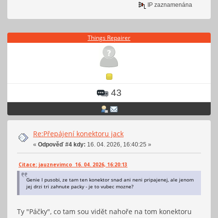
IP zaznamenána
Things Repairer
43
Re:Přepájení konektoru jack
«
Odpověď #4 kdy:
16. 04. 2026, 16:40:25 »
Citace: jauznevimco 16. 04. 2026, 16:20:13
Genie I pusobi, ze tam ten konektor snad ani neni pripajenej, ale jenom
jej drzi tri zahnute packy - je to vubec mozne?
Ty "Páčky", co tam sou vidět nahoře na tom konektoru