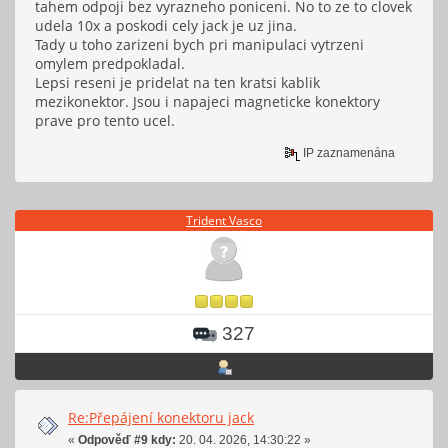
tahem odpoji bez vyrazneho poniceni. No to ze to clovek
udela 10x a poskodi cely jack je uz jina.
Tady u toho zarizeni bych pri manipulaci vytrzeni
omylem predpokladal.
Lepsi reseni je pridelat na ten kratsi kablik
mezikonektor. Jsou i napajeci magneticke konektory
prave pro tento ucel.
IP zaznamenána
Trident Vasco
327
Re:Přepájení konektoru jack
«
Odpověď #9 kdy:
20. 04. 2026, 14:30:22 »