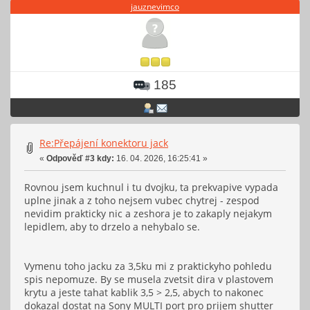
jauznevimco
185
Re:Přepájení konektoru jack
«
Odpověď #3 kdy:
16. 04. 2026, 16:25:41 »
Rovnou jsem kuchnul i tu dvojku, ta prekvapive vypada
uplne jinak a z toho nejsem vubec chytrej - zespod
nevidim prakticky nic a zeshora je to zakaply nejakym
lepidlem, aby to drzelo a nehybalo se.
Vymenu toho jacku za 3,5ku mi z praktickyho pohledu
spis nepomuze. By se musela zvetsit dira v plastovem
krytu a jeste tahat kablik 3,5 > 2,5, abych to nakonec
dokazal dostat na Sony MULTI port pro prijem shutter