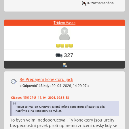
IP zaznamenána
Trident Vasco
327
Re:Přepájení konektoru jack
«
Odpověď #8 kdy:
20. 04. 2026, 14:29:07 »
Citace: 🇺🇦 GPU 17. 04. 2026, 09:35:58
Pokud to má jen fungovat, klidně místo konektoru připájet kablík
napřímo a na konektory se vyšlat.
To bych velmi nedoporucoval. Ty konektory jsou urcity
bezpecnostni prvek proti uplnemu zniceni desky kdy se