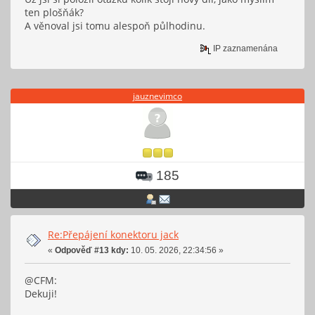
ten plošňák?
A věnoval jsi tomu alespoň půlhodinu.
IP zaznamenána
jauznevimco
185
Re:Přepájení konektoru jack
«
Odpověď #13 kdy:
10. 05. 2026, 22:34:56 »
@CFM:
Dekuji!