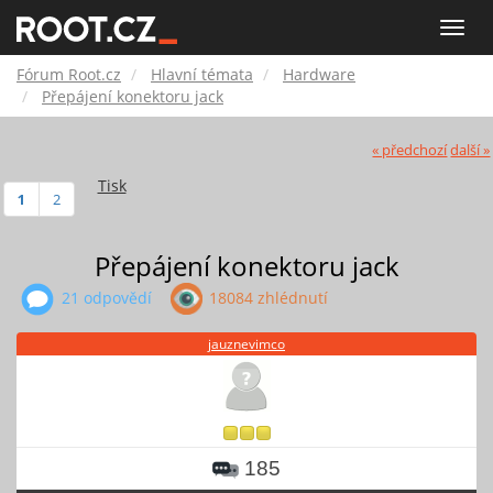
Fórum
Toggle
naviga
Root.cz
Fórum Root.cz
Hlavní témata
Hardware
Přepájení konektoru jack
« předchozí
další »
Tisk
1
2
Přepájení konektoru jack
21 odpovědí
18084 zhlédnutí
jauznevimco
185