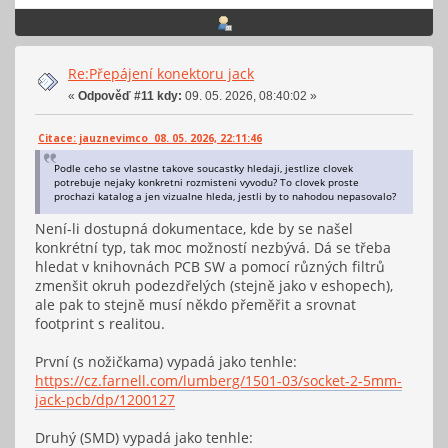
Re:Přepájení konektoru jack
«
Odpověď #11 kdy:
09. 05. 2026, 08:40:02 »
Citace: jauznevimco 08. 05. 2026, 22:11:46
Podle ceho se vlastne takove soucastky hledaji, jestlize clovek
potrebuje nejaky konkretni rozmisteni vyvodu? To clovek proste
prochazi katalog a jen vizualne hleda, jestli by to nahodou nepasovalo?
Není-li dostupná dokumentace, kde by se našel
konkrétní typ, tak moc možností nezbývá. Dá se třeba
hledat v knihovnách PCB SW a pomocí různých filtrů
zmenšit okruh podezdřelých (stejně jako v eshopech),
ale pak to stejně musí někdo přeměřit a srovnat
footprint s realitou.
První (s nožičkama) vypadá jako tenhle:
https://cz.farnell.com/lumberg/1501-03/socket-2-5mm-
jack-pcb/dp/1200127
Druhý (SMD) vypadá jako tenhle: