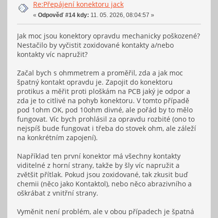
Re:Přepájení konektoru jack
«
Odpověď #14 kdy:
11. 05. 2026, 08:04:57 »
Jak moc jsou konektory opravdu mechanicky poškozené?
Nestačilo by vyčistit zoxidované kontakty a/nebo
kontakty víc napružit?
Začal bych s ohmmetrem a proměřil, zda a jak moc
špatný kontakt opravdu je. Zapojit do konektoru
protikus a měřit proti ploškám na PCB jaký je odpor a
zda je to citlivé na pohyb konektoru. V tomto případě
pod 1ohm OK, pod 10ohm divné, ale pořád by to mělo
fungovat. Víc bych prohlásil za opravdu rozbité (ono to
nejspíš bude fungovat i třeba do stovek ohm, ale záleží
na konkrétním zapojení).
Například ten první konektor má všechny kontakty
viditelné z horní strany, takže by šly víc napružit a
zvětšit přítlak. Pokud jsou zoxidované, tak zkusit buď
chemii (něco jako Kontaktol), nebo něco abrazivního a
oškrábat z vnitřní strany.
Vyměnit není problém, ale v obou případech je špatná