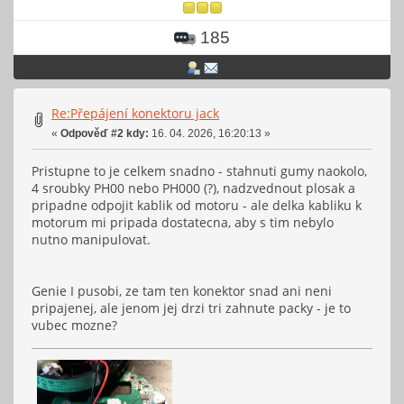
185
Re:Přepájení konektoru jack
«
Odpověď #2 kdy:
16. 04. 2026, 16:20:13 »
Pristupne to je celkem snadno - stahnuti gumy naokolo,
4 sroubky PH00 nebo PH000 (?), nadzvednout plosak a
pripadne odpojit kablik od motoru - ale delka kabliku k
motorum mi pripada dostatecna, aby s tim nebylo
nutno manipulovat.
Genie I pusobi, ze tam ten konektor snad ani neni
pripajenej, ale jenom jej drzi tri zahnute packy - je to
vubec mozne?