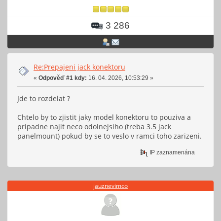
3 286
Re:Prepajeni jack konektoru
«
Odpověď #1 kdy:
16. 04. 2026, 10:53:29 »
Jde to rozdelat ?
Chtelo by to zjistit jaky model konektoru to pouziva a
pripadne najit neco odolnejsiho (treba 3.5 jack
panelmount) pokud by se to veslo v ramci toho zarizeni.
IP zaznamenána
jauznevimco