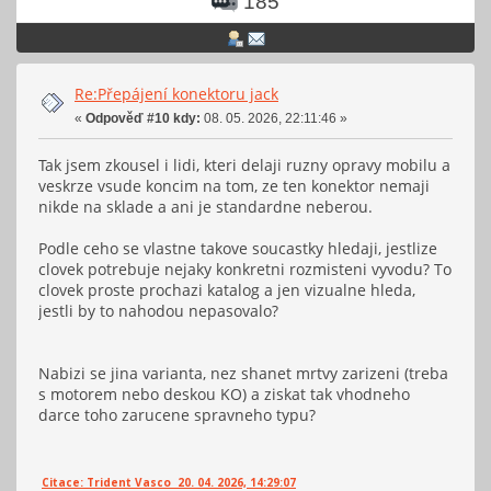
185
Re:Přepájení konektoru jack
«
Odpověď #10 kdy:
08. 05. 2026, 22:11:46 »
Tak jsem zkousel i lidi, kteri delaji ruzny opravy mobilu a
veskrze vsude koncim na tom, ze ten konektor nemaji
nikde na sklade a ani je standardne neberou.
Podle ceho se vlastne takove soucastky hledaji, jestlize
clovek potrebuje nejaky konkretni rozmisteni vyvodu? To
clovek proste prochazi katalog a jen vizualne hleda,
jestli by to nahodou nepasovalo?
Nabizi se jina varianta, nez shanet mrtvy zarizeni (treba
s motorem nebo deskou KO) a ziskat tak vhodneho
darce toho zarucene spravneho typu?
Citace: Trident Vasco 20. 04. 2026, 14:29:07