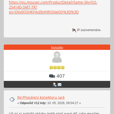
https://eu.mouser.com/ProductDetail/Same-Sky/SJ2-
25414D-SMT-TR?
qs=DXv0QSHKF4yZkHHRj5XwOQ%3D%3D
IP zaznamenána
honzako
407
Re:Přepájení konektoru jack
«
Odpověď #12 kdy:
10. 05. 2026, 09:04:27 »
Už jsi si položil otázku kolik stojí nový díl, jako myslím