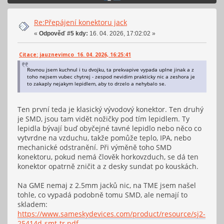
Re:Přepájení konektoru jack
«
Odpověď #5 kdy:
16. 04. 2026, 17:02:02 »
Citace: jauznevimco 16. 04. 2026, 16:25:41
Rovnou jsem kuchnul i tu dvojku, ta prekvapive vypada uplne jinak a z
toho nejsem vubec chytrej - zespod nevidim prakticky nic a zeshora je
to zakaply nejakym lepidlem, aby to drzelo a nehybalo se.
Ten první teda je klasický vývodový konektor. Ten druhý
je SMD, jsou tam vidět nožičky pod tím lepidlem. Ty
lepidla bývají buď obyčejné tavné lepidlo nebo něco co
vytvrdne na vzduchu, takže pomůže teplo, IPA, nebo
mechanické odstranění. Při výměně toho SMD
konektoru, pokud nemá člověk horkovzduch, se dá ten
konektor opatrně zničit a z desky sundat po kouskách.
Na GME nemaj z 2.5mm jacků nic, na TME jsem našel
tohle, co vypadá podobně tomu SMD, ale nemají to
skladem:
https://www.sameskydevices.com/product/resource/sj2-
25414d-smt-tr.pdf