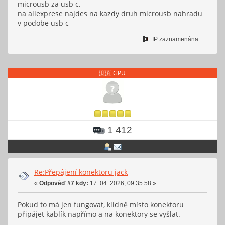
microusb za usb c.
na aliexprese najdes na kazdy druh microusb nahradu
v podobe usb c
IP zaznamenána
🇺🇦 GPU
1 412
Re:Přepájení konektoru jack
«
Odpověď #7 kdy:
17. 04. 2026, 09:35:58 »
Pokud to má jen fungovat, klidně místo konektoru
připájet kablík napřímo a na konektory se vyšlat.