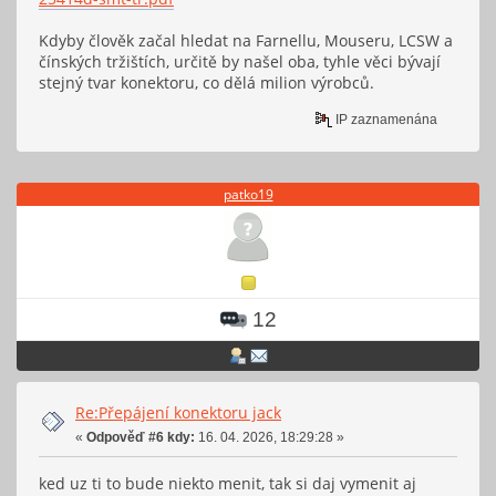
Kdyby člověk začal hledat na Farnellu, Mouseru, LCSW a
čínských tržištích, určitě by našel oba, tyhle věci bývají
stejný tvar konektoru, co dělá milion výrobců.
IP zaznamenána
patko19
12
Re:Přepájení konektoru jack
«
Odpověď #6 kdy:
16. 04. 2026, 18:29:28 »
ked uz ti to bude niekto menit, tak si daj vymenit aj