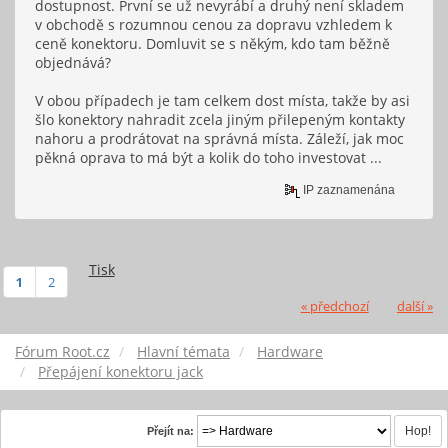
dostupnost. První se už nevyrábí a druhý není skladem
v obchodě s rozumnou cenou za dopravu vzhledem k
ceně konektoru. Domluvit se s někým, kdo tam běžně
objednává?
V obou případech je tam celkem dost místa, takže by asi
šlo konektory nahradit zcela jiným přilepeným kontakty
nahoru a prodrátovat na správná místa. Záleží, jak moc
pěkná oprava to má být a kolik do toho investovat ...
IP zaznamenána
Tisk
1
2
« předchozí
další »
Fórum Root.cz
Hlavní témata
Hardware
Přepájení konektoru jack
Přejít na: