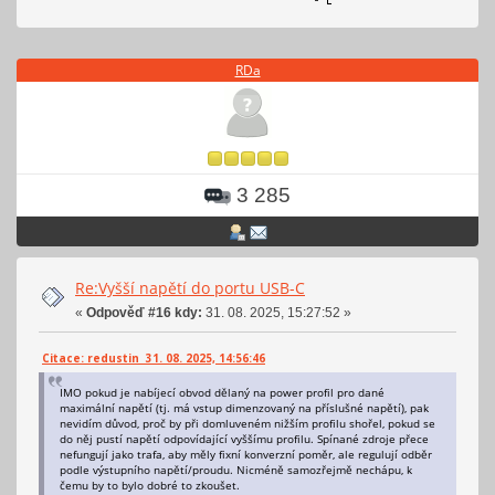
RDa
3 285
Re:Vyšší napětí do portu USB-C
«
Odpověď #16 kdy:
31. 08. 2025, 15:27:52 »
Citace: redustin 31. 08. 2025, 14:56:46
IMO pokud je nabíjecí obvod dělaný na power profil pro dané
maximální napětí (tj. má vstup dimenzovaný na příslušné napětí), pak
nevidím důvod, proč by při domluveném nižším profilu shořel, pokud se
do něj pustí napětí odpovídající vyššímu profilu. Spínané zdroje přece
nefungují jako trafa, aby měly fixní konverzní poměr, ale regulují odběr
podle výstupního napětí/proudu. Nicméně samozřejmě nechápu, k
čemu by to bylo dobré to zkoušet.