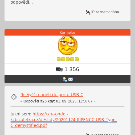
odpovědi...
IP zaznamenána
Karmelos
1 356
Re:Vyšší napětí do portu USB-C
«
Odpověď #25 kdy:
01. 09. 2025, 11:58:07 »
Jukni sem:
https://xn--ondej-
kcb.caletka.cz/dl/slidy/20201124-RIPENCC-USB_Type-
C_demystified.pdf