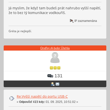
Já myslim, že když tam budeš prát nahrubo vyšší napětí,
že to bez tý komunikace vodkouříš.
IP zaznamenána
Gréta je nejlepší.
Ondřej dj-bobr Úlehla
131
Re:Vyšší napětí do portu USB-C
«
Odpověď #23 kdy:
01. 09. 2025, 10:51:02 »