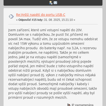
Re:Vyšší napětí do portu USB-C
«
Odpověď #15 kdy:
31. 08. 2025, 15:21:10 »
Jsem zařízení, které umí vstupní napětí do 20V.
Domluvím se s nabíječkou, že pustí 5V, přičemž mi
povolí 3A max. Tudíž vím, že ze vstupu nemohu odebírat
víc než 15W výkonu a tomu uzpůsobím omezení
nabíjecího proudu do baterky např. na 3,2A, s rezervou
(nabíjím proudem, ne napětím). Takže je mi celkem
jedno, jaké je na vstupu napětí (samozřejmě v
povolených mezích), výstupní proudový zdroj pojede
pořád stejně, jen měnič bude z toho vstupního napětí
odebírat nižší proud. Když si s nabíječkou domluvím
vyšší nabíjecí proud (tj. výkon z nabíječky mínus nějaká
rezerva/nabíjecí napětí), budu od ní čekat schopnost
dodat vyšší proud. Samozřejmě nabíječky i kabely i
vstupy nabíjecích obvodů mají proudové omezení, takže
pro vyšší nabíjecí proudy se pošle vyšší napětí, aby byl
primární proud v rozumných mezích.
IP zaznamenána