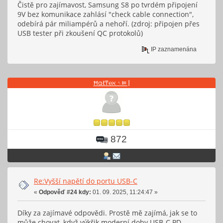
Čistě pro zajímavost, Samsung S8 po tvrdém připojení
9V bez komunikace zahlásí "check cable connection",
odebírá pár miliampérů a nehoří. (zdroj: připojen přes
USB tester při zkoušení QC protokolů)
IP zaznamenána
Ħαℓ₸℮ℵ ␏⫢ ⦚
872
Re:Vyšší napětí do portu USB-C
«
Odpověď #24 kdy:
01. 09. 2025, 11:24:47 »
Díky za zajímavé odpovědi. Prostě mě zajímá, jak se to
může chovat, když výkřik moderní doby USB-C PD