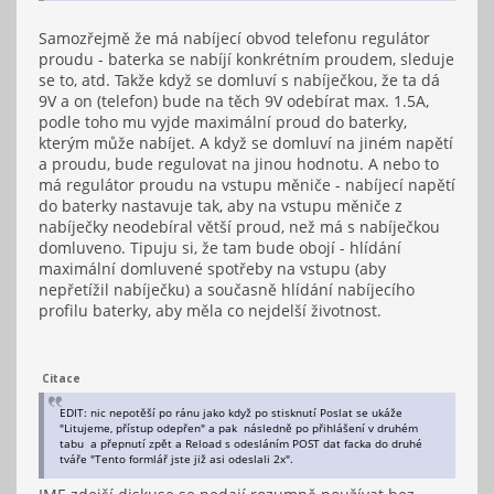
Samozřejmě že má nabíjecí obvod telefonu regulátor
proudu - baterka se nabíjí konkrétním proudem, sleduje
se to, atd. Takže když se domluví s nabíječkou, že ta dá
9V a on (telefon) bude na těch 9V odebírat max. 1.5A,
podle toho mu vyjde maximální proud do baterky,
kterým může nabíjet. A když se domluví na jiném napětí
a proudu, bude regulovat na jinou hodnotu. A nebo to
má regulátor proudu na vstupu měniče - nabíjecí napětí
do baterky nastavuje tak, aby na vstupu měniče z
nabíječky neodebíral větší proud, než má s nabíječkou
domluveno. Tipuju si, že tam bude obojí - hlídání
maximální domluvené spotřeby na vstupu (aby
nepřetížil nabíječku) a současně hlídání nabíjecího
profilu baterky, aby měla co nejdelší životnost.
Citace
EDIT: nic nepotěší po ránu jako když po stisknutí Poslat se ukáže
"Litujeme, přístup odepřen" a pak následně po přihlášení v druhém
tabu a přepnutí zpět a Reload s odesláním POST dat facka do druhé
tváře "Tento formlář jste již asi odeslali 2x".