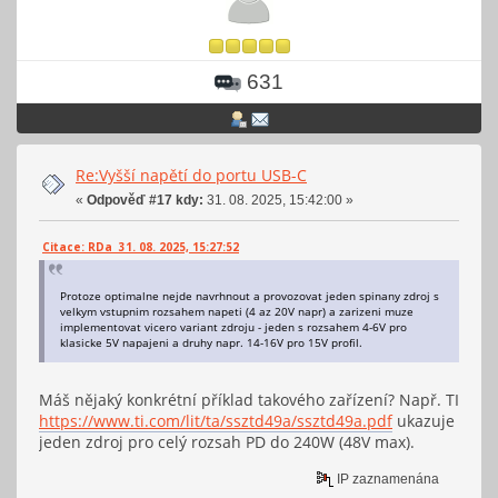
631
Re:Vyšší napětí do portu USB-C
«
Odpověď #17 kdy:
31. 08. 2025, 15:42:00 »
Citace: RDa 31. 08. 2025, 15:27:52
Protoze optimalne nejde navrhnout a provozovat jeden spinany zdroj s
velkym vstupnim rozsahem napeti (4 az 20V napr) a zarizeni muze
implementovat vicero variant zdroju - jeden s rozsahem 4-6V pro
klasicke 5V napajeni a druhy napr. 14-16V pro 15V profil.
Máš nějaký konkrétní příklad takového zařízení? Např. TI
https://www.ti.com/lit/ta/ssztd49a/ssztd49a.pdf
ukazuje
jeden zdroj pro celý rozsah PD do 240W (48V max).
IP zaznamenána