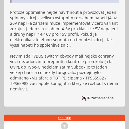
Protoze optimalne nejde navrhnout a provozovat jeden
spinany zdroj s velkym vstupnim rozsahem napeti (4 az
20V napr) a zarizeni muze implementovat vicero variant
zdroju - jeden s rozsahem 4-6V pro klasicke 5V napajeni
a druhy napr. 14-16V pro 15V profil. Pokud je
elektronika v telefonu sepnuta na ten nizsi zdroj.. tak
vyssi napeti ho spolehlive znici.
Nevim zda "VBUS switch" obvody maji nejake ochrany
vuci nezadoucimu prepnuti a kontrole protokolu (a la
OVP), do Type-C nedelam zatim vubec - je to jeden
velkej chaos a co nekdy fungovalo, pozdeji bylo
odmitano - viz afera s TBT PD cipama - TPS65982 /
TPS65983 vuci apple kompjutru ktery se rozhodl s nema
nemluvit.
IP zaznamenána
redustin