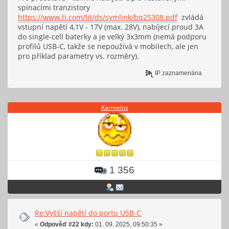
spínacími tranzistory
https://www.ti.com/lit/ds/symlink/bq25308.pdf
zvládá
vstupní napětí 4,1V - 17V (max. 28V), nabíjecí proud 3A
do single-cell baterky a je velký 3x3mm (nemá podporu
profilů USB-C, takže se nepoužívá v mobilech, ale jen
pro příklad parametry vs. rozměry).
IP zaznamenána
Karmelos
1 356
Re:Vyšší napětí do portu USB-C
«
Odpověď #22 kdy:
01. 09. 2025, 09:50:35 »