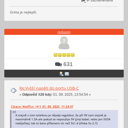
IP zaznamenána
Gréta je nejlepší.
redustin
631
Re:Vyšší napětí do portu USB-C
«
Odpověď #26 kdy:
01. 09. 2025, 13:54:54 »
Citace: Ħαℓ₸℮ℵ ␏⫢ ⦚ 01. 09. 2025, 11:24:47
A stejně v tom telefonu je nějaký regulátor, že při 9V tam stejně je
maximálně 1.5A ale pokud se nepoužije 9V (jiný kabel, nebo jen 5V3A
nabíječka), tak to bere příkonem víc než 9x1.4 (třeba 5x 2.7)