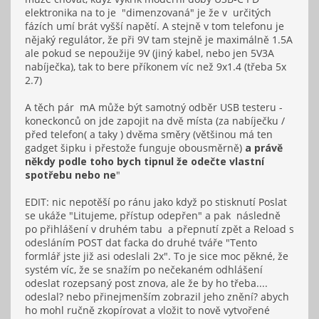
elektronika na to je "dimenzovaná" je že v určitých
fázích umí brát vyšší napětí. A stejně v tom telefonu je
nějaký regulátor, že při 9V tam stejně je maximálně 1.5A
ale pokud se nepoužije 9V (jiný kabel, nebo jen 5V3A
nabíječka), tak to bere příkonem víc než 9x1.4 (třeba 5x
2.7)
A těch pár mA může být samotný odběr USB testeru -
koneckonců on jde zapojit na dvě místa (za nabíječku /
před telefon( a taky ) dvěma směry (většinou má ten
gadget šipku i přestože funguje obousměrně)
a právě
někdy podle toho bych tipnul že odečte vlastní
spotřebu nebo ne
"
EDIT: nic nepotěší po ránu jako když po stisknutí Poslat
se ukáže "Litujeme, přístup odepřen" a pak následně
po přihlášení v druhém tabu a přepnutí zpět a Reload s
odesláním POST dat facka do druhé tváře "Tento
formlář jste již asi odeslali 2x". To je sice moc pěkné, že
systém víc, že se snažím po nečekaném odhlášení
odeslat rozepsaný post znova, ale že by ho třeba....
odeslal? nebo přinejmenším zobrazil jeho znění? abych
ho mohl ručně zkopírovat a vložit to nově vytvořené