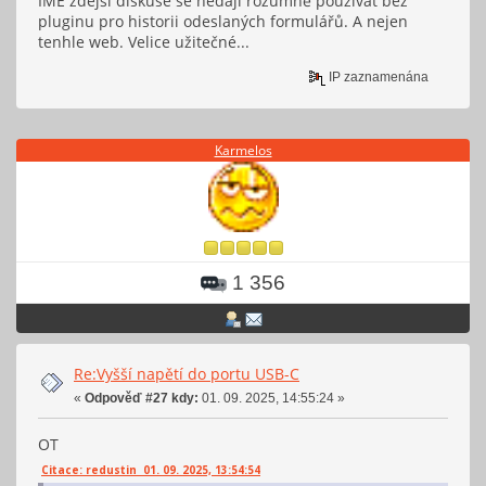
IME zdejší diskuse se nedají rozumně používat bez
pluginu pro historii odeslaných formulářů. A nejen
tenhle web. Velice užitečné...
IP zaznamenána
Karmelos
1 356
Re:Vyšší napětí do portu USB-C
«
Odpověď #27 kdy:
01. 09. 2025, 14:55:24 »
OT
Citace: redustin 01. 09. 2025, 13:54:54