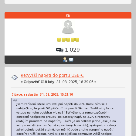
Kit
1 029
Re:Vyšší napětí do portu USB-C
«
Odpověď #18 kdy:
31. 08. 2025, 16:39:05 »
Citace: redustin 31. 08. 2025, 15:21:10
Jsem zařízení, které umí vstupní napětí do 20V. Domluvím se s
nabíječkou, že pustí 5V, přičemž mi povolí 3A max. Tudíž vím, že ze
vstupu nemohu odebírat víc než 15W výkonu a tomu uzpůsobím
omezení nabíjecího proudu do baterky např. na 3,2A, s rezervou
(nabíjím proudem, ne napětím). Takže je mi celkem jedno, jaké je na
vstupu napětí (samozřejmě v povolených mezích), výstupní proudový
zdroj pojede pořád stejně, jen měnič bude z toho vstupního napětí
odebírat nižší proud. Když si s nabíječkou domluvím vyšší nabíjecí