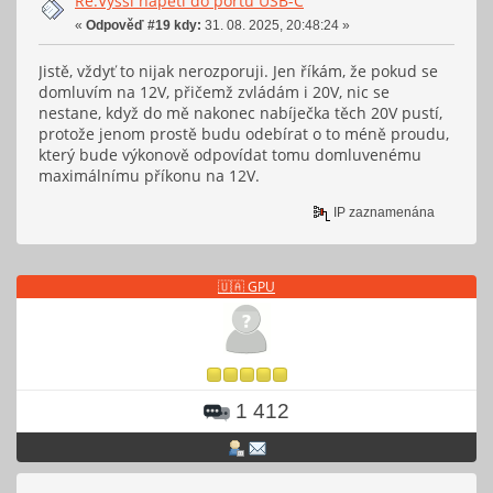
Re:Vyšší napětí do portu USB-C
«
Odpověď #19 kdy:
31. 08. 2025, 20:48:24 »
Jistě, vždyť to nijak nerozporuji. Jen říkám, že pokud se
domluvím na 12V, přičemž zvládám i 20V, nic se
nestane, když do mě nakonec nabíječka těch 20V pustí,
protože jenom prostě budu odebírat o to méně proudu,
který bude výkonově odpovídat tomu domluvenému
maximálnímu příkonu na 12V.
IP zaznamenána
🇺🇦 GPU
1 412