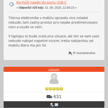
Re:Vyšší napětí do portu USB-C
«
Odpověď #20 kdy:
31. 08. 2025, 22:09:23 »
Titerna elektronika v mobilu opravdu vice zvladat
nebude, tam zadny prostor pro nejake predimenzovani
neni a vsude se setri.
V laptopu to bude zcela jina situace, ale ten se vam zase
nebude nabijet napetim nizsim, treba nabijeckou od
mobilu ktera ma jen 5V.
IP zaznamenána
redustin
631