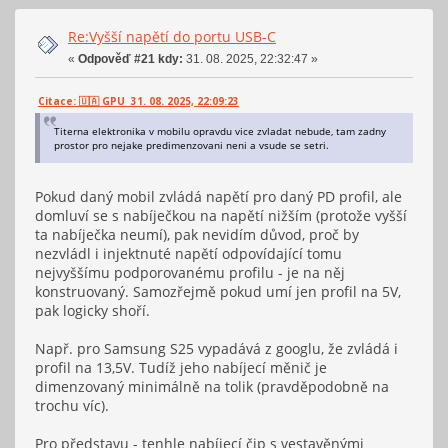
Re:Vyšší napětí do portu USB-C
«
Odpověď #21 kdy:
31. 08. 2025, 22:32:47 »
Citace: 🇺🇦 GPU 31. 08. 2025, 22:09:23
Titerna elektronika v mobilu opravdu vice zvladat nebude, tam zadny
prostor pro nejake predimenzovani neni a vsude se setri.
Pokud daný mobil zvládá napětí pro daný PD profil, ale
domluví se s nabíječkou na napětí nižším (protože vyšší
ta nabíječka neumí), pak nevidím důvod, proč by
nezvládl i injektnuté napětí odpovídající tomu
nejvyššímu podporovanému profilu - je na něj
konstruovaný. Samozřejmě pokud umí jen profil na 5V,
pak logicky shoří.
Např. pro Samsung S25 vypadává z googlu, že zvládá i
profil na 13,5V. Tudíž jeho nabíjecí měnič je
dimenzovaný minimálně na tolik (pravděpodobně na
trochu víc).
Pro představu - tenhle nabíjecí čip s vestavěnými