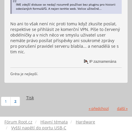
IME zdejší diskuse se nedají rozumně používat bez pluginu pro historii
odeslaných formulářů. A nejen tenhle web. Velice užitečné...
No ani to však není nic proti tomu když zkusíte poslat,
respektive se přihlásit ze komerční VPN. Píše to červený
obdélníčky a v nich něco ve smyslu uživatel user
nemáte právo posílat příspěvky ani soukromé zprávy
pro porušení pravidel serveru blabla... a nenadělá se s
tim nic.
IP zaznamenána
Gréta je nejlepší.
Tisk
1
2
« předchozí
další »
Fórum Root.cz
Hlavní témata
Hardware
Vyšší napětí do portu USB-C