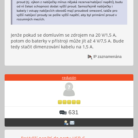
proud (tj. výkon z nabíječky mínus nějaká rezerva/nabíjecí napětí), budu
od ní čekat schopnost dodat vyšší proud. Samozřejmě nabíječky i
kabely i vstupy nabíjecích obvodů mají proudové omezení, takže pro
vyšší nabíjecí proudy se pošle vyšší napětí, aby byl primární proud v
rozumných mezích.
Jenže pokud se domluvím se zdrojem na 20 V/1,5 A,
potom do baterky v přístroji může jít až 4 V/7,5 A. Bude
tedy stačit dimenzování kabelu na 1,5 A.
IP zaznamenána
redustin
631