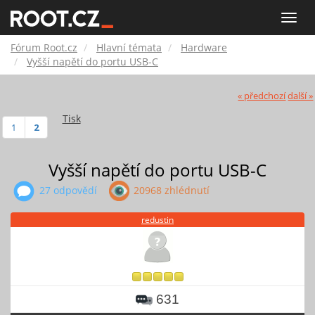
Fórum
Toggle
naviga
Root.cz
Fórum Root.cz
Hlavní témata
Hardware
Vyšší napětí do portu USB-C
« předchozí
další »
Tisk
1
2
Vyšší napětí do portu USB-C
27 odpovědí
20968 zhlédnutí
redustin
631