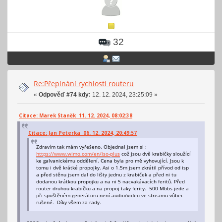
32
Re:Přepínání rychlosti routeru
«
Odpověď #74 kdy:
12. 12. 2024, 23:25:09 »
Citace: Marek Staněk 11. 12. 2024, 08:02:38
Citace: Jan Peterka 06. 12. 2024, 20:49:57
Zdravím tak mám vyřešeno. Objednal jsem si :
https://www.wimo.com/en/iso-plus
což jsou dvě krabičky sloužící
ke galvanickému oddělení. Cena byla pro mě vyhovující. Jsou k
tomu i dvě krátké propojky. Asi o 1.5m jsem zkrátil přívod od isp
a před stěnu jsem dal do lišty jednu z krabiček a před ni tu
dodanou krátkou propojku a na ni 5 nacvakávacích feritů. Před
router druhou krabičku a na propoj taky ferity. 500 Mbbs jede a
při spuštěném generátoru není audio/video ve streamu vůbec
rušené. Díky všem za rady.