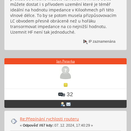
můžete dostat i s přívodem uzemění které je téměř
ideální na hodnotu impedance v Kiloohmech při této
vlnové délce. To by se potom musela přizpůsovovacím
LC obvodem přesně obráceně než u hořáku
transormovat impedance na co nejnižší hodnotu.
Uzemnit HF není tak jednoduché.
IP zaznamenána
Jan Peterka
32
Re:Přepínání rychlosti routeru
«
Odpověď #67 kdy:
07. 12. 2024, 17:40:29 »