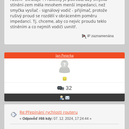
stínění-zem měla mnohem menší impedanci, než
smyčka vysílač - signálový vodič - přijímač, protože
rušivý proud se rozdělí v obráceném poměru
impedancí. Tj. chceme, aby co nejvíc proudu teklo
stíněním a co nejmíň vodiči uvnitř.
IP zaznamenána
Jan Peterka
32
Re:Přepínání rychlosti routeru
«
Odpověď #66 kdy:
07. 12. 2024, 17:24:44 »