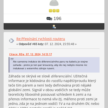
196
Re:Přepínání rychlosti routeru
«
Odpověď #65 kdy:
07. 12. 2024, 15:55:48 »
Citace: RDa 07. 12. 2024, 14:13:17
Ale samotna indukce do diferencialniho paru na kabelu je stejne
zahada - proto je ten par krouceny, aby do nej nebylo mozne nic
indukovat z externiho zdroje ruseni.
Záhada se skrývá ve slově
diferenciální
. Užitečná
informace je kódována do
rozdílu
napětí/proudu který
teče tím párem a není tedy definována proti nějaké
globální zemi. Signál v obou vodičích se tedy může
teoreticky libovolně posouvat vzhledem k zemi a na
přenos informace to nemá vliv (tj. měřeno proti zemi je
jedno, zda je na jednom vodiči 1V a na druhém 0V, nebo