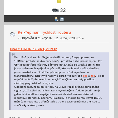
32
Re:Přepínání rychlosti routeru
«
Odpověď #71 kdy:
07. 12. 2024, 22:03:35 »
Citace: CFM 07. 12. 2024, 21:09:12
Verzí PoE je dnes víc. Nejjednodušší varianty fungují pouze pro
100Mbit, protože se dva páry použijí pro data a dva pro napájení. Pro
Gbit jsou potřeba všechny páry pro data, takže se využívá stejný trik
jako s rušením. Napájení se přenáší jako souhlasná složka daného
páru. Prakticky se DC složka připojuje na střed signálového
transformátoru. Relativně názorné obrázky jsou třeba
zde
a
zde
. Pro co
nejefektivnější přenesení co nejvyššího výkonu se tedy používají
všechny páry, když už tam jsou.
Oddělení data/napájení je tedy na úrovni rozdílového/souhlasného
signálu, což zajistí transformátor s vyvedeným středem. Jestli tam je
galvanické oddělení napájení závazné vlastně nevím - detailně
jednotlivé standardy neznám. Prakticky je možné to realizovat DC/DC
měničem (rozkmitat, přenést přes trafo a zase usměrnit), ale jsou to
součástky a ztráty navíc ...