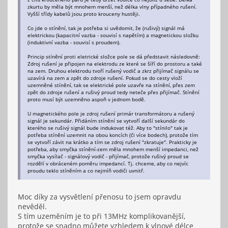
zkurtu by měla být mnohem menší, než délka vlny případného rušení.
Vyšší třídy kabelů jsou proto krouceny hustěji.
Co jde o stínění, tak je potřeba si uvědomit, že (rušivý) signál má
elektrickou (kapacitní vazba - souvisí s napětím) a magnetickou složku
(induktivní vazba - souvisí s proudem).
Princip stínění proti eletrické složce pole se dá představit následovně:
Zdroj rušení je připojen na elektrodu ze které se šíří do prostoru a také
na zem. Druhou elektrodu tvoří rušený vodič a zkrz přijímač signálu se
uzavírá na zem a zpět do zdroje rušení. Pokud se do cesty vloží
uzemněné stínění, tak se elektrické pole uzavře na stínění, přes zem
zpět do zdroje rušení a rušivý proud tedy neteče přes přijímač. Stínění
proto musí být uzemněno aspoň v jednom bodě.
U magnetického pole je zdroj rušení primár transformátoru a rušený
signál je sekundár. Přidáním stínění se vytvoří další sekundár do
kterého se rušivý signál bude indukovat též. Aby to "stínilo" tak je
potřeba stínění uzemnit na obou koncích (či více bodech), protože tím
se vytvoří závit na krátko a tím se zdroj rušení "zkratuje". Prakticky je
potřeba, aby smyčka stínění-zem měla mnohem menší impedanci, než
smyčka vysílač - signálový vodič - přijímač, protože rušivý proud se
rozdělí v obráceném poměru impedancí. Tj. chceme, aby co nejvíc
proudu teklo stíněním a co nejmíň vodiči uvnitř.
Moc díky za vysvětlení přenosu to jsem opravdu
nevěděl.
S tím uzeměním je to při 13MHz komplikovanější,
protože se snadno můžete vzhledem k vlnové délce