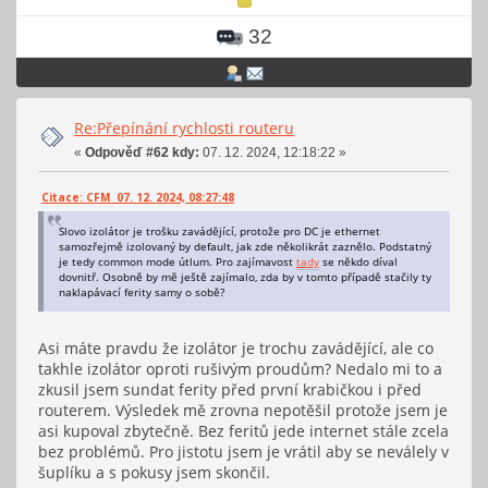
32
Re:Přepínání rychlosti routeru
«
Odpověď #62 kdy:
07. 12. 2024, 12:18:22 »
Citace: CFM 07. 12. 2024, 08:27:48
Slovo izolátor je trošku zavádějící, protože pro DC je ethernet
samozřejmě izolovaný by default, jak zde několikrát zaznělo. Podstatný
je tedy common mode útlum. Pro zajímavost
tady
se někdo díval
dovnitř. Osobně by mě ještě zajímalo, zda by v tomto případě stačily ty
naklapávací ferity samy o sobě?
Asi máte pravdu že izolátor je trochu zavádějící, ale co
takhle izolátor oproti rušivým proudům? Nedalo mi to a
zkusil jsem sundat ferity před první krabičkou i před
routerem. Výsledek mě zrovna nepotěšil protože jsem je
asi kupoval zbytečně. Bez feritů jede internet stále zcela
bez problémů. Pro jistotu jsem je vrátil aby se neválely v
šuplíku a s pokusy jsem skončil.