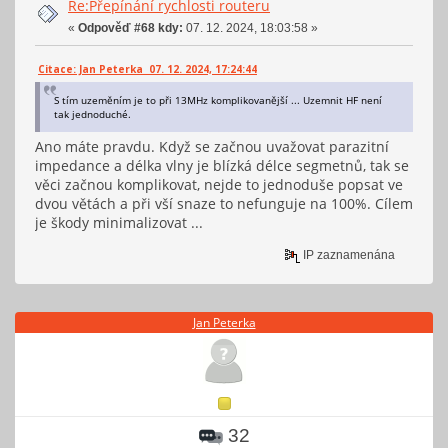
Re:Přepínání rychlosti routeru
«
Odpověď #68 kdy:
07. 12. 2024, 18:03:58 »
Citace: Jan Peterka 07. 12. 2024, 17:24:44
S tím uzeměním je to při 13MHz komplikovanější ... Uzemnit HF není
tak jednoduché.
Ano máte pravdu. Když se začnou uvažovat parazitní
impedance a délka vlny je blízká délce segmetnů, tak se
věci začnou komplikovat, nejde to jednoduše popsat ve
dvou větách a při vší snaze to nefunguje na 100%. Cílem
je škody minimalizovat ...
IP zaznamenána
Jan Peterka
32