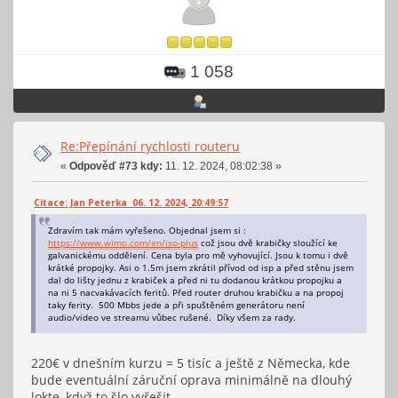
1 058
Re:Přepínání rychlosti routeru
«
Odpověď #73 kdy:
11. 12. 2024, 08:02:38 »
Citace: Jan Peterka 06. 12. 2024, 20:49:57
Zdravím tak mám vyřešeno. Objednal jsem si :
https://www.wimo.com/en/iso-plus
což jsou dvě krabičky sloužící ke
galvanickému oddělení. Cena byla pro mě vyhovující. Jsou k tomu i dvě
krátké propojky. Asi o 1.5m jsem zkrátil přívod od isp a před stěnu jsem
dal do lišty jednu z krabiček a před ni tu dodanou krátkou propojku a
na ni 5 nacvakávacích feritů. Před router druhou krabičku a na propoj
taky ferity. 500 Mbbs jede a při spuštěném generátoru není
audio/video ve streamu vůbec rušené. Díky všem za rady.
220€ v dnešním kurzu = 5 tisíc a ještě z Německa, kde
bude eventuální záruční oprava minimálně na dlouhý
lokte, když to šlo vyřešit