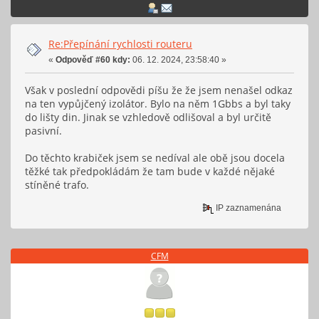
Re:Přepínání rychlosti routeru
«
Odpověď #60 kdy:
06. 12. 2024, 23:58:40 »
Však v poslední odpovědi píšu že že jsem nenašel odkaz
na ten vypůjčený izolátor. Bylo na něm 1Gbbs a byl taky
do lišty din. Jinak se vzhledově odlišoval a byl určitě
pasivní.
Do těchto krabiček jsem se nedíval ale obě jsou docela
těžké tak předpokládám že tam bude v každé nějaké
stíněné trafo.
IP zaznamenána
CFM