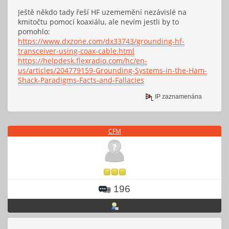
Ještě někdo tady řeší HF uzememění nezávislé na
kmitočtu pomocí koaxiálu, ale nevím jestli by to
pomohlo:
https://www.dxzone.com/dx33743/grounding-hf-
transceiver-using-coax-cable.html
https://helpdesk.flexradio.com/hc/en-
us/articles/204779159-Grounding-Systems-in-the-Ham-
Shack-Paradigms-Facts-and-Fallacies
IP zaznamenána
CFM
196