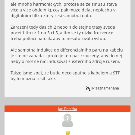
ale mnoho harmonickych, protoze se ze sinusu stava
vice a vice obdelnik), coz pak muze delat neplechu v
digitalnim filtru ktery resi samotna data.
Zarazeni tedy dasich 2 nebo 4 do stejne trasy zveda
pocet filtru z 1 na 3 ci 5, a tim se ty nizke frekvence
treba potlaci natolik, aby to nesaturovalo vstup.
Ale samotna indukce do diferencialniho paru na kabelu
je stejne zahada - proto je ten par krouceny, aby do nej
nebylo mozne nic indukovat z externiho zdroje ruseni.
Takze jsme zpet, ze bude neco spatne s kabelem a STP
by to mozna resil take.
IP zaznamenána
Jan Peterka