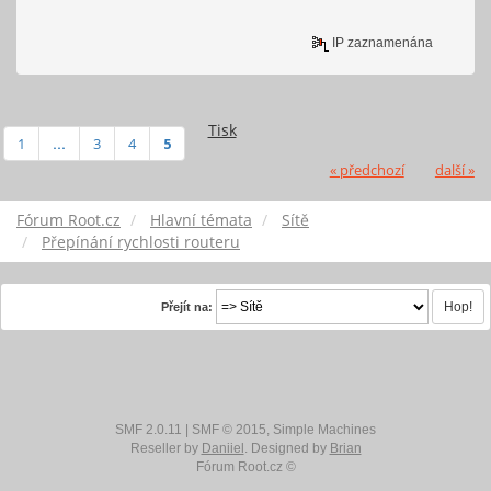
IP zaznamenána
Tisk
1
...
3
4
5
« předchozí
další »
Fórum Root.cz
Hlavní témata
Sítě
Přepínání rychlosti routeru
Přejít na:
SMF 2.0.11
|
SMF © 2015
,
Simple Machines
Reseller by
Daniiel
. Designed by
Brian
Fórum Root.cz ©