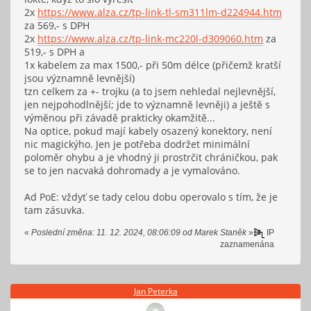
2x
https://www.alza.cz/tp-link-tl-sm311lm-d224944.htm
za 569,- s DPH
2x
https://www.alza.cz/tp-link-mc220l-d309060.htm
za
519,- s DPH a
1x kabelem za max 1500,- při 50m délce (přičemž kratší
jsou významně levnější)
tzn celkem za +- trojku (a to jsem nehledal nejlevnější,
jen nejpohodlnější; jde to významně levněji) a ještě s
výměnou při závadě prakticky okamžitě...
Na optice, pokud mají kabely osazený konektory, není
nic magickýho. Jen je potřeba dodržet minimální
poloměr ohybu a je vhodný ji prostrčit chráničkou, pak
se to jen nacvaká dohromady a je vymalováno.
Ad PoE: vždyť se tady celou dobu operovalo s tím, že je
tam zásuvka.
«
Poslední změna: 11. 12. 2024, 08:06:09 od Marek Staněk
»
IP
zaznamenána
Jan Peterka