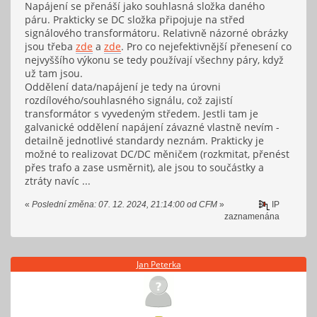
Napájení se přenáší jako souhlasná složka daného
páru. Prakticky se DC složka připojuje na střed
signálového transformátoru. Relativně názorné obrázky
jsou třeba
zde
a
zde
. Pro co nejefektivnější přenesení co
nejvyššího výkonu se tedy používají všechny páry, když
už tam jsou.
Oddělení data/napájení je tedy na úrovni
rozdílového/souhlasného signálu, což zajistí
transformátor s vyvedeným středem. Jestli tam je
galvanické oddělení napájení závazné vlastně nevím -
detailně jednotlivé standardy neznám. Prakticky je
možné to realizovat DC/DC měničem (rozkmitat, přenést
přes trafo a zase usměrnit), ale jsou to součástky a
ztráty navíc ...
«
Poslední změna: 07. 12. 2024, 21:14:00 od CFM
»
IP
zaznamenána
Jan Peterka