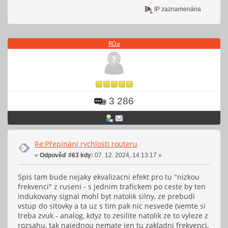
IP zaznamenána
RDa
3 286
Re:Přepínání rychlosti routeru
«
Odpověď #63 kdy:
07. 12. 2024, 14:13:17 »
Spis tam bude nejaky ekvalizacni efekt pro tu "nizkou
frekvenci" z ruseni - s jednim trafickem po ceste by ten
indukovany signal mohl byt natolik silny, ze prebudi
vstup do sitovky a ta uz s tim pak nic nesvede (vemte si
treba zvuk - analog, kdyz to zesilite natolik ze to vyleze z
rozsahu, tak najednou nemate jen tu zakladni frekvenci,