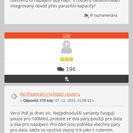
ošetřeno to napájení aby např. v routeru neovlivňovalo
integrovaný obvod přes parazitní kapacity?
IP zaznamenána
CFM
196
Re:Přepínání rychlosti routeru
«
Odpověď #70 kdy:
07. 12. 2024, 21:09:12 »
Verzí PoE je dnes víc. Nejjednodušší varianty fungují
pouze pro 100Mbit, protože se dva páry použijí pro data
a dva pro napájení. Pro Gbit jsou potřeba všechny páry
pro data, takže se využívá stejný trik jako s rušením.