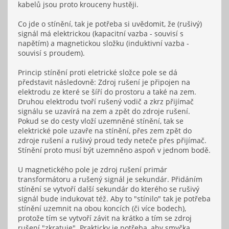
kabelů jsou proto krouceny hustěji.
Co jde o stínění, tak je potřeba si uvědomit, že (rušivý)
signál má elektrickou (kapacitní vazba - souvisí s
napětím) a magnetickou složku (induktivní vazba -
souvisí s proudem).
Princip stínění proti eletrické složce pole se dá
představit následovně: Zdroj rušení je připojen na
elektrodu ze které se šíří do prostoru a také na zem.
Druhou elektrodu tvoří rušený vodič a zkrz přijímač
signálu se uzavírá na zem a zpět do zdroje rušení.
Pokud se do cesty vloží uzemněné stínění, tak se
elektrické pole uzavře na stínění, přes zem zpět do
zdroje rušení a rušivý proud tedy neteče přes přijímač.
Stínění proto musí být uzemněno aspoň v jednom bodě.
U magnetického pole je zdroj rušení primár
transformátoru a rušený signál je sekundár. Přidáním
stínění se vytvoří další sekundár do kterého se rušivý
signál bude indukovat též. Aby to "stínilo" tak je potřeba
stínění uzemnit na obou koncích (či více bodech),
protože tím se vytvoří závit na krátko a tím se zdroj
rušení "zkratuje". Prakticky je potřeba, aby smyčka