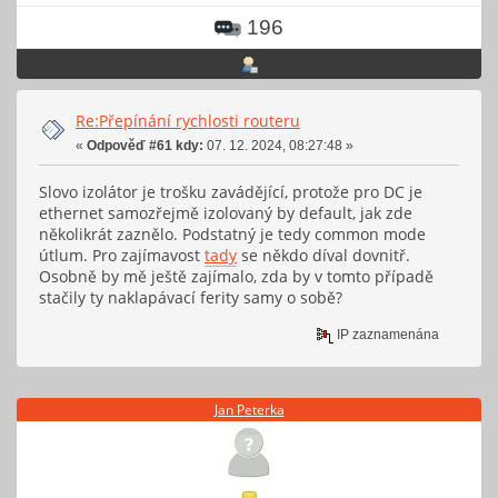
196
Re:Přepínání rychlosti routeru
«
Odpověď #61 kdy:
07. 12. 2024, 08:27:48 »
Slovo izolátor je trošku zavádějící, protože pro DC je
ethernet samozřejmě izolovaný by default, jak zde
několikrát zaznělo. Podstatný je tedy common mode
útlum. Pro zajímavost
tady
se někdo díval dovnitř.
Osobně by mě ještě zajímalo, zda by v tomto případě
stačily ty naklapávací ferity samy o sobě?
IP zaznamenána
Jan Peterka