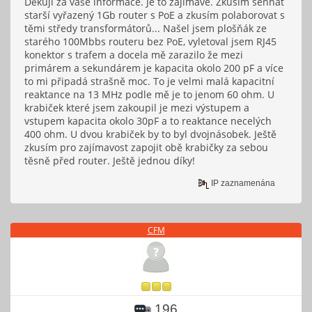
Děkuji za vaše informace. Je to zajímavé. Zkusím sehnat
starší vyřazený 1Gb router s PoE a zkusím polaborovat s
těmi středy transformátorů... Našel jsem plošňák ze
starého 100Mbbs routeru bez PoE, vyletoval jsem RJ45
konektor s trafem a docela mě zarazilo že mezi
primárem a sekundárem je kapacita okolo 200 pF a více
to mi připadá strašně moc. To je velmi malá kapacitní
reaktance na 13 MHz podle mě je to jenom 60 ohm. U
krabiček které jsem zakoupil je mezi výstupem a
vstupem kapacita okolo 30pF a to reaktance necelých
400 ohm. U dvou krabiček by to byl dvojnásobek. Ještě
zkusím pro zajímavost zapojit obě krabičky za sebou
těsně před router. Ještě jednou díky!
IP zaznamenána
CFM
196