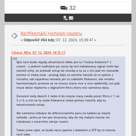
32
Re:Přepínání rychlosti routeru
«
Odpověď #64 kdy:
07. 12. 2024, 15:39:47 »
Citace: RDa 07. 12. 2024, 14:13:17
Spis tam bude nejaky ekvalizacni efekt pro tu "nizkou frekvenci" z
ruseni - s jednim trafickem po ceste by ten indukovany signal mohl byt
natolik silny, ze prebudi vstup do sitovky a ta uz s tim pak nic nesvede
(vemte si treba zvuk - analog, kdyz to zesilite natolik ze to vyleze z
rozsahu, tak najednou nemate jen tu zakladni frekvenci, ale mnoho
harmonickych, protoze se ze sinusu stava vice a vice obdelnik), coz pak
muze delat neplechu v digitalnim filtru ktery resi samotna data.
Zarazeni tedy dasich 2 nebo 4 do stejne trasy zveda pocet filtru z 1 na
3 ci 5, a tim se ty nizke frekvence treba potlaci natolik, aby to
nesaturovalo vstup.
Ale samotna indukce do diferencialniho paru na kabelu je stejne
zahada - proto je ten par krouceny, aby do nej nebylo mozne nic
indukovat z externiho zdroje ruseni.
Takze jsme zpet, ze bude neco spatne s kabelem a STP by to mozna
resil take.