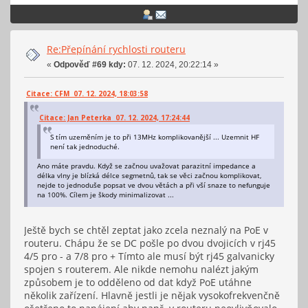
Re:Přepínání rychlosti routeru
«
Odpověď #69 kdy:
07. 12. 2024, 20:22:14 »
Citace: CFM 07. 12. 2024, 18:03:58
Citace: Jan Peterka 07. 12. 2024, 17:24:44
S tím uzeměním je to při 13MHz komplikovanější ... Uzemnit HF
není tak jednoduché.
Ano máte pravdu. Když se začnou uvažovat parazitní impedance a
délka vlny je blízká délce segmetnů, tak se věci začnou komplikovat,
nejde to jednoduše popsat ve dvou větách a při vší snaze to nefunguje
na 100%. Cílem je škody minimalizovat ...
Ještě bych se chtěl zeptat jako zcela neznalý na PoE v
routeru. Chápu že se DC pošle po dvou dvojicích v rj45
4/5 pro - a 7/8 pro + Tímto ale musí být rj45 galvanicky
spojen s routerem. Ale nikde nemohu nalézt jakým
způsobem je to odděleno od dat když PoE utáhne
několik zařízení. Hlavně jestli je nějak vysokofrekvenčně