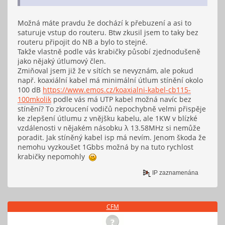
Možná máte pravdu že dochází k přebuzení a asi to
saturuje vstup do routeru. Btw zkusil jsem to taky bez
routeru připojit do NB a bylo to stejné.
Takže vlastně podle vás krabičky působí zjednodušeně
jako nějaký útlumový člen.
Zmiňoval jsem již že v sítích se nevyznám, ale pokud
např. koaxiální kabel má minimální útlum stínění okolo
100 dB
https://www.emos.cz/koaxialni-kabel-cb115-
100mkolik
podle vás má UTP kabel možná navíc bez
stínění? To zkroucení vodičů nepochybně velmi přispěje
ke zlepšení útlumu z vnějšku kabelu, ale 1KW v blízké
vzdálenosti v nějakém násobku λ 13.58MHz si nemůže
poradit. Jak stíněný kabel isp má nevím. Jenom škoda že
nemohu vyzkoušet 1Gbbs možná by na tuto rychlost
krabičky nepomohly
IP zaznamenána
CFM