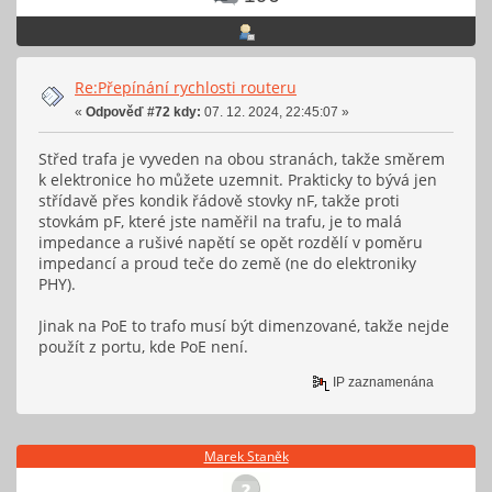
Re:Přepínání rychlosti routeru
«
Odpověď #72 kdy:
07. 12. 2024, 22:45:07 »
Střed trafa je vyveden na obou stranách, takže směrem
k elektronice ho můžete uzemnit. Prakticky to bývá jen
střídavě přes kondik řádově stovky nF, takže proti
stovkám pF, které jste naměřil na trafu, je to malá
impedance a rušivé napětí se opět rozdělí v poměru
impedancí a proud teče do země (ne do elektroniky
PHY).
Jinak na PoE to trafo musí být dimenzované, takže nejde
použít z portu, kde PoE není.
IP zaznamenána
Marek Staněk