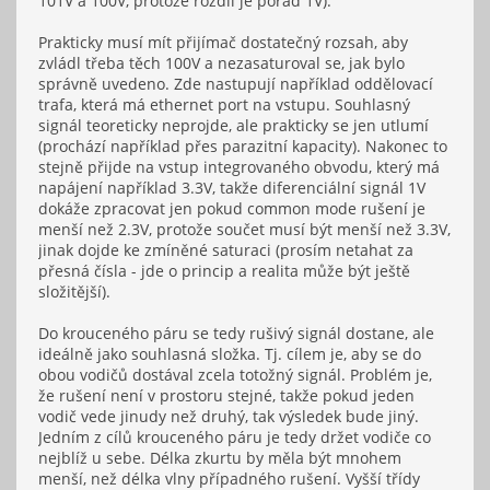
101V a 100V, protože rozdíl je pořád 1V).
Prakticky musí mít přijímač dostatečný rozsah, aby
zvládl třeba těch 100V a nezasaturoval se, jak bylo
správně uvedeno. Zde nastupují například oddělovací
trafa, která má ethernet port na vstupu. Souhlasný
signál teoreticky neprojde, ale prakticky se jen utlumí
(prochází například přes parazitní kapacity). Nakonec to
stejně přijde na vstup integrovaného obvodu, který má
napájení například 3.3V, takže diferenciální signál 1V
dokáže zpracovat jen pokud common mode rušení je
menší než 2.3V, protože součet musí být menší než 3.3V,
jinak dojde ke zmíněné saturaci (prosím netahat za
přesná čísla - jde o princip a realita může být ještě
složitější).
Do krouceného páru se tedy rušivý signál dostane, ale
ideálně jako souhlasná složka. Tj. cílem je, aby se do
obou vodičů dostával zcela totožný signál. Problém je,
že rušení není v prostoru stejné, takže pokud jeden
vodič vede jinudy než druhý, tak výsledek bude jiný.
Jedním z cílů krouceného páru je tedy držet vodiče co
nejblíž u sebe. Délka zkurtu by měla být mnohem
menší, než délka vlny případného rušení. Vyšší třídy