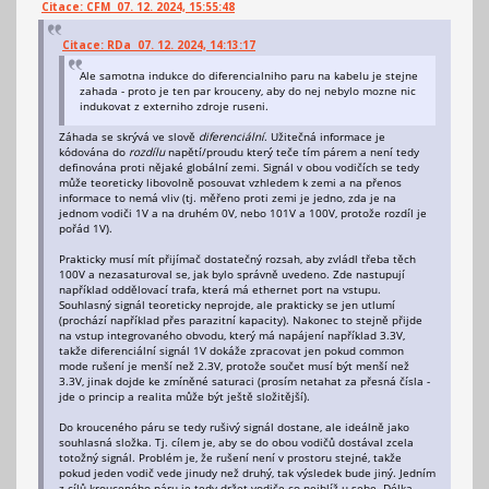
Citace: CFM 07. 12. 2024, 15:55:48
Citace: RDa 07. 12. 2024, 14:13:17
Ale samotna indukce do diferencialniho paru na kabelu je stejne
zahada - proto je ten par krouceny, aby do nej nebylo mozne nic
indukovat z externiho zdroje ruseni.
Záhada se skrývá ve slově
diferenciální
. Užitečná informace je
kódována do
rozdílu
napětí/proudu který teče tím párem a není tedy
definována proti nějaké globální zemi. Signál v obou vodičích se tedy
může teoreticky libovolně posouvat vzhledem k zemi a na přenos
informace to nemá vliv (tj. měřeno proti zemi je jedno, zda je na
jednom vodiči 1V a na druhém 0V, nebo 101V a 100V, protože rozdíl je
pořád 1V).
Prakticky musí mít přijímač dostatečný rozsah, aby zvládl třeba těch
100V a nezasaturoval se, jak bylo správně uvedeno. Zde nastupují
například oddělovací trafa, která má ethernet port na vstupu.
Souhlasný signál teoreticky neprojde, ale prakticky se jen utlumí
(prochází například přes parazitní kapacity). Nakonec to stejně přijde
na vstup integrovaného obvodu, který má napájení například 3.3V,
takže diferenciální signál 1V dokáže zpracovat jen pokud common
mode rušení je menší než 2.3V, protože součet musí být menší než
3.3V, jinak dojde ke zmíněné saturaci (prosím netahat za přesná čísla -
jde o princip a realita může být ještě složitější).
Do krouceného páru se tedy rušivý signál dostane, ale ideálně jako
souhlasná složka. Tj. cílem je, aby se do obou vodičů dostával zcela
totožný signál. Problém je, že rušení není v prostoru stejné, takže
pokud jeden vodič vede jinudy než druhý, tak výsledek bude jiný. Jedním
z cílů krouceného páru je tedy držet vodiče co nejblíž u sebe. Délka