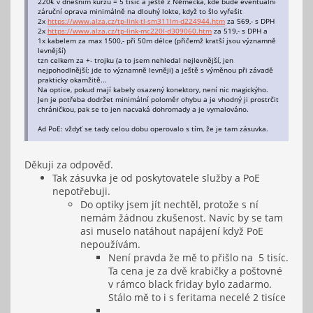
220€ v dnešním kurzu = 5 tisíc a ještě z Německa, kde bude eventuální
záruční oprava minimálně na dlouhý lokte, když to šlo vyřešit
2x
https://www.alza.cz/tp-link-tl-sm311lm-d224944.htm
za 569,- s DPH
2x
https://www.alza.cz/tp-link-mc220l-d309060.htm
za 519,- s DPH a
1x kabelem za max 1500,- při 50m délce (přičemž kratší jsou významně
levnější)
tzn celkem za +- trojku (a to jsem nehledal nejlevnější, jen
nejpohodlnější; jde to významně levněji) a ještě s výměnou při závadě
prakticky okamžitě...
Na optice, pokud mají kabely osazený konektory, není nic magickýho.
Jen je potřeba dodržet minimální poloměr ohybu a je vhodný ji prostrčit
chráničkou, pak se to jen nacvaká dohromady a je vymalováno.
Ad PoE: vždyť se tady celou dobu operovalo s tím, že je tam zásuvka.
Děkuji za odpověď.
Tak zásuvka je od poskytovatele služby a PoE
nepotřebuji.
Do optiky jsem jít nechtěl, protože s ní
nemám žádnou zkušenost. Navíc by se tam
asi muselo natáhout napájení když PoE
nepoužívám.
Není pravda že mě to přišlo na 5 tisíc.
Ta cena je za dvě krabičky a poštovné
v rámco black friday bylo zadarmo.
Stálo mě to i s feritama necelé 2 tisíce