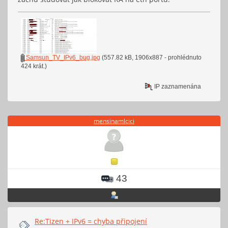
Samsun_TV_IPv6_bug.jpg
(557.82 kB, 1906x887 - prohlédnuto
424 krát.)
IP zaznamenána
mensinamlcici
43
Re:Tizen + IPv6 = chyba připojení