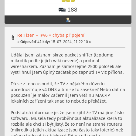
188
Re:Tizen + IPv6 = chyba připojení
«
Odpověď #2 kdy:
15. 07. 2024, 21:22:10 »
Udělal jsem záznam skrze packet sniffer (tcpdump
mikrotik podle jejich wiki nevede) a prohnal
wiresharkem. Záznam je samozřejmě 2500 položek ale
vystřihnul jsem úplný začátek po zapnutí TV viz příloha.
Dá se z toho usoudit, že TV z nějakého důvodu
upřednostňuje v4 DNS a tím se to zasekne? Nebo dat na
posouzení je málo? Začernil jsem většinu MAC/IP
lokalních zařízení tak snad to nebude překážet.
Podstatná informace je, že jsem zjitil že TV má jiné číslo
softwaru. Musela tedy proběhnout aktualizace která to
rozbila ale chci si být jistý, že to není na straně routeru
(mikrotik a jejich aktualizace jsou často taky loterie) než
začnu studovat jak blokovat RA na eth portu.