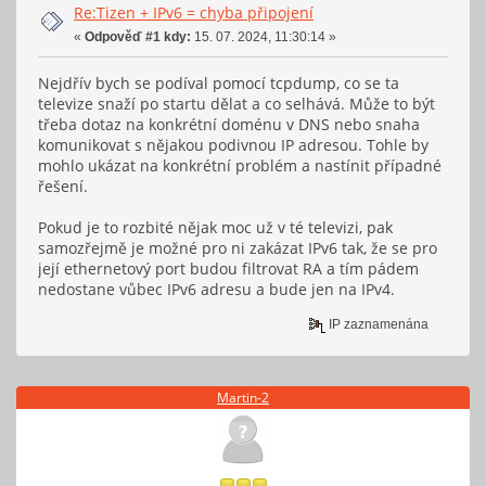
Re:Tizen + IPv6 = chyba připojení
«
Odpověď #1 kdy:
15. 07. 2024, 11:30:14 »
Nejdřív bych se podíval pomocí tcpdump, co se ta
televize snaží po startu dělat a co selhává. Může to být
třeba dotaz na konkrétní doménu v DNS nebo snaha
komunikovat s nějakou podivnou IP adresou. Tohle by
mohlo ukázat na konkrétní problém a nastínit případné
řešení.
Pokud je to rozbité nějak moc už v té televizi, pak
samozřejmě je možné pro ni zakázat IPv6 tak, že se pro
její ethernetový port budou filtrovat RA a tím pádem
nedostane vůbec IPv6 adresu a bude jen na IPv4.
IP zaznamenána
Martin-2