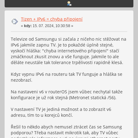
Tizen + IPv6 = chyba připojení
«
kdy:
15. 07. 2024, 10:30:58 »
Televize od Samsungu si začala z ničeho nic stěžovat na
IPv6 jakmile zapnu TV. Je to pokaždé úplně stejné,
vyskočí hláška: "chyba internetového připojení" stačí
zmáčknout zkusit znovu a vše funguje. Jakmile to ale
děláte neustále tak tolerance trpělivosti rapidně klesá.
Kdyz vypnu IPv6 na routeru tak TV funguje a hláška se
nezobrazí.
Na nastaveni v6 v routerOS jsem vůbec nechytal takže
konfigurace je už rok stejná (Metronet statická /56).
V nastavení TV je jediná možnost a to zobrazit v6
adresu, tím to u korejců končí.
Řešil to někdo abych nemusel ztrácet čas se Samsung
podporou? Třeba nastavit mikrotik tak, aby TV vůbec