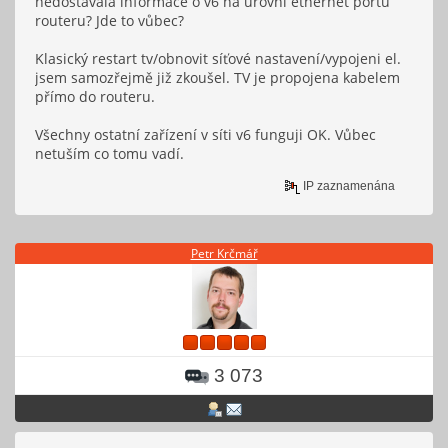
nedostávala informace o v6 na úrovni ethernet portu
routeru? Jde to vůbec?
Klasický restart tv/obnovit síťové nastavení/vypojeni el.
jsem samozřejmě již zkoušel. TV je propojena kabelem
přímo do routeru.
Všechny ostatní zařízení v síti v6 funguji OK. Vůbec
netuším co tomu vadí.
IP zaznamenána
Petr Krčmář
3 073