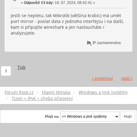
«
Odpověď #3 kdy:
16. 07. 2024, 08:42:41 »
Jestli se nepletu, tak Mikrotik (většina krabic) má umět
port mirror - poslat data z jednoho interfejsu i na další,
kam si připojíte wireshark a jen nasloucháte /
analyzujete.
IP zaznamenána
Tisk
1
« předchozí
další »
Fórum Root.cz
Hlavní témata
Windows a jiné systémy
Tizen + IPv6 = chyba připojení
Přejít na: