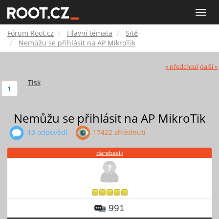
Fórum
Toggle
naviga
Root.cz
Fórum Root.cz
Hlavní témata
Sítě
Nemůžu se přihlásit na AP MikroTik
« předchozí
další »
Tisk
1
Nemůžu se přihlásit na AP MikroTik
13 odpovědí
17422 zhlédnutí
darebacik
991