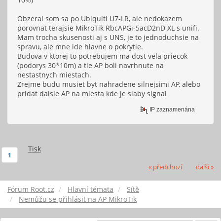
/ip route
add distance=1 gateway=192.168.150.1
Obzeral som sa po Ubiquiti U7-LR, ale nedokazem
/system identity
porovnat terajsie MikroTik RbcAPGi-5acD2nD XL s unifi.
set name=ap_1_xx
Mam trocha skusenosti aj s UNS, je to jednoduchsie na
spravu, ale mne ide hlavne o pokrytie.
Budova v ktorej to potrebujem ma dost vela priecok
(podorys 30*10m) a tie AP boli navrhnute na
nestastnych miestach.
Zrejme budu musiet byt nahradene silnejsimi AP, alebo
pridat dalsie AP na miesta kde je slaby signal
IP zaznamenána
Tisk
1
« předchozí
další »
Fórum Root.cz
Hlavní témata
Sítě
Nemůžu se přihlásit na AP MikroTik