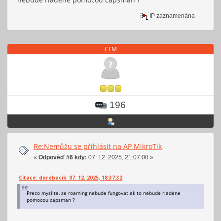
add address=192.168.150.6/24 interface=bridge-LAN network=192.168.
/ip route
IP zaznamenána
add distance=1 gateway=192.168.150.1
/system identity
set name=ap_2_xx
CFM
196
Re:Nemůžu se přihlásit na AP MikroTik
«
Odpověď #6 kdy:
07. 12. 2025, 21:07:00 »
Citace: darebacik 07. 12. 2025, 18:37:32
Preco myslite, ze roaming nebude fungovat ak to nebude riadene
pomocou capsman ?