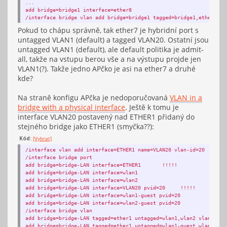
...
add address=1.sk.pool.ntp.org
add bridge=bridge1 interface=ether8
/system routerboard settings
/interface bridge vlan add bridge=bridge1 tagged=bridge1,ether7 vl
set enter-setup-on=delete-key
/tool bandwidth-server
Pokud to chápu správně, tak ether7 je hybridní port s
set enabled=no
untagged VLAN1 (default) a tagged VLAN20. Ostatní jsou
/tool mac-server
untagged VLAN1 (default), ale default politika je admit-
set allowed-interface-list=LAN
/tool mac-server mac-winbox
all, takže na vstupu berou vše a na výstupu projde jen
set allowed-interface-list=LAN
VLAN1(?). Takže jedno APčko je asi na ether7 a druhé
kde?
Na straně konfigu APčka je nedoporučovaná
VLAN in a
bridge with a physical interface
. Ještě k tomu je
interface VLAN20 postavený nad ETHER1 přidaný do
stejného bridge jako ETHER1 (smyčka??):
Kód:
[Vybrat]
/interface vlan add interface=ETHER1 name=VLAN20 vlan-id=20 !
/interface bridge port
add bridge=bridge-LAN interface=ETHER1 !!!!!
add bridge=bridge-LAN interface=wlan1
add bridge=bridge-LAN interface=wlan2
add bridge=bridge-LAN interface=VLAN20 pvid=20 !!!!!
add bridge=bridge-LAN interface=wlan1-guest pvid=20
add bridge=bridge-LAN interface=wlan2-guest pvid=20
/interface bridge vlan
add bridge=bridge-LAN tagged=ether1 untagged=wlan1,wlan2 vlan-ids=
add bridge=bridge-LAN tagged=ether1 untagged=wlan1-guest,wlan2-gue