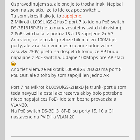
Ospravedlnujem sa, ale ono je to trocha inak. Nepisal
som na zaciatku, ze to ide cez poe switch ...
Tu som skreslil ako je to
zapojene
.
Z Mikrotik L009UiGS-2HaxD port 7 to ide na PoE switch
DS-3E1318P-EI (je to manazovatelny switch hikvision).
Z PoE switcha su z portov 15 a 16 zapojene 2x AP
Ano viem, ze je to zle, pretoze hik ma len 100Mbps
porty, ale v racku neni miesto a ani ziadne volne
zasuvky 230V, preto sa dospelo k tomu, ze AP budu
napajane z PoE switcha. Udajne 100Mbps pre AP staci
Ano tiez viem, ze Mikrotik L009UiGS-2HaxD ma port 8
PoE Out, ale z toho by som zapojil len jedno AP.
Port 7 na Mikrotik L009UiGS-2HaxD je trunk (port 8 som
teda nevyuzil a ostal ako rezerva ak by bolo potrebne
nieco napajat cez PoE), ide tam bezna prevadzka a
VLAN20.
Na PoE switch DS-3E1318P-EI su porty 15, 16 a G1
nastavene na PVID1 a VLAN 20.