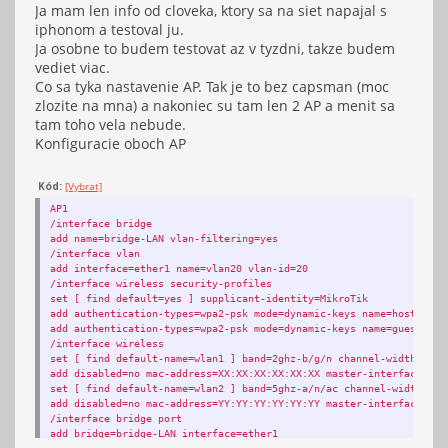
Ja mam len info od cloveka, ktory sa na siet napajal s
iphonom a testoval ju.
Ja osobne to budem testovat az v tyzdni, takze budem
vediet viac.
Co sa tyka nastavenie AP. Tak je to bez capsman (moc
zlozite na mna) a nakoniec su tam len 2 AP a menit sa
tam toho vela nebude.
Konfiguracie oboch AP
Kód:
[Vybrat]
AP1
/interface bridge
add name=bridge-LAN vlan-filtering=yes
/interface vlan
add interface=ether1 name=vlan20 vlan-id=20
/interface wireless security-profiles
set [ find default=yes ] supplicant-identity=MikroTik
add authentication-types=wpa2-psk mode=dynamic-keys name=host-secu
add authentication-types=wpa2-psk mode=dynamic-keys name=guest-sec
/interface wireless
set [ find default-name=wlan1 ] band=2ghz-b/g/n channel-width=20/4
add disabled=no mac-address=XX:XX:XX:XX:XX:XX master-interface=wla
set [ find default-name=wlan2 ] band=5ghz-a/n/ac channel-width=20/
add disabled=no mac-address=YY:YY:YY:YY:YY:YY master-interface=wla
/interface bridge port
add bridge=bridge-LAN interface=ether1