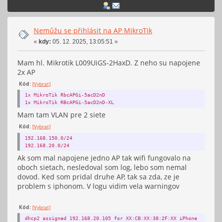
Nemůžu se přihlásit na AP MikroTik
«
kdy:
05. 12. 2025, 13:05:51 »
Mam hl. Mikrotik L009UiGS-2HaxD. Z neho su napojene
2x AP
Kód:
[Vybrat]
1x MikroTik RbcAPGi-5acD2nD
1x MikroTik RBcAPGi-5acD2nD-XL
Mam tam VLAN pre 2 siete
Kód:
[Vybrat]
192.168.150.0/24
192.168.20.0/24
Ak som mal napojene jedno AP tak wifi fungovalo na
oboch sietach, nesledoval som log, lebo som nemal
dovod. Ked som pridal druhe AP, tak sa zda, ze je
problem s iphonom. V logu vidim vela warningov
Kód:
[Vybrat]
dhcp2 assigned 192.168.20.105 for XX:CB:XX:38:2F:XX iPhone