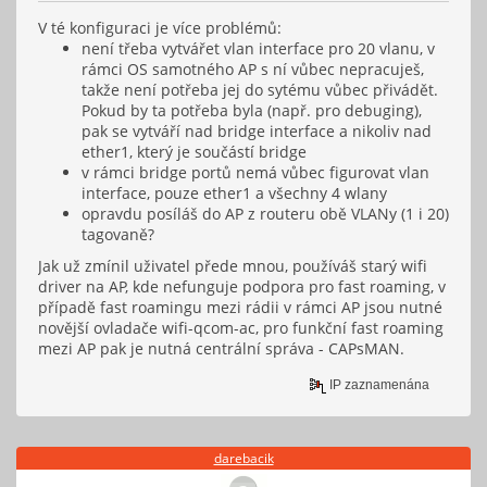
V té konfiguraci je více problémů:
není třeba vytvářet vlan interface pro 20 vlanu, v
rámci OS samotného AP s ní vůbec nepracuješ,
takže není potřeba jej do sytému vůbec přivádět.
Pokud by ta potřeba byla (např. pro debuging),
pak se vytváří nad bridge interface a nikoliv nad
ether1, který je součástí bridge
v rámci bridge portů nemá vůbec figurovat vlan
interface, pouze ether1 a všechny 4 wlany
opravdu posíláš do AP z routeru obě VLANy (1 i 20)
tagovaně?
Jak už zmínil uživatel přede mnou, používáš starý wifi
driver na AP, kde nefunguje podpora pro fast roaming, v
případě fast roamingu mezi rádii v rámci AP jsou nutné
novější ovladače wifi-qcom-ac, pro funkční fast roaming
mezi AP pak je nutná centrální správa - CAPsMAN.
IP zaznamenána
darebacik