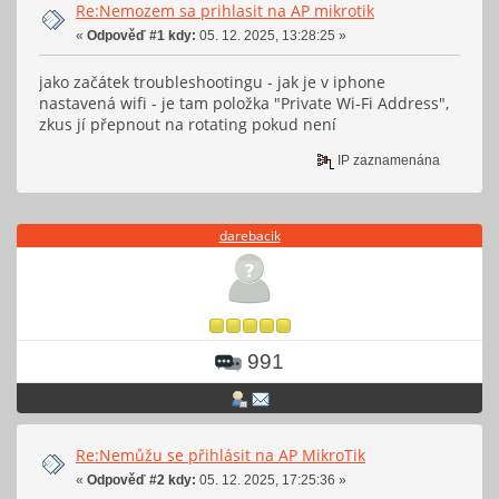
Re:Nemozem sa prihlasit na AP mikrotik
«
Odpověď #1 kdy:
05. 12. 2025, 13:28:25 »
jako začátek troubleshootingu - jak je v iphone
nastavená wifi - je tam položka "Private Wi-Fi Address",
zkus jí přepnout na rotating pokud není
IP zaznamenána
darebacik
991
Re:Nemůžu se přihlásit na AP MikroTik
«
Odpověď #2 kdy:
05. 12. 2025, 17:25:36 »