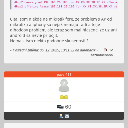
dhcp2 deassigned 192.168.20.105 for XX:CB:XX:38:2F:XX iPhone
dhcp2 offering lease 192.168.20.105 for XX:CB:XX:38:2F:XX without 
Cital som niekde na mikrotik fore, ze problem s AP od
mikrotiku a iphony sa nejak nemaju radi a to je
dlhodoby problem, ale teraz som mal hlasene, ze uz ani
android sa nevie pripojit.
Nema s tym niekto podobne skusenosti ?
«
Poslední změna: 05. 12. 2025, 13:11:32 od darebacik
»
IP
zaznamenána
pavel411
60