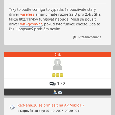
Taky to podle configu to vypadá, že používáte starý
driver
wireless
a navíc máte různé SSID pro 2.4/5GHz,
takže 802.11r/k/v fungovat nebude. Musí se použít
driver
wifi-qcom-ac
, pokud tyto funkce chcete. Zda to
řeší i popsaný problém nevím.
IP zaznamenána
5nik
172
Re:Nemůžu se přihlásit na AP MikroTik
«
Odpověď #8 kdy:
07. 12. 2025, 23:39:29 »