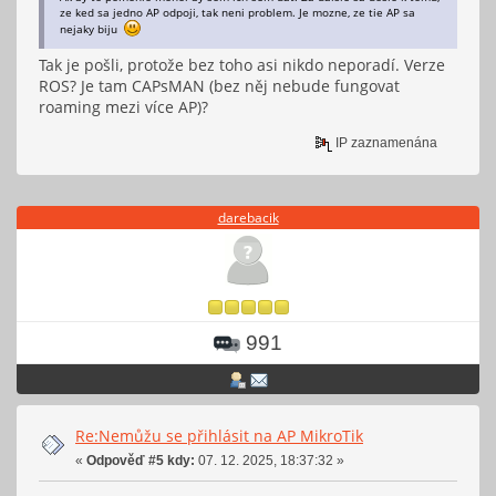
ze ked sa jedno AP odpoji, tak neni problem. Je mozne, ze tie AP sa
nejaky biju
Tak je pošli, protože bez toho asi nikdo neporadí. Verze
ROS? Je tam CAPsMAN (bez něj nebude fungovat
roaming mezi více AP)?
IP zaznamenána
darebacik
991
Re:Nemůžu se přihlásit na AP MikroTik
«
Odpověď #5 kdy:
07. 12. 2025, 18:37:32 »