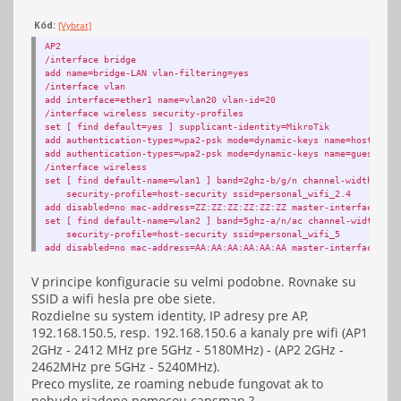
add bridge=bridge-LAN interface=wlan1
add bridge=bridge-LAN interface=wlan2
Kód:
[Vybrat]
add bridge=bridge-LAN interface=vlan20 pvid=20
add bridge=bridge-LAN interface=wlan1-guest pvid=20
AP2
add bridge=bridge-LAN interface=wlan2-guest pvid=20
/interface bridge
/interface bridge vlan
add name=bridge-LAN vlan-filtering=yes
add bridge=bridge-LAN tagged=ether1 untagged=wlan1,wlan2 vlan-ids=
/interface vlan
add bridge=bridge-LAN tagged=ether1 untagged=wlan1-guest,wlan2-gue
add interface=ether1 name=vlan20 vlan-id=20
/ip address
/interface wireless security-profiles
add address=192.168.150.5/24 interface=bridge-LAN network=192.168.
set [ find default=yes ] supplicant-identity=MikroTik
/ip route
add authentication-types=wpa2-psk mode=dynamic-keys name=host-secu
add distance=1 gateway=192.168.150.1
add authentication-types=wpa2-psk mode=dynamic-keys name=guest-sec
/system identity
/interface wireless
set name=ap_1_xx
set [ find default-name=wlan1 ] band=2ghz-b/g/n channel-width=20/4
security-profile=host-security ssid=personal_wifi_2.4
add disabled=no mac-address=ZZ:ZZ:ZZ:ZZ:ZZ:ZZ master-interface=wla
set [ find default-name=wlan2 ] band=5ghz-a/n/ac channel-width=20/
security-profile=host-security ssid=personal_wifi_5
add disabled=no mac-address=AA:AA:AA:AA:AA:AA master-interface=wla
/interface bridge port
add bridge=bridge-LAN interface=ether1
V principe konfiguracie su velmi podobne. Rovnake su
add bridge=bridge-LAN interface=wlan1
SSID a wifi hesla pre obe siete.
add bridge=bridge-LAN interface=wlan2
Rozdielne su system identity, IP adresy pre AP,
add bridge=bridge-LAN interface=vlan20 pvid=20
add bridge=bridge-LAN interface=wlan1-guest pvid=20
192.168.150.5, resp. 192.168.150.6 a kanaly pre wifi (AP1
add bridge=bridge-LAN interface=wlan2-guest pvid=20
2GHz - 2412 MHz pre 5GHz - 5180MHz) - (AP2 2GHz -
/interface bridge vlan
2462MHz pre 5GHz - 5240MHz).
add bridge=bridge-LAN tagged=ether1 untagged=wlan1,wlan2 vlan-ids=
Preco myslite, ze roaming nebude fungovat ak to
add bridge=bridge-LAN tagged=ether1 untagged=wlan1-guest,wlan2-gue
/ip address
nebude riadene pomocou capsman ?