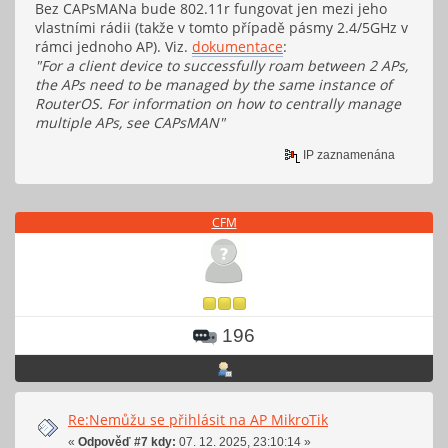
Bez CAPsMANa bude 802.11r fungovat jen mezi jeho
vlastními rádii (takže v tomto případě pásmy 2.4/5GHz v
rámci jednoho AP). Viz.
dokumentace
:
"For a client device to successfully roam between 2 APs,
the APs need to be managed by the same instance of
RouterOS. For information on how to centrally manage
multiple APs, see CAPsMAN"
IP zaznamenána
CFM
196
Re:Nemůžu se přihlásit na AP MikroTik
«
Odpověď #7 kdy:
07. 12. 2025, 23:10:14 »