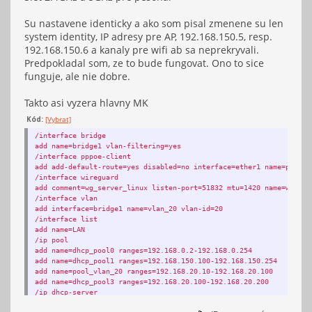
Su nastavene identicky a ako som pisal zmenene su len
system identity, IP adresy pre AP, 192.168.150.5, resp.
192.168.150.6 a kanaly pre wifi ab sa neprekryvali.
Predpokladal som, ze to bude fungovat. Ono to sice
funguje, ale nie dobre.
Takto asi vyzera hlavny MK
Kód:
[Vybrat]
/interface bridge
add name=bridge1 vlan-filtering=yes
/interface pppoe-client
add add-default-route=yes disabled=no interface=ether1 name=pppoe-
/interface wireguard
add comment=wg_server_linux listen-port=51832 mtu=1420 name=wiregu
/interface vlan
add interface=bridge1 name=vlan_20 vlan-id=20
/interface list
add name=LAN
/ip pool
add name=dhcp_pool0 ranges=192.168.0.2-192.168.0.254
add name=dhcp_pool1 ranges=192.168.150.100-192.168.150.254
add name=pool_vlan_20 ranges=192.168.20.10-192.168.20.100
add name=dhcp_pool3 ranges=192.168.20.100-192.168.20.200
/ip dhcp-server
add address-pool=dhcp_pool1 interface=bridge1 name=dhcp1