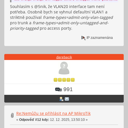
Souhlasím s @5nik, že VLAN20 interface tam není
potřeba. Osobně bych se vyhnul defaultní VLAN1 a
striktně používal
frame-types=admit-only-vlan-tagged
pro trunk a
frame-types=admit-only-untagged-and-
priority-tagged
pro access porty.
IP zaznamenána
darebacik
991
Re:Nemůžu se přihlásit na AP MikroTik
«
Odpověď #12 kdy:
12. 12. 2025, 13:50:10 »