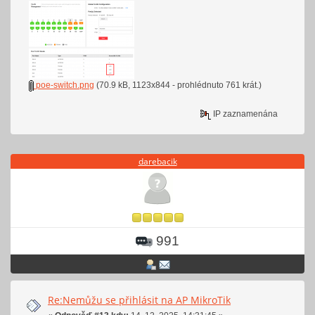
poe-switch.png
(70.9 kB, 1123x844 - prohlédnuto 761 krát.)
IP zaznamenána
darebacik
991
Re:Nemůžu se přihlásit na AP MikroTik