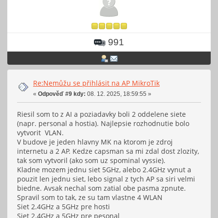
991
Re:Nemůžu se přihlásit na AP MikroTik
«
Odpověď #9 kdy:
08. 12. 2025, 18:59:55 »
Riesil som to z AI a poziadavky boli 2 oddelene siete
(napr. personal a hostia). Najlepsie rozhodnutie bolo
vytvorit VLAN.
V budove je jeden hlavny MK na ktorom je zdroj
internetu a 2 AP. Kedze capsman sa mi zdal dost zlozity,
tak som vytvoril (ako som uz spominal vyssie).
Kladne mozem jednu siet 5GHz, alebo 2.4GHz vynut a
pouzit len jednu siet, lebo signal z tych AP sa siri velmi
biedne. Avsak nechal som zatial obe pasma zpnute.
Spravil som to tak, ze su tam vlastne 4 WLAN
Siet 2.4GHz a 5GHz pre hosti
Siet 2.4GHz a 5GHz pre pesonal