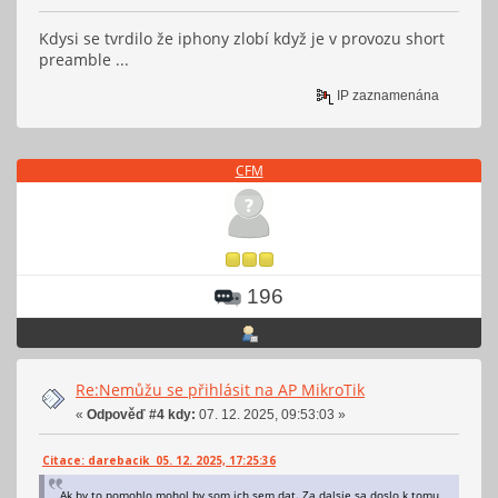
Kdysi se tvrdilo že iphony zlobí když je v provozu short
preamble ...
IP zaznamenána
CFM
196
Re:Nemůžu se přihlásit na AP MikroTik
«
Odpověď #4 kdy:
07. 12. 2025, 09:53:03 »
Citace: darebacik 05. 12. 2025, 17:25:36
Ak by to pomohlo mohol by som ich sem dat. Za dalsie sa doslo k tomu,