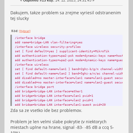
«
Odpověď #13 kdy:
14. 12. 2025, 14:31:45 »
Dakujem, takze problem sa zrejme vyriesil odstranenim
tej slucky
Kód:
[Vybrat]
/interface bridge
add name=bridge-LAN vlan-filtering=yes
/interface wireless security-profiles
set [ find default=yes ] supplicant-identity=MikroTik
add authentication-types=wpa2-psk mode=dynamic-keys name=host-secu
add authentication-types=wpa2-psk mode=dynamic-keys name=guest-sec
/interface wireless
set [ find default-name=wlan1 ] band=2ghz-b/g/n channel-width=20/4
set [ find default-name=wlan2 ] band=5ghz-a/n/ac channel-width=20/
add disabled=no master-interface=wlan1 name=wlan1-guest security-p
add disabled=no master-interface=wlan2 name=wlan2-guest security-p
/interface bridge port
add bridge=bridge-LAN interface=ether1
add bridge=bridge-LAN interface=wlan1 pvid=1
add bridge=bridge-LAN interface=wlan2 pvid=1
add bridge=bridge-LAN interface=wlan1-guest pvid=20
Zda sa ze vsetko ide bez problemov.
add bridge=bridge-LAN interface=wlan2-guest pvid=20
/interface bridge vlan
add bridge=bridge-LAN untagged=ether1,wlan1,wlan2 vlan-ids=1
Problem je len velmi slabe pokrytie (v niektorych
add bridge=bridge-LAN tagged=ether1 untagged=wlan1-guest,wlan2-gue
miestach uplne na hrane, signal -83- -85 dB a ccq 5-
/ip address
add address=192.168.150.5/24 interface=bridge-LAN network=192.168.
10%)