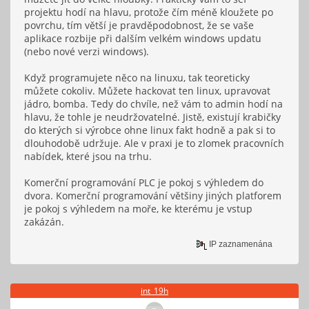
projektu hodí na hlavu, protože čím méně kloužete po
povrchu, tím větší je pravděpodobnost, že se vaše
aplikace rozbije při dalším velkém windows updatu
(nebo nové verzi windows).
Když programujete něco na linuxu, tak teoreticky
můžete cokoliv. Můžete hackovat ten linux, upravovat
jádro, bomba. Tedy do chvíle, než vám to admin hodí na
hlavu, že tohle je neudržovatelné. Jistě, existují krabičky
do kterých si výrobce ohne linux fakt hodně a pak si to
dlouhodobě udržuje. Ale v praxi je to zlomek pracovních
nabídek, které jsou na trhu.
Komerční programování PLC je pokoj s výhledem do
dvora. Komerční programování většiny jiných platforem
je pokoj s výhledem na moře, ke kterému je vstup
zakázán.
IP zaznamenána
int_19h