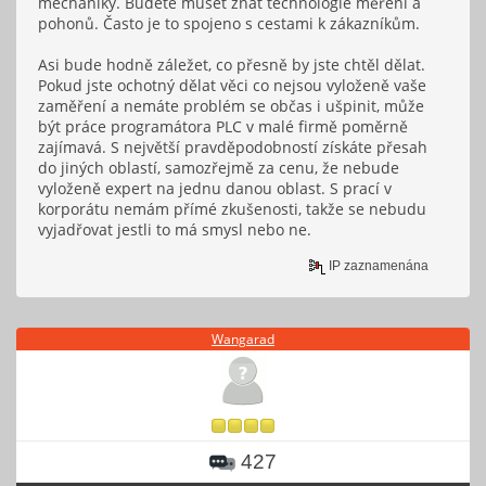
mechaniky. Budete muset znát technologie měření a
pohonů. Často je to spojeno s cestami k zákazníkům.
Asi bude hodně záležet, co přesně by jste chtěl dělat.
Pokud jste ochotný dělat věci co nejsou vyloženě vaše
zaměření a nemáte problém se občas i ušpinit, může
být práce programátora PLC v malé firmě poměrně
zajímavá. S největší pravděpodobností získáte přesah
do jiných oblastí, samozřejmě za cenu, že nebude
vyloženě expert na jednu danou oblast. S prací v
korporátu nemám přímé zkušenosti, takže se nebudu
vyjadřovat jestli to má smysl nebo ne.
IP zaznamenána
Wangarad
427