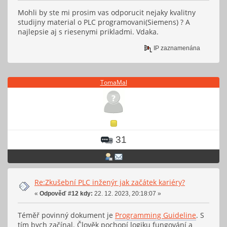
Mohli by ste mi prosim vas odporucit nejaky kvalitny
studijny material o PLC programovani(Siemens) ? A
najlepsie aj s riesenymi prikladmi. Vdaka.
IP zaznamenána
TomaMal
31
Re:Zkušební PLC inženýr jak začátek kariéry?
«
Odpověď #12 kdy:
22. 12. 2023, 20:18:07 »
Téměř povinný dokument je
Programming Guideline
. S
tím bych začínal. Člověk pochopí logiku fungování a