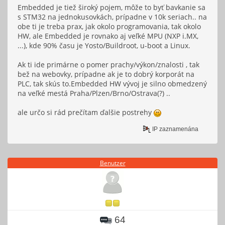
Embedded je tiež široký pojem, môže to byť bavkanie sa
s STM32 na jednokusovkách, prípadne v 10k seriach.. na
obe ti je treba prax, jak okolo programovania, tak okolo
HW, ale Embedded je rovnako aj veľké MPU (NXP i.MX,
...), kde 90% času je Yosto/Buildroot, u-boot a Linux.
Ak ti ide primárne o pomer prachy/výkon/znalosti , tak
bež na webovky, prípadne ak je to dobrý korporát na
PLC, tak skús to.Embedded HW vývoj je silno obmedzený
na veľké mestá Praha/Plzen/Brno/Ostrava(?) ..
ale určo si rád prečítam ďalšie postrehy
IP zaznamenána
Benutzer
64