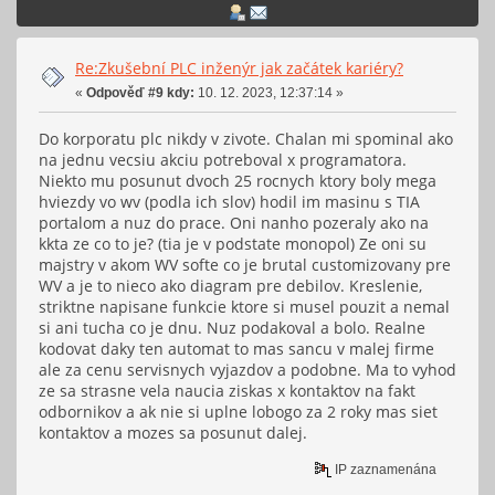
Re:Zkušební PLC inženýr jak začátek kariéry?
«
Odpověď #9 kdy:
10. 12. 2023, 12:37:14 »
Do korporatu plc nikdy v zivote. Chalan mi spominal ako
na jednu vecsiu akciu potreboval x programatora.
Niekto mu posunut dvoch 25 rocnych ktory boly mega
hviezdy vo wv (podla ich slov) hodil im masinu s TIA
portalom a nuz do prace. Oni nanho pozeraly ako na
kkta ze co to je? (tia je v podstate monopol) Ze oni su
majstry v akom WV softe co je brutal customizovany pre
WV a je to nieco ako diagram pre debilov. Kreslenie,
striktne napisane funkcie ktore si musel pouzit a nemal
si ani tucha co je dnu. Nuz podakoval a bolo. Realne
kodovat daky ten automat to mas sancu v malej firme
ale za cenu servisnych vyjazdov a podobne. Ma to vyhod
ze sa strasne vela naucia ziskas x kontaktov na fakt
odbornikov a ak nie si uplne lobogo za 2 roky mas siet
kontaktov a mozes sa posunut dalej.
IP zaznamenána