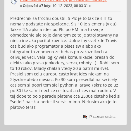
«
Odpověď #7 kdy:
10. 12. 2023, 08:03:31 »
Predrecnik sa trochu opustil. S Plc je to tak ze s IT to
nema v podstate nic spolocne. 9 s 10 je siemens (v eu).
Takze TIA apka a ides od Plc po HMI ma to svoje
obmedzenie ale to je dane tym ze to je stroj stavany na
nieco ine ako pocitat rovnice. Uplne iny svet kde Travis
cas bud ako programator a pises sw alebo ako
integrator to znamena ze behas po zakaznikoch a
ozivujes veci. Vela logiky vela komunikacie, presah do
elektra ako prasa (enkodery, serva, roboty...) . Robil som
to 10 rokov. Mlady chalan vtedy 20 a patril mi svet.
Presiel som celu europu casto krat ides niekam na
2tyzdne alebo mesiac. Po 30 som presedlal na sw (cely
cas som si popri tom siel python a laravel) skrz to ze uz
po 30 tke sa mi nechce cestovat a chces mat rodinu. V
tej dobe to bolo parade platene cca 2500e cisteho ked si
"sedel" na sk a neriesil servis mimo. Netusim ako je to
platovo teraz
IP zaznamenána