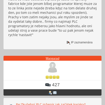
fabrice kde jste jenom blbej programator kterej muze za
to ze linka jeste nejede (treba kdyz na tom delate druhej
den, po tom co meli mechanici pul roku spozdeni).
Prachy v tom zatim nejaky jsou, ale myslim ze jinde se
da vydelat taky dobre.. firmy co najimaji PLC
programatory je neberou jako hlavni hodnotu, ale oni
udelaji stroj a vase prace bude “to uz pak jenom nejak
rychle ‘nastavit’”
IP zaznamenána
Wangarad
427
Re:Zkušební PLC inženýr jak začátek kariéry?