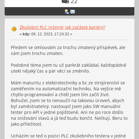
22
Zkušební PLC inženýr jak začátek kariéry?
«
kdy:
06. 12. 2023, 17:24:32 »
Předem se omlouvám za trochu zmatený příspěvek, ale
sám jsem trochu zmaten.
Podobné téma jsem tu už parkrát zakládal, každopádně
utekl nějaký čas a pár věcí se změnílo.
Mám maturitu z elektrotechniky a bc ze strojírenství se
zaměřením na automatizační techniku. Na vejšce mě
chytlo programování a chtěl jsem tím začít živit.
Bohužel, jsem se to nenaučil na takovou úroveň, abych
byl zaměstnatelný. nastoupil jsem jako SW manuální
tester pro API v jedné pojišťovně. Ani ne po roce došlo
na snižování stavů a já teď budu končit. Nelituji. Beru to
jako příležitost.
Ucházím se teď o pozici PLC zkušebního testera v jedné