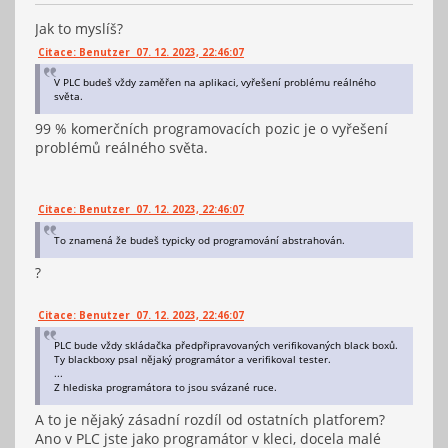
Jak to myslíš?
Citace: Benutzer 07. 12. 2023, 22:46:07
V PLC budeš vždy zaměřen na aplikaci, vyřešení problému reálného
světa.
99 % komerčních programovacích pozic je o vyřešení
problémů reálného světa.
Citace: Benutzer 07. 12. 2023, 22:46:07
To znamená že budeš typicky od programování abstrahován.
?
Citace: Benutzer 07. 12. 2023, 22:46:07
PLC bude vždy skládačka předpřipravovaných verifikovaných black boxů.
Ty blackboxy psal nějaký programátor a verifikoval tester.
...
Z hlediska programátora to jsou svázané ruce.
A to je nějaký zásadní rozdíl od ostatních platforem?
Ano v PLC jste jako programátor v kleci, docela malé