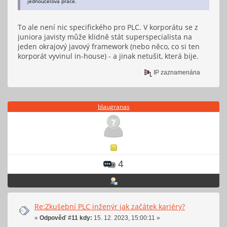
jednoúčelová práce.
To ale není nic specifického pro PLC. V korporátu se z
juniora javisty může klidně stát superspecialista na
jeden okrajový javový framework (nebo něco, co si ten
korporát vyvinul in-house) - a jinak netušit, která bije.
IP zaznamenána
blaugranas
4
Re:Zkušební PLC inženýr jak začátek kariéry?
«
Odpověď #11 kdy:
15. 12. 2023, 15:00:11 »