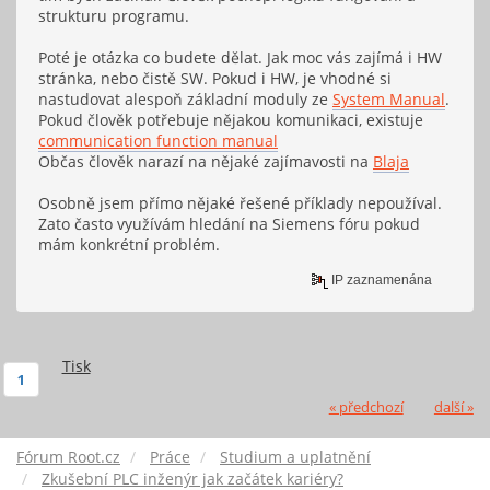
strukturu programu.
Poté je otázka co budete dělat. Jak moc vás zajímá i HW
stránka, nebo čistě SW. Pokud i HW, je vhodné si
nastudovat alespoň základní moduly ze
System Manual
.
Pokud člověk potřebuje nějakou komunikaci, existuje
communication function manual
Občas člověk narazí na nějaké zajímavosti na
Blaja
Osobně jsem přímo nějaké řešené příklady nepoužíval.
Zato často využívám hledání na Siemens fóru pokud
mám konkrétní problém.
IP zaznamenána
Tisk
1
« předchozí
další »
Fórum Root.cz
Práce
Studium a uplatnění
Zkušební PLC inženýr jak začátek kariéry?