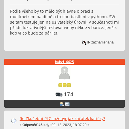
Podle všeho by to mělo být hlavně o práci s
mulitmetrem na dílně a trochu bastlení v pythonu. SW
se tam testuje jen na uživatelský úrovni. V současnoti mi
přijde lukrativnější testovat weby někde v bance. Jenže,
kdo ví co bude za pár let.
IP zaznamenána
hahel16625
174
Re:Zkušební PLC inženýr jak začátek kariéry?
«
Odpověď #5 kdy:
09. 12. 2023, 18:07:29 »