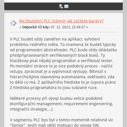
Re:Zkušební PLC inženýr jak začátek kariéry?
«
Odpověď #3 kdy:
07. 12. 2023, 22:46:07 »
V PLC budeš vždy zaměřen na aplikaci, vyřešení
problému reálného světa. To znamená že budeš typicky
od programování abstrahován. PLC bude vždy skládačka
předpřipravovaných verifikovaných black boxů. Ty
blackboxy psal nějaký programátor a verifikoval tester.
Po mentální stránce to je sice podobný proces - načíst
vstupy, zpracovat je a vyplivnout výstupy. Blbnutí s
hierarchickýma stavovýma automatama, ověřování, zda
to dělá co má. Z aplikačního hlediska to je úspora práce.
Z hlediska programátora to jsou svázané ruce.
Některé procesy při vývoji budou velice podobné
(Konfigurační management, requirement engeniering,
integrační strategie,...).
V segmentu PLC bys byl v tomto momentě relativně víc
"Senior". Jestli máš větší motivaci do vývoje SW,