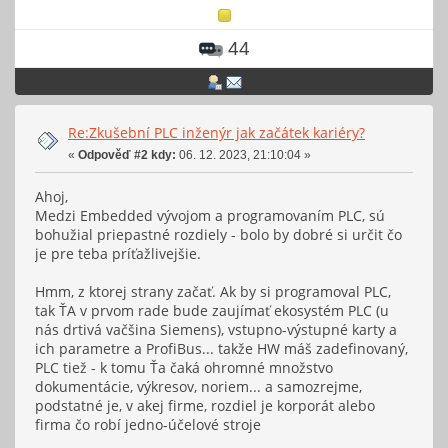
44
Re:Zkušební PLC inženýr jak začátek kariéry?
«
Odpověď #2 kdy:
06. 12. 2023, 21:10:04 »
Ahoj,
Medzi Embedded vývojom a programovaním PLC, sú
bohužial priepastné rozdiely - bolo by dobré si určit čo
je pre teba príťažlivejšie.
Hmm, z ktorej strany začať. Ak by si programoval PLC,
tak ŤA v prvom rade bude zaujímať ekosystém PLC (u
nás drtivá vačšina Siemens), vstupno-výstupné karty a
ich parametre a ProfiBus... takže HW máš zadefinovaný,
PLC tiež - k tomu Ťa čaká ohromné množstvo
dokumentácie, výkresov, noriem... a samozrejme,
podstatné je, v akej firme, rozdiel je korporát alebo
firma čo robí jedno-účelové stroje