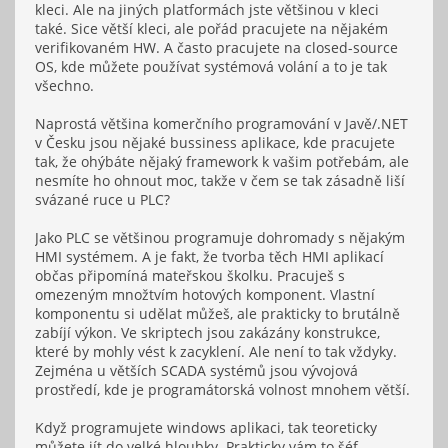
kleci. Ale na jiných platformách jste většinou v kleci
také. Sice větší kleci, ale pořád pracujete na nějakém
verifikovaném HW. A často pracujete na closed-source
OS, kde můžete používat systémová volání a to je tak
všechno.
Naprostá většina komerčního programování v Javě/.NET
v Česku jsou nějaké bussiness aplikace, kde pracujete
tak, že ohýbáte nějaký framework k vašim potřebám, ale
nesmíte ho ohnout moc, takže v čem se tak zásadně liší
svázané ruce u PLC?
Jako PLC se většinou programuje dohromady s nějakým
HMI systémem. A je fakt, že tvorba těch HMI aplikací
občas připomíná mateřskou školku. Pracuješ s
omezeným množtvím hotových komponent. Vlastní
komponentu si udělat můžeš, ale prakticky to brutálně
zabíjí výkon. Ve skriptech jsou zakázány konstrukce,
které by mohly vést k zacyklení. Ale není to tak vždyky.
Zejména u větších SCADA systémů jsou vývojová
prostředí, kde je programátorská volnost mnohem větší.
Když programujete windows aplikaci, tak teoreticky
můžete jít do velké hloubky. Prakticky vám to šéf