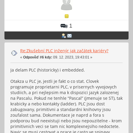
1
Re:Zkušební PLC inženýr jak začátek kariéry?
«
Odpověď #6 kdy:
09. 12. 2023, 19:43:01 »
Ja delam PLC (historicky) i embedded.
Otakza u PLC je, jestli je fakt o co stat. Clovek
programuje proprietarni PLC, v prisernych vyvojovych
studiich, a pri nejlepsim ma k dispozici jazyk zalozenej
na Pascalu. Pokud ne tenhle “Pascal” (jmenuje se ST), tak
krabicky a nebo kontakty (ladder). PLC jsou dost
zabugovany, primitivni a standardni knihovny jsou
zoufalost sama. Dokumentace je naprd a fora s
podporou bud neexistuji nebo jsou nepouzitelne - krom
primitivnich veci se tam nic komplexnejsiho nedoctete.
Navic se musi cestovat a prace je casto ve spinavy