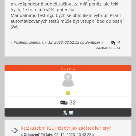
pravděpodobně budeš začínat za míň peněz, ale řekl
bych, že to to má větší potenciál.
Manuálnímu testingu bych se obloukem vyhnul. Psaní
automatizovaných testů může být vstupní bod do psaní
SW.
«
Poslední změna: 07. 12. 2023, 22:52:12 od Bentuzer
»
IP
zaznamenána
Stilgar...
22
Re:Zkušební PLC inženýr jak začátek kariéry?
«
Odpověď #4 kdy:
08. 12. 2023, 13:43:23 »