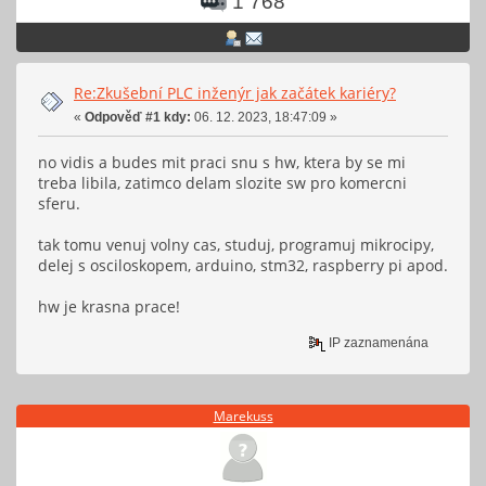
1 768
Re:Zkušební PLC inženýr jak začátek kariéry?
«
Odpověď #1 kdy:
06. 12. 2023, 18:47:09 »
no vidis a budes mit praci snu s hw, ktera by se mi
treba libila, zatimco delam slozite sw pro komercni
sferu.
tak tomu venuj volny cas, studuj, programuj mikrocipy,
delej s osciloskopem, arduino, stm32, raspberry pi apod.
hw je krasna prace!
IP zaznamenána
Marekuss