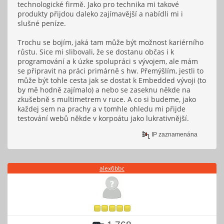
technologické firmě. Jako pro technika mi takové
produkty přijdou daleko zajímavější a nabídli mi i
slušné peníze.
Trochu se bojím, jaká tam může být možnost kariérního
růstu. Sice mi slibovali, že se dostanu občas i k
programování a k úzke spolupráci s vývojem, ale mám
se připravit na práci primárně s hw. Přemýšlím, jestli to
může být tohle cesta jak se dostat k Embedded vývoji (to
by mě hodně zajímalo) a nebo se zaseknu někde na
zkušebně s multimetrem v ruce. A co si budeme, jako
každej sem na prachy a v tomhle ohledu mi přijde
testování webů někde v korpoátu jako lukrativnější.
IP zaznamenána
alex6bbc