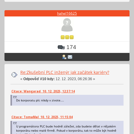
hahel16625
174
Re:Zkušební PLC inženýr jak začátek kariéry?
«
Odpověď #10 kdy:
12. 12. 2023, 06:26:36 »
Citace: Wangarad 10. 12. 2023, 12:37:14
Do korporatu plc nikdy v zivote....
Citace: TomaMal 10. 12. 2023, 11:15:04
U programátora PLC bude hodně záležet, zda budete dělat v nějakém
korporátu nebo malé firmě. Pokud v korporátu, tak to může být hodně