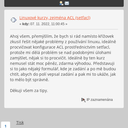
Linuxové kurzy, zejména ACL (setfacl)
«
kdy:
07. 11. 2022, 11:00:45 »
Ahoj všem, přemýšlím, že bych si rád namísto křížovek
zkusil řešit nějaké problémy z používání linuxu, ideálně
procvičovat konfigurace ACL prostřednictvím setfacl,
protože mi dělá problém se nad podobnými úlohami
zamýšlet, nějak si to procvičit. Ideálně by ten kurz
nemusel stát moc pěněz, zdarma výhodou. Představuji
si to jako nějaký formulář, kde je zadání a po mě budou
chtít, abych do polí vepsal zadání a pak mi to ukáže, jak
to mělo být správně.
Děkuji všem za tipy.
IP zaznamenána
Tisk
1