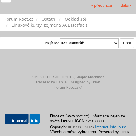
« předchozí
další »
Fórum Root.cz
Ostatní
Odkladiště
Linuxové kurzy, zejména ACL (setfacl)
Přejít na:
SMF 2.0.11
|
SMF © 2015
,
Simple Machines
Reseller by
Daniiel
. Designed by
Brian
Fórum Root.cz ©
Root.cz
(www.root.cz), informace nejen ze
světa Linuxu. ISSN 1212-8309
Copyright © 1998 – 2026
Internet Info, s.r.o.
Všechna práva vyhrazena. Powered by Linux.