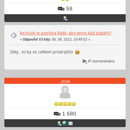
58
Re:Kolik je potřeba RAM, aby tento kód doběhl?
«
Odpověď #3 kdy:
06. 08. 2022, 19:49:52 »
Díky.. to by se celkem prodražilo
IP zaznamenána
_Jenda
1 680