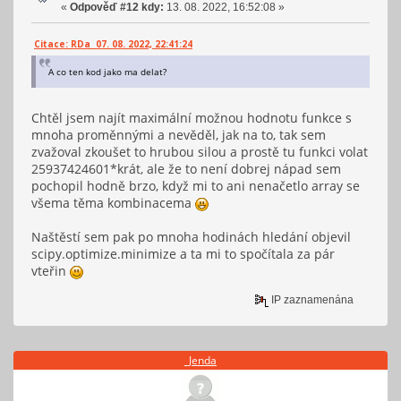
«
Odpověď #12 kdy:
13. 08. 2022, 16:52:08 »
Citace: RDa 07. 08. 2022, 22:41:24
A co ten kod jako ma delat?
Chtěl jsem najít maximální možnou hodnotu funkce s
mnoha proměnnými a nevěděl, jak na to, tak sem
zvažoval zkoušet to hrubou silou a prostě tu funkci volat
25937424601*krát, ale že to není dobrej nápad sem
pochopil hodně brzo, když mi to ani nenačetlo array se
všema těma kombinacema
Naštěstí sem pak po mnoha hodinách hledání objevil
scipy.optimize.minimize a ta mi to spočítala za pár
vteřin
IP zaznamenána
_Jenda