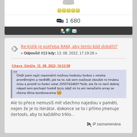
1 680
Re:Kolik je potřeba RAM, aby tento kód doběhl?
«
Odpověď #13 kdy:
13. 08. 2022, 17:19:28 »
Citace: GloGlo 13. 08. 2022, 16:52:08
Chtěl jsem najít maximální možnou hodnotu funkce s mnoha
proměnnými a nevěděl, jak na to, tak sem zvažoval zkoušet to hrubou
silou a prostě tu funkci volat 25937424601*krát, ale že to není dobrej
nápad sem pochopil hodně brzo, když mi to ani nenačetlo array se
všema těma kombinacema
Ale to přece nemusíš mít všechno najedou v paměti,
nejen že je to iterátor, dokonce se to i přímo jmenuje
itertools, aby to každého trklo…
IP zaznamenána