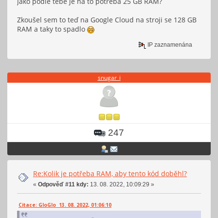
Jako podle tebe je na to potřeba 25 GB RAM?
Zkoušel sem to teď na Google Cloud na stroji se 128 GB
RAM a taky to spadlo
IP zaznamenána
snugar_i
247
Re:Kolik je potřeba RAM, aby tento kód doběhl?
«
Odpověď #11 kdy:
13. 08. 2022, 10:09:29 »
Citace: GloGlo 13. 08. 2022, 01:06:10