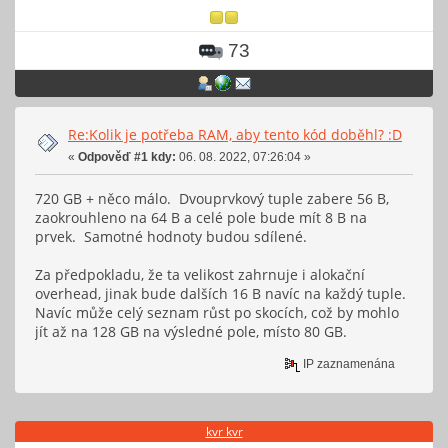
73
Re:Kolik je potřeba RAM, aby tento kód doběhl? :D
«
Odpověď #1 kdy:
06. 08. 2022, 07:26:04 »
720 GB + něco málo. Dvouprvkový tuple zabere 56 B,
zaokrouhleno na 64 B a celé pole bude mít 8 B na
prvek. Samotné hodnoty budou sdílené.
Za předpokladu, že ta velikost zahrnuje i alokační
overhead, jinak bude dalších 16 B navíc na každý tuple.
Navíc může celý seznam růst po skocích, což by mohlo
jít až na 128 GB na výsledné pole, místo 80 GB.
IP zaznamenána
kvr kvr