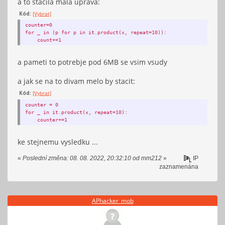
a to stacila mala uprava:
Kód:
[Vybrat]
counter=0
for _ in (p for p in it.product(x, repeat=10)):
count+=1
a pameti to potrebje pod 6MB se vsim vsudy
a jak se na to divam melo by stacit:
Kód:
[Vybrat]
counter = 0
for _ in it.product(x, repeat=10):
counter+=1
ke stejnemu vysledku ...
«
Poslední změna: 08. 08. 2022, 20:32:10 od mm212
»
IP
zaznamenána
APhacker_mob