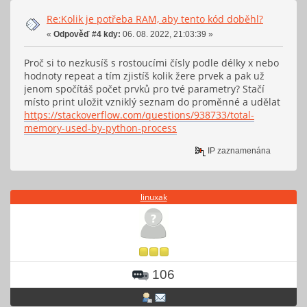
Re:Kolik je potřeba RAM, aby tento kód doběhl?
«
Odpověď #4 kdy:
06. 08. 2022, 21:03:39 »
Proč si to nezkusíš s rostoucími čísly podle délky x nebo
hodnoty repeat a tím zjistíš kolik žere prvek a pak už
jenom spočítáš počet prvků pro tvé parametry? Stačí
místo print uložit vzniklý seznam do proměnné a udělat
https://stackoverflow.com/questions/938733/total-
memory-used-by-python-process
IP zaznamenána
linuxak
106