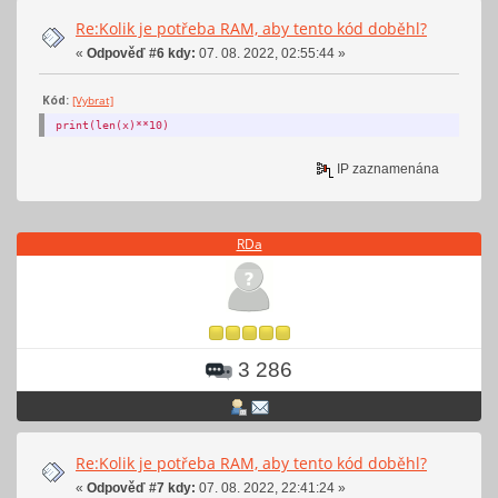
Re:Kolik je potřeba RAM, aby tento kód doběhl?
«
Odpověď #6 kdy:
07. 08. 2022, 02:55:44 »
Kód:
[Vybrat]
print(len(x)**10)
IP zaznamenána
RDa
3 286
Re:Kolik je potřeba RAM, aby tento kód doběhl?
«
Odpověď #7 kdy:
07. 08. 2022, 22:41:24 »