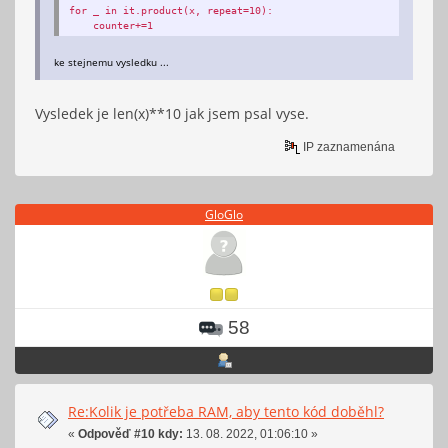
for _ in it.product(x, repeat=10):
counter+=1
ke stejnemu vysledku ...
Vysledek je len(x)**10 jak jsem psal vyse.
IP zaznamenána
GloGlo
58
Re:Kolik je potřeba RAM, aby tento kód doběhl?
«
Odpověď #10 kdy:
13. 08. 2022, 01:06:10 »