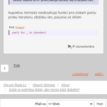
iterátor, dokonce se to i přímo jmenuje itertools, aby to každého trklo…
kupodivu itertools neobsahuje funkci pro ziskani poctu
prvku iteratoru, obdobu len, pouziva se idiom
Kód:
[Vybrat]
sum(1 for _ in iterator)
IP zaznamenána
Tisk
1
« předchozí
další »
Fórum Root.cz
Hlavní témata
Vývoj
Kolik je potřeba RAM, aby tento kód doběhl?
Přejít na: