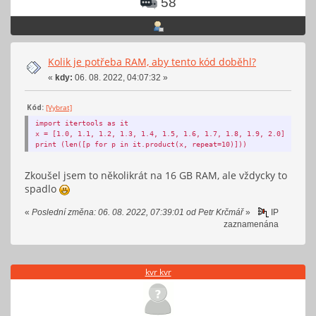
58
Kolik je potřeba RAM, aby tento kód doběhl?
«
kdy:
06. 08. 2022, 04:07:32 »
Kód:
[Vybrat]
import itertools as it
x = [1.0, 1.1, 1.2, 1.3, 1.4, 1.5, 1.6, 1.7, 1.8, 1.9, 2.0]
print (len([p for p in it.product(x, repeat=10)]))
Zkoušel jsem to několikrát na 16 GB RAM, ale vždycky to
spadlo
«
Poslední změna: 06. 08. 2022, 07:39:01 od Petr Krčmář
»
IP
zaznamenána
kvr kvr