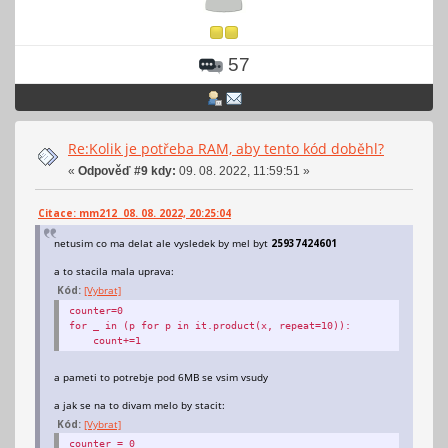
57
Re:Kolik je potřeba RAM, aby tento kód doběhl?
«
Odpověď #9 kdy:
09. 08. 2022, 11:59:51 »
Citace: mm212 08. 08. 2022, 20:25:04
netusim co ma delat ale vysledek by mel byt
25937424601
a to stacila mala uprava:
Kód:
[Vybrat]
counter=0
for _ in (p for p in it.product(x, repeat=10)):
count+=1
a pameti to potrebje pod 6MB se vsim vsudy
a jak se na to divam melo by stacit:
Kód:
[Vybrat]
counter = 0