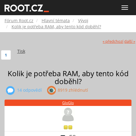
Fórum
Toggle
naviga
Root.cz
Fórum Root.cz
Hlavní témata
Vývoj
Kolik je potřeba RAM, aby tento kód doběhl?
« předchozí
další »
Tisk
1
Kolik je potřeba RAM, aby tento kód
doběhl?
14 odpovědí
8919 zhlédnutí
GloGlo