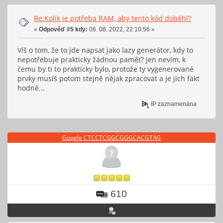
Re:Kolik je potřeba RAM, aby tento kód doběhl?
«
Odpověď #5 kdy:
06. 08. 2022, 22:10:56 »
Víš o tom, že to jde napsat jako lazy generátor, kdy to
nepotřebuje prakticky žádnou paměť? Jen nevím, k
čemu by ti to prakticky bylo, protože ty vygenerované
prvky musíš potom stejně nějak zpracovat a je jich fakt
hodně...
IP zaznamenána
Google CTCCTCGGCGGGCACGTAG
610