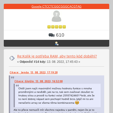
Google CTCCTCGGCGGGCACGTAG
610
Re:Kolik je potřeba RAM, aby tento kód doběhl?
«
Odpověď #14 kdy:
13. 08. 2022, 17:45:43 »
Citace: _Jenda 13. 08. 2022, 17:19:28
Citace: GloGlo 13. 08. 2022, 16:52:08
Chtěl jsem najít maximální možnou hodnotu funkce s mnoha
proměnnými a nevěděl, jak na to, tak sem zvažoval zkoušet to
hrubou silou a prostě tu funkci volat 25937424601*krát, ale že
to není dobrej nápad sem pochopil hodně brzo, když mi to ani
nenačetlo array se všema těma kombinacema
Ale to přece nemusíš mít všechno najedou v paměti, nejen že je to