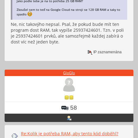
Jako podle tebe je na to potřeba 25 GB RAM?
Zkoušel sem to teď na Google Cloud na stroji se 128 GB RAM a taky to
spadlo
Ne, nic takovýho nepsal. Psal, že pokud bude mít ten
program dost RAM, tak vypíše 25937424601. Tzn. v poli
je 25937424601 prvků, ale samozřejmě každej zabírá o
dost víc než jeden byte.
IP zaznamenána
GloGlo
58
Re:Kolik je potřeba RAM, aby tento kód doběhl?