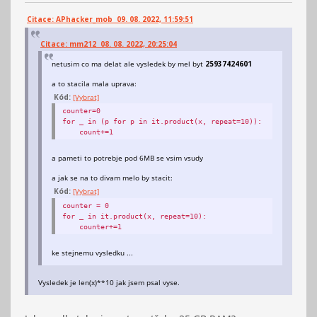
Citace: APhacker_mob 09. 08. 2022, 11:59:51
Citace: mm212 08. 08. 2022, 20:25:04
netusim co ma delat ale vysledek by mel byt
25937424601
a to stacila mala uprava:
Kód:
[Vybrat]
counter=0
for _ in (p for p in it.product(x, repeat=10)):
count+=1
a pameti to potrebje pod 6MB se vsim vsudy
a jak se na to divam melo by stacit:
Kód:
[Vybrat]
counter = 0
for _ in it.product(x, repeat=10):
counter+=1
ke stejnemu vysledku ...
Vysledek je len(x)**10 jak jsem psal vyse.