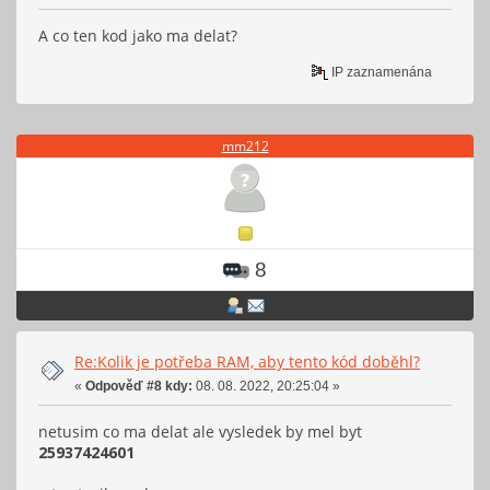
A co ten kod jako ma delat?
IP zaznamenána
mm212
8
Re:Kolik je potřeba RAM, aby tento kód doběhl?
«
Odpověď #8 kdy:
08. 08. 2022, 20:25:04 »
netusim co ma delat ale vysledek by mel byt
25937424601