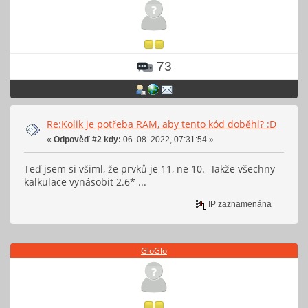
73
Re:Kolik je potřeba RAM, aby tento kód doběhl? :D
«
Odpověď #2 kdy:
06. 08. 2022, 07:31:54 »
Teď jsem si všiml, že prvků je 11, ne 10. Takže všechny
kalkulace vynásobit 2.6* ...
IP zaznamenána
GloGlo