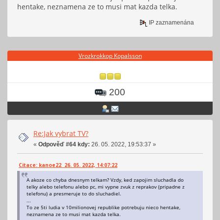
hentake, neznamena ze to musi mat kazda telka.
IP zaznamenána
Vrozkrokkop Kopalsson
200
Re:Jak vybrat TV?
«
Odpověď #64 kdy:
26. 05. 2022, 19:53:37 »
Citace: kanoe22 26. 05. 2022, 14:07:22
A akoze co chyba dnesnym telkam? Vzdy, ked zapojim sluchadla do
telky alebo telefonu alebo pc, mi vypne zvuk z reprakov (pripadne z
telefonu) a presmeruje to do sluchadiel.
...
To ze 5ti ludia v 10milionovej republike potrebuju nieco hentake,
neznamena ze to musi mat kazda telka.