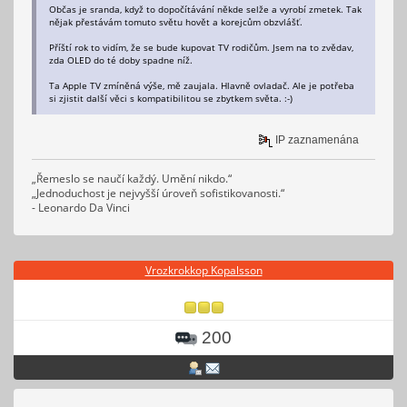
Občas je sranda, když to dopočítávání někde selže a vyrobí zmetek. Tak
nějak přestávám tomuto světu hovět a korejcům obzvlášť.
Příští rok to vidím, že se bude kupovat TV rodičům. Jsem na to zvědav,
zda OLED do té doby spadne níž.
Ta Apple TV zmíněná výše, mě zaujala. Hlavně ovladač. Ale je potřeba
si zjistit další věci s kompatibilitou se zbytkem světa. :-)
IP zaznamenána
„Řemeslo se naučí každý. Umění nikdo.“
„Jednoduchost je nejvyšší úroveň sofistikovanosti.“
- Leonardo Da Vinci
Vrozkrokkop Kopalsson
200