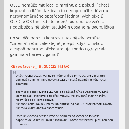
OLED nemůže mít local dimming, ale pokud jí chceš
kupovat rodičům tak bych to nedoporučil z důvodu
nerovnoměrného opotřebení jednotlivých pixelů.
OLED je OK tam, kde to neběží od rána do večera
nedejbože s nějakým statickým obsahem/logem/lištou.
Co se týče barev a kontrastu tak někdy pomůže
"cinema" režim, ale stejně je lepší když to někdo
alespoň nahrubo překontroluje sondou (grayscale +
gamma a barevný gamut)
Citace: Rovano _ 25. 05. 2022, 14:19:02
U těch OLED pozor. Asi by to mělo umět z principu, ale v jednom
obchodě se mi ve filtru objevila OLED?, která údajně neměla local
dimming.
Známej si koupil Metz LED. Asi je to nějaká Čína s Androidem. Když
jsem to zapl, startovalo to přes minutu. Asi studený start? Nevím.
Nebyl čas se o tom pobavit.
Ale zase cena 14k a 2 metry úhlopříčka od oka... Obraz přesaturovaný.
Ale to já vidím dneska skoro všude.
Dnes je všechno přesaturované nebo třeba vyfocené fotky se
dopočítávají a realitu uvidíš málokde. Hlavně mít hezkou pleť, zelenou
trávu atd.