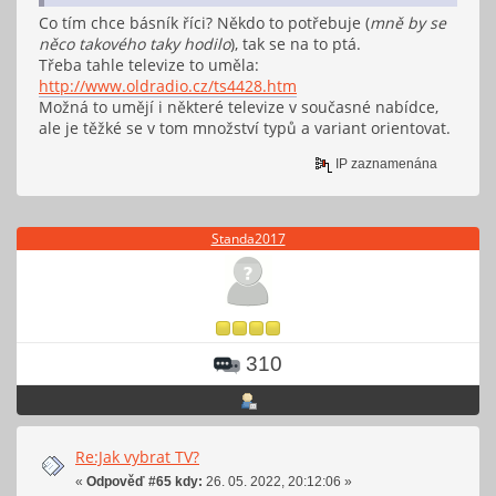
Co tím chce básník říci? Někdo to potřebuje (
mně by se
něco takového taky hodilo
), tak se na to ptá.
Třeba tahle televize to uměla:
http://www.oldradio.cz/ts4428.htm
Možná to umějí i některé televize v současné nabídce,
ale je těžké se v tom množství typů a variant orientovat.
IP zaznamenána
Standa2017
310
Re:Jak vybrat TV?
«
Odpověď #65 kdy:
26. 05. 2022, 20:12:06 »