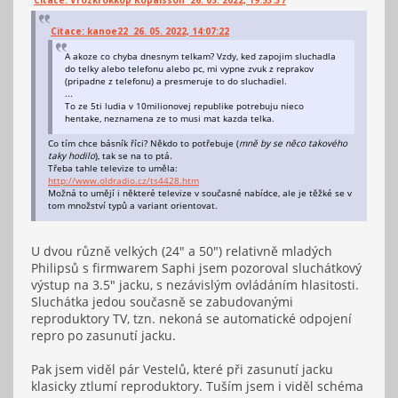
Citace: kanoe22 26. 05. 2022, 14:07:22
A akoze co chyba dnesnym telkam? Vzdy, ked zapojim sluchadla
do telky alebo telefonu alebo pc, mi vypne zvuk z reprakov
(pripadne z telefonu) a presmeruje to do sluchadiel.
...
To ze 5ti ludia v 10milionovej republike potrebuju nieco
hentake, neznamena ze to musi mat kazda telka.
Co tím chce básník říci? Někdo to potřebuje (
mně by se něco takového
taky hodilo
), tak se na to ptá.
Třeba tahle televize to uměla:
http://www.oldradio.cz/ts4428.htm
Možná to umějí i některé televize v současné nabídce, ale je těžké se v
tom množství typů a variant orientovat.
U dvou různě velkých (24" a 50") relativně mladých
Philipsů s firmwarem Saphi jsem pozoroval sluchátkový
výstup na 3.5" jacku, s nezávislým ovládáním hlasitosti.
Sluchátka jedou současně se zabudovanými
reproduktory TV, tzn. nekoná se automatické odpojení
repro po zasunutí jacku.
Pak jsem viděl pár Vestelů, které při zasunutí jacku
klasicky ztlumí reproduktory. Tuším jsem i viděl schéma