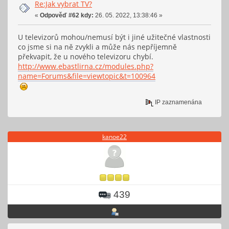
Re:Jak vybrat TV?
«
Odpověď #62 kdy:
26. 05. 2022, 13:38:46 »
U televizorů mohou/nemusí být i jiné užitečné vlastnosti
co jsme si na ně zvykli a může nás nepříjemně
překvapit, že u nového televizoru chybí.
http://www.ebastlirna.cz/modules.php?
name=Forums&file=viewtopic&t=100964
IP zaznamenána
kanoe22
439