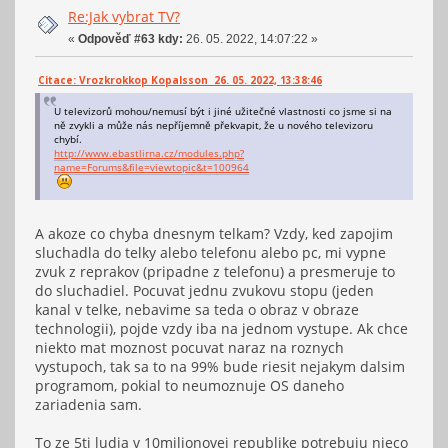
Re:Jak vybrat TV?
«
Odpověď #63 kdy:
26. 05. 2022, 14:07:22 »
Citace: Vrozkrokkop Kopalsson 26. 05. 2022, 13:38:46
U televizorů mohou/nemusí být i jiné užitečné vlastnosti co jsme si na
ně zvykli a může nás nepříjemně překvapit, že u nového televizoru
chybí.
http://www.ebastlirna.cz/modules.php?
name=Forums&file=viewtopic&t=100964
A akoze co chyba dnesnym telkam? Vzdy, ked zapojim
sluchadla do telky alebo telefonu alebo pc, mi vypne
zvuk z reprakov (pripadne z telefonu) a presmeruje to
do sluchadiel. Pocuvat jednu zvukovu stopu (jeden
kanal v telke, nebavime sa teda o obraz v obraze
technologii), pojde vzdy iba na jednom vystupe. Ak chce
niekto mat moznost pocuvat naraz na roznych
vystupoch, tak sa to na 99% bude riesit nejakym dalsim
programom, pokial to neumoznuje OS daneho
zariadenia sam.
To ze 5ti ludia v 10milionovej republike potrebuju nieco