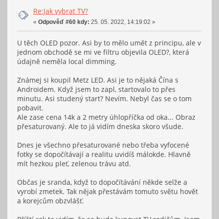
Re:Jak vybrat TV?
«
Odpověď #60 kdy:
25. 05. 2022, 14:19:02 »
U těch OLED pozor. Asi by to mělo umět z principu, ale v
jednom obchodě se mi ve filtru objevila OLED?, která
údajně neměla local dimming.
Známej si koupil Metz LED. Asi je to nějaká Čína s
Androidem. Když jsem to zapl, startovalo to přes
minutu. Asi studený start? Nevím. Nebyl čas se o tom
pobavit.
Ale zase cena 14k a 2 metry úhlopříčka od oka... Obraz
přesaturovaný. Ale to já vidím dneska skoro všude.
Dnes je všechno přesaturované nebo třeba vyfocené
fotky se dopočítávají a realitu uvidíš málokde. Hlavně
mít hezkou pleť, zelenou trávu atd.
Občas je sranda, když to dopočítávání někde selže a
vyrobí zmetek. Tak nějak přestávám tomuto světu hovět
a korejcům obzvlášť.