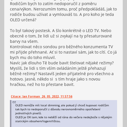
Rodičům bych to zatím nedoporučil z poměru
cena/výkon. Nerozumím tomu, proč předpokládáš, jak to
rodiče budou užívat a vymlouváš to. A pro koho je teda
OLED určená?
To byl takový postesk. A šlo konkrétně o LED TV. Nebo
obecně o tom, že lidi už si zvykají na ty přesaturované
barvy na všem.
Kontrolovat něco sondou pro běžného konzumenta TV
mi přijde přehnané. Ať si to nastaví sám, jak to cítí. Co já
bych mu do toho mluvil.
Navíc jak dlouho Tě bude bavit štelovat nějaké režimy?
Myslíš, že lidi s tím vším ovládáním ještě přehazují
běžně režimy? Nastavíš jeden přijatelně pro všechno a
hotovo. Jasně, někdo si s tím hraje jako s novou
hračkou, než ho to přestane bavit.
Citace: Jan Forman 26. 05. 2022, 11:57:56
OLED nemůže mít local dimming, ale pokud jí chceš kupovat rodičům
tak bych to nedoporučil z důvodu nerovnoměrného opotřebení
jednotlivých pixelů.
OLED je OK tam, kde to neběží od rána do večera nedejbože s nějakým
statickým obsahem/logem/lištou.