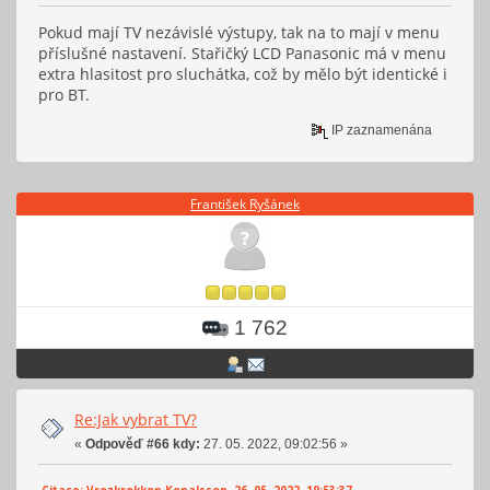
Pokud mají TV nezávislé výstupy, tak na to mají v menu
příslušné nastavení. Stařičký LCD Panasonic má v menu
extra hlasitost pro sluchátka, což by mělo být identické i
pro BT.
IP zaznamenána
František Ryšánek
1 762
Re:Jak vybrat TV?
«
Odpověď #66 kdy:
27. 05. 2022, 09:02:56 »
Citace: Vrozkrokkop Kopalsson 26. 05. 2022, 19:53:37