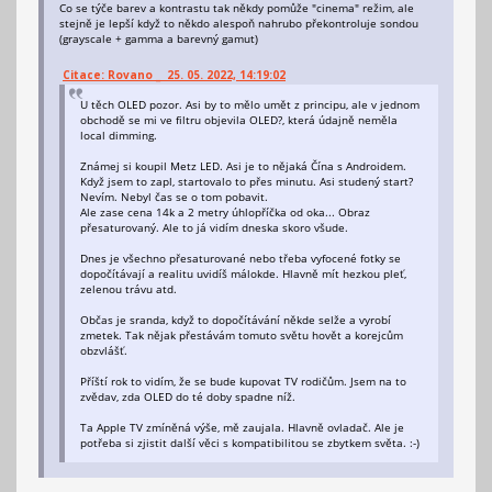
Co se týče barev a kontrastu tak někdy pomůže "cinema" režim, ale
stejně je lepší když to někdo alespoň nahrubo překontroluje sondou
(grayscale + gamma a barevný gamut)
Citace: Rovano _ 25. 05. 2022, 14:19:02
U těch OLED pozor. Asi by to mělo umět z principu, ale v jednom
obchodě se mi ve filtru objevila OLED?, která údajně neměla
local dimming.
Známej si koupil Metz LED. Asi je to nějaká Čína s Androidem.
Když jsem to zapl, startovalo to přes minutu. Asi studený start?
Nevím. Nebyl čas se o tom pobavit.
Ale zase cena 14k a 2 metry úhlopříčka od oka... Obraz
přesaturovaný. Ale to já vidím dneska skoro všude.
Dnes je všechno přesaturované nebo třeba vyfocené fotky se
dopočítávají a realitu uvidíš málokde. Hlavně mít hezkou pleť,
zelenou trávu atd.
Občas je sranda, když to dopočítávání někde selže a vyrobí
zmetek. Tak nějak přestávám tomuto světu hovět a korejcům
obzvlášť.
Příští rok to vidím, že se bude kupovat TV rodičům. Jsem na to
zvědav, zda OLED do té doby spadne níž.
Ta Apple TV zmíněná výše, mě zaujala. Hlavně ovladač. Ale je
potřeba si zjistit další věci s kompatibilitou se zbytkem světa. :-)