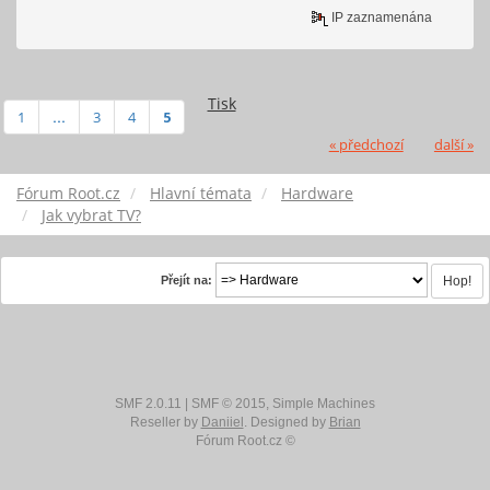
IP zaznamenána
Tisk
1
...
3
4
5
« předchozí
další »
Fórum Root.cz
Hlavní témata
Hardware
Jak vybrat TV?
Přejít na:
SMF 2.0.11
|
SMF © 2015
,
Simple Machines
Reseller by
Daniiel
. Designed by
Brian
Fórum Root.cz ©