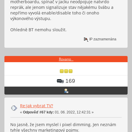
motherboardu, spínač v jacku neodpojuje natvrdo
reprák, ale jenom signalizuje stav nějakému švábu a
nepřímo vyvolá enable/disable toho či onoho
výkonového výstupu.
Ohledně BT nemohu sloužit.
IP zaznamenána
Rovano _
169
Re:Jak vybrat TV?
«
Odpověď #67 kdy:
01. 06. 2022, 12:42:31 »
No jasně, že jsem myslel i pixel dimming. Jen neznám
tyhle všechny marketingový pojmy.