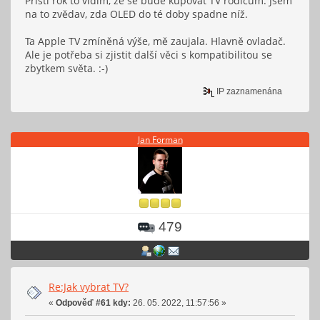
Příští rok to vidím, že se bude kupovat TV rodičům. Jsem
na to zvědav, zda OLED do té doby spadne níž.
Ta Apple TV zmíněná výše, mě zaujala. Hlavně ovladač.
Ale je potřeba si zjistit další věci s kompatibilitou se
zbytkem světa. :-)
IP zaznamenána
Jan Forman
479
Re:Jak vybrat TV?
«
Odpověď #61 kdy:
26. 05. 2022, 11:57:56 »