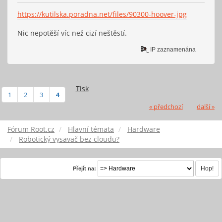
https://kutilska.poradna.net/files/90300-hoover-jpg
Nic nepotěší víc než cizí neštěstí.
IP zaznamenána
Tisk
1
2
3
4
« předchozí
další »
Fórum Root.cz
Hlavní témata
Hardware
Robotický vysavač bez cloudu?
Přejít na: