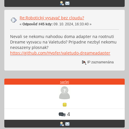
Re:Robotický vysavač bez cloudu?
«
Odpověď #45 kdy:
09. 10. 2024, 16:33:40 »
Nevali se nekomu nahodou doma adapter na rootnuti
Dreame vysvacu na Valetudo? Pripadne nezbyl nekomu
neosazeny plosnak?
https://github.com/Hypfer/valetudo-dreameadapter
IP zaznamenána
sarlej
4