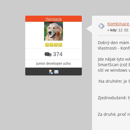
Hamparle
Kombinace v
«
kdy:
12. 02.
Dobrý den mám wi
Vlastnosti - Kon
374
Jde nějak tyto v
junior developer ucho
SmartScan (což b
sítí ve windows 
:Na druhém: je S
Zjednodušeně: ty
Za druhé, proč n