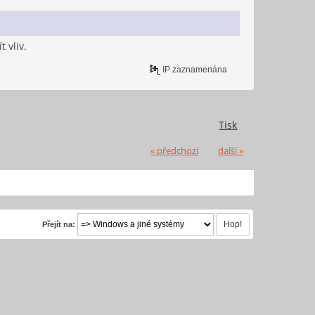
 vliv.
IP zaznamenána
Tisk
« předchozí
další »
Přejít na: