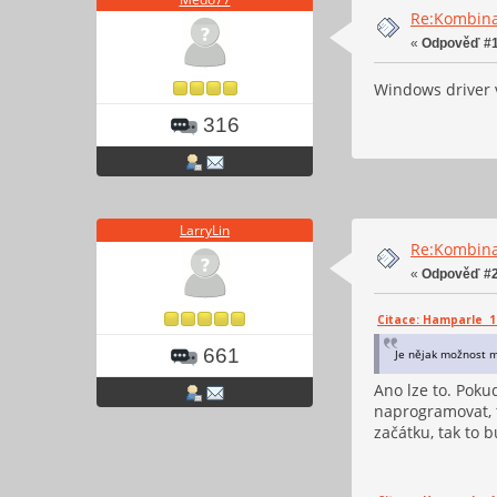
Re:Kombinac
«
Odpověď #1
Windows driver v
316
LarryLin
Re:Kombinac
«
Odpověď #2
Citace: Hamparle 12.
661
Je nějak možnost m
Ano lze to. Poku
naprogramovat, 
začátku, tak to 