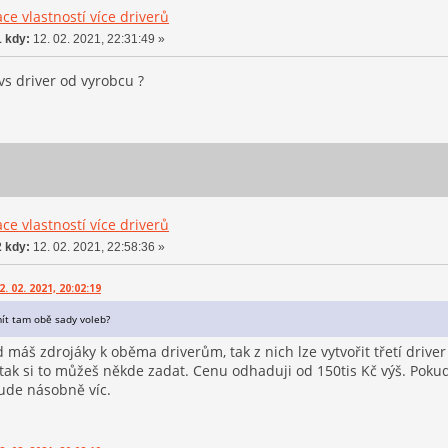
e vlastností více driverů
 kdy:
12. 02. 2021, 22:31:49 »
s driver od vyrobcu ?
e vlastností více driverů
 kdy:
12. 02. 2021, 22:58:36 »
 02. 2021, 20:02:19
ít tam obě sady voleb?
d máš zdrojáky k oběma driverům, tak z nich lze vytvořit třetí dri
tak si to můžeš někde zadat. Cenu odhaduji od 150tis Kč výš. Pok
bude násobně víc.