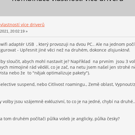
lastností více driverů
 2021, 20:02:19 »
fi adaptér USB , který provozuji na dvou PC.. Ale na jednom počíta
figurovat - Upřesnit jiné věci než na druhém, dokonce
disjunktně
.
olby sloučit, abych mohl nastavit je? Například na prvním jsou 3 vo
ych mimojiné rád věděl, co je zač, na netu jsem našel jen strohé n
vista nebo že to "nějak optimalizuje pakety").
elective suspend, nebo Citlivost roamingu., Země oblast, Vypnout/
 volby jsou vzájemně exkluzivní, to co je na jedné, chybí na druhé.
a tom druhém počítači půlka voleb je anglicky, půlka česky?