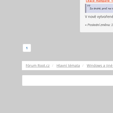
Citace: Hamparle 12.
Za druhé, proč na t
V nově vytvořené
«
Poslední změna: 1
1
Fórum Root.cz
Hlavní témata
Windows a jiné