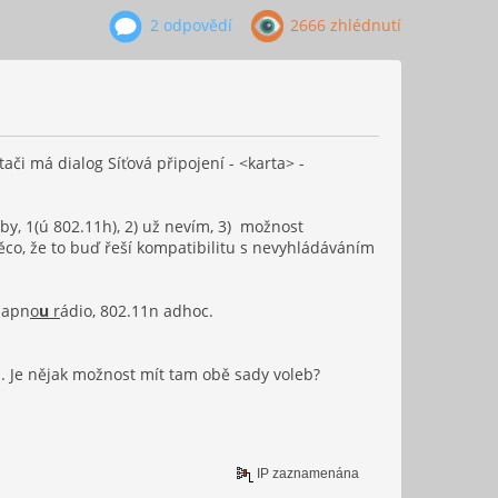
2 odpovědí
2666 zhlédnutí
či má dialog Síťová připojení - <karta> -
lby, 1(ú 802.11h), 2) už nevím, 3) možnost
ěco, že to buď řeší kompatibilitu s nevyhládáváním
zapn
o
u
r
ádio, 802.11n adhoc.
.. Je nějak možnost mít tam obě sady voleb?
IP zaznamenána