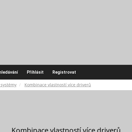
hledávání
Přihlásit
Registrovat
 systémy
Kombinace vlastností více driverů
Kombinace vlastností více driverů