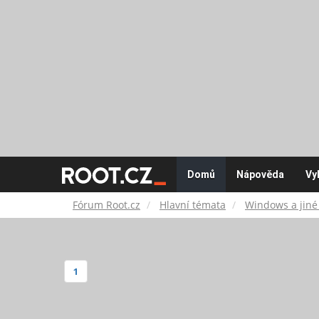
Fórum
Domů
Nápověda
Vy
Root.cz
Fórum Root.cz
Hlavní témata
Windows a jiné
1