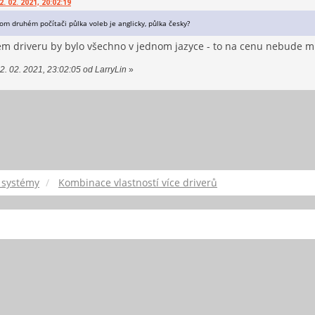
 02. 2021, 20:02:19
om druhém počítači půlka voleb je anglicky, půlka česky?
m driveru by bylo všechno v jednom jazyce - to na cenu nebude mít
2. 02. 2021, 23:02:05 od LarryLin
»
 systémy
Kombinace vlastností více driverů