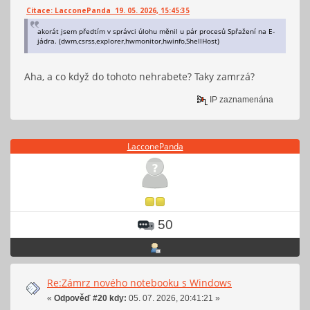
Citace: LacconePanda 19. 05. 2026, 15:45:35
akorát jsem předtím v správci úlohu měnil u pár procesů Spřažení na E-
jádra. (dwm,csrss,explorer,hwmonitor,hwinfo,ShellHost)
Aha, a co když do tohoto nehrabete? Taky zamrzá?
IP zaznamenána
LacconePanda
50
Re:Zámrz nového notebooku s Windows
«
Odpověď #20 kdy:
05. 07. 2026, 20:41:21 »