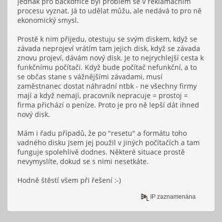
jednak pro backoffice byl problém se v reklamačním
procesu vyznat. Já to udělat můžu, ale nedává to pro ně
ekonomický smysl.
Prostě k nim přijedu, otestuju se svým diskem, když se
závada neprojeví vrátím tam jejich disk, když se závada
znovu projeví, dávám nový disk. Je to nejrychlejší cesta k
funkčnímu počítači. Když bude počítač nefunkční, a to
se občas stane s vážnějšími závadami, musí
zaměstnanec dostat náhradní ntbk - ne všechny firmy
mají a když nemají, pracovník nepracuje = prostoj =
firma přichází o peníze. Proto je pro ně lepší dát ihned
nový disk.
Mám i řadu případů, že po "resetu" a formátu toho
vadného disku jsem jej použil v jiných počítačích a tam
funguje spolehlivě dodnes. Některé situace prostě
nevymyslíte, dokud se s nimi nesetkáte.
Hodně štěstí všem při řešení :-)
IP zaznamenána