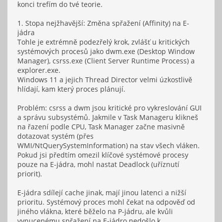
konci trefím do tvé teorie.
1. Stopa nejžhavější: Změna spřažení (Affinity) na E-
jádra
Tohle je extrémně podezřelý krok, zvlášť u kritických
systémových procesů jako dwm.exe (Desktop Window
Manager), csrss.exe (Client Server Runtime Process) a
explorer.exe.
Windows 11 a jejich Thread Director velmi úzkostlivě
hlídají, kam který proces plánují.
Problém: csrss a dwm jsou kritické pro vykreslování GUI
a správu subsystémů. Jakmile v Task Manageru klikneš
na řazení podle CPU, Task Manager začne masivně
dotazovat systém (přes
WMI/NtQuerySystemInformation) na stav všech vláken.
Pokud jsi předtím omezil klíčové systémové procesy
pouze na E-jádra, mohl nastat Deadlock (uříznutí
priorit).
E-jádra sdílejí cache jinak, mají jinou latenci a nižší
prioritu. Systémový proces mohl čekat na odpověď od
jiného vlákna, které běželo na P-jádru, ale kvůli
vynucenému spřažení na E-jádro nedošlo k