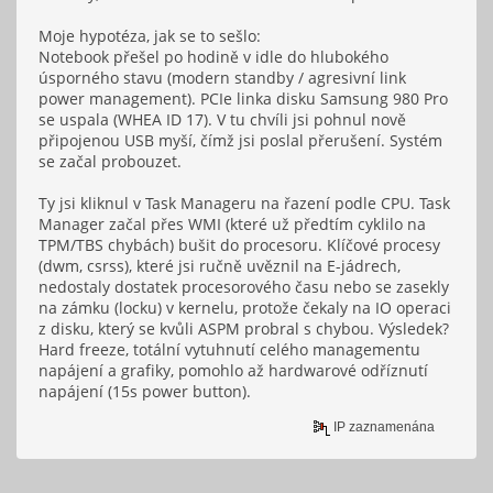
Moje hypotéza, jak se to sešlo:
Notebook přešel po hodině v idle do hlubokého
úsporného stavu (modern standby / agresivní link
power management). PCIe linka disku Samsung 980 Pro
se uspala (WHEA ID 17). V tu chvíli jsi pohnul nově
připojenou USB myší, čímž jsi poslal přerušení. Systém
se začal probouzet.
Ty jsi kliknul v Task Manageru na řazení podle CPU. Task
Manager začal přes WMI (které už předtím cyklilo na
TPM/TBS chybách) bušit do procesoru. Klíčové procesy
(dwm, csrss), které jsi ručně uvěznil na E-jádrech,
nedostaly dostatek procesorového času nebo se zasekly
na zámku (locku) v kernelu, protože čekaly na IO operaci
z disku, který se kvůli ASPM probral s chybou. Výsledek?
Hard freeze, totální vytuhnutí celého managementu
napájení a grafiky, pomohlo až hardwarové odříznutí
napájení (15s power button).
IP zaznamenána