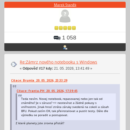
Marek Staněk
1 058
Re:Zámrz nového notebooku s Windows
«
Odpověď #17 kdy:
21. 05. 2026, 13:41:49 »
Citace: Brumla 20. 05. 2026, 23:33:29
Citace: franta-PH 20. 05. 2026, 17:39:45
Teda nevím. Novej notebook, repasovanej nebo jen tak od
známého? Je v záruce? => neotevírat a žádné pokusy s
vniřnostmi. Jinak hrozí ztráta záruky svedená na cokoli a zásah
BFU. Pokud zatím OK, tak přeinstalovat a pustit testy. Dále dle
výsledku se poradit a postupovat.
Z které planety jste zrovna přistál?