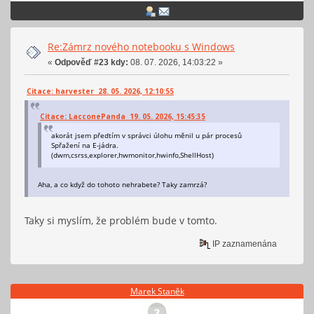
Re:Zámrz nového notebooku s Windows
«
Odpověď #23 kdy:
08. 07. 2026, 14:03:22 »
Citace: harvester 28. 05. 2026, 12:10:55
Citace: LacconePanda 19. 05. 2026, 15:45:35
akorát jsem předtím v správci úlohu měnil u pár procesů
Spřažení na E-jádra.
(dwm,csrss,explorer,hwmonitor,hwinfo,ShellHost)
Aha, a co když do tohoto nehrabete? Taky zamrzá?
Taky si myslím, že problém bude v tomto.
IP zaznamenána
Marek Staněk