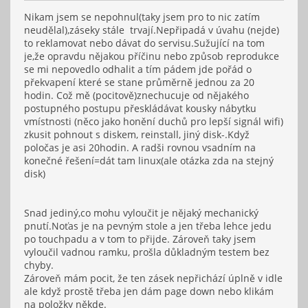
Nikam jsem se nepohnul(taky jsem pro to nic zatím
neudělal),záseky stále trvají.Nepřipadá v úvahu (nejde)
to reklamovat nebo dávat do servisu.Sužující na tom
je,že opravdu nějakou příčinu nebo způsob reprodukce
se mi nepovedlo odhalit a tím pádem jde pořád o
překvapení které se stane průměrně jednou za 20
hodin. Což mě (pocitově)znechucuje od nějakého
postupného postupu přeskládávat kousky nábytku
vmístnosti (něco jako honění duchů pro lepší signál wifi)
zkusit pohnout s diskem, reinstall, jiný disk-.Když
poločas je asi 20hodin. A radši rovnou vsadním na
konečné řešení=dát tam linux(ale otázka zda na stejný
disk)
Snad jediný,co mohu vyloučit je nějaký mechanický
pnutí.Noťas je na pevným stole a jen třeba lehce jedu
po touchpadu a v tom to přijde. Zároveň taky jsem
vyloučil vadnou ramku, prošla důkladným testem bez
chyby.
Zároveň mám pocit, že ten zásek nepřichází úplně v idle
ale když prostě třeba jen dám page down nebo klikám
na položky někde.