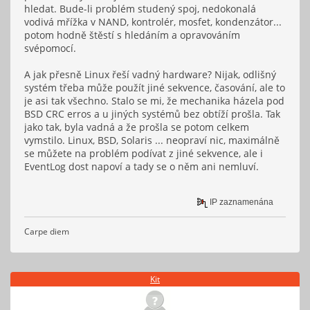
hledat. Bude-li problém studený spoj, nedokonalá
vodivá mřížka v NAND, kontrolér, mosfet, kondenzátor...
potom hodně štěstí s hledáním a opravováním
svépomocí.
A jak přesně Linux řeší vadný hardware? Nijak, odlišný
systém třeba může použít jiné sekvence, časování, ale to
je asi tak všechno. Stalo se mi, že mechanika házela pod
BSD CRC erros a u jiných systémů bez obtíží prošla. Tak
jako tak, byla vadná a že prošla se potom celkem
vymstilo. Linux, BSD, Solaris ... neopraví nic, maximálně
se můžete na problém podívat z jiné sekvence, ale i
EventLog dost napoví a tady se o něm ani nemluví.
IP zaznamenána
Carpe diem
Kit