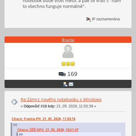
notebook bude viset měsíc a pak se vrátí s "nám
to všechno funguje normálně".
IP zaznamenána
Brumla
169
Re:Zámrz nového notebooku s Windows
«
Odpověď #16 kdy:
21. 05. 2026, 11:50:39 »
Citace: franta-PH 21. 05. 2026, 11:04:16
Citace: 🇺🇦 GPU 21. 05. 2026, 10:31:47