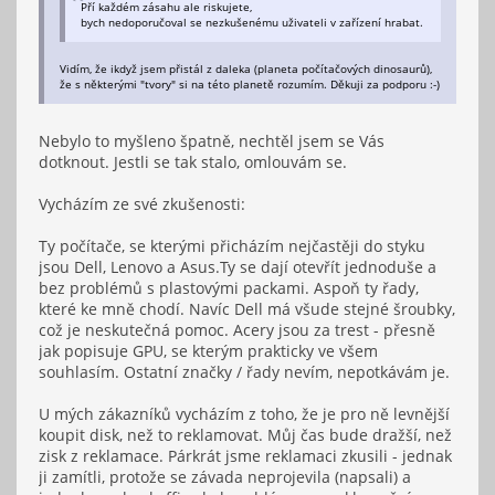
Pří každém zásahu ale riskujete,
bych nedoporučoval se nezkušenému uživateli v zařízení hrabat.
Vidím, že ikdyž jsem přistál z daleka (planeta počítačových dinosaurů),
že s některými "tvory" si na této planetě rozumím. Děkuji za podporu :-)
Nebylo to myšleno špatně, nechtěl jsem se Vás
dotknout. Jestli se tak stalo, omlouvám se.
Vycházím ze své zkušenosti:
Ty počítače, se kterými přicházím nejčastěji do styku
jsou Dell, Lenovo a Asus.Ty se dají otevřít jednoduše a
bez problémů s plastovými packami. Aspoň ty řady,
které ke mně chodí. Navíc Dell má všude stejné šroubky,
což je neskutečná pomoc. Acery jsou za trest - přesně
jak popisuje GPU, se kterým prakticky ve všem
souhlasím. Ostatní značky / řady nevím, nepotkávám je.
U mých zákazníků vycházím z toho, že je pro ně levnější
koupit disk, než to reklamovat. Můj čas bude dražší, než
zisk z reklamace. Párkrát jsme reklamaci zkusili - jednak
ji zamítli, protože se závada neprojevila (napsali) a