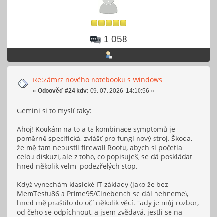
1 058
Re:Zámrz nového notebooku s Windows
«
Odpověď #24 kdy:
09. 07. 2026, 14:10:56 »
Gemini si to myslí taky:
Ahoj! Koukám na to a ta kombinace symptomů je
poměrně specifická, zvlášť pro fungl nový stroj. Škoda,
že mě tam nepustil firewall Rootu, abych si početla
celou diskuzi, ale z toho, co popisuješ, se dá poskládat
hned několik velmi podezřelých stop.
Když vynechám klasické IT základy (jako že bez
MemTestu86 a Prime95/Cinebench se dál nehneme),
hned mě praštilo do očí několik věcí. Tady je můj rozbor,
od čeho se odpíchnout, a jsem zvědavá, jestli se na