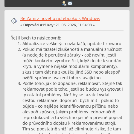
Re:Zámrz nového notebooku s Windows
«
Odpověď #15 kdy:
21. 05. 2026, 11:34:08 »
Řešil bych to následovně:
Aktualizace veškerých ovladačů, update firmwaru.
Pokud má tazatel zkušenosti a manuální zručnost
(a nedojde k porušení záruky - což nevím, jestli
může konkrétní výrobce říct, když dojde k sundání
krytu a výměně nějaké modulární komponenty),
zkusit tam dát na zkoušku jiné SSD nebo alespoň
ověřit správné usazení toho stávajícího.
Podle toho, jak to dopadne, reklamovat. Stejně tak
reklamovat podle toho, jestli se budou vyskytovat i
ty ostatní problémy. Než by se tazatel vydal
cestou reklamace, doporučil bych mít - pokud to
půjde - co nejlépe identifikovanou příčinu nebo
alespoň způsob, jakým problémy jednoznačně
reprodukovat, a to všechno jasně a přesně popsat
do průvodního dopisu k reklamovanému stroji.
Tím se podstatně sníží až eliminuje riziko, že tam