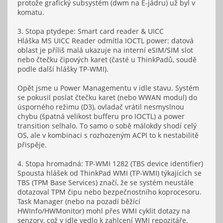
protože grafický subsystém (dwm na E-jádru) už byl v
komatu.
3. Stopa ptydepe: Smart card reader & UICC
Hláška MS UICC Reader odmítla IOCTL power: datová
oblast je příliš malá ukazuje na interní eSIM/SIM slot
nebo čtečku čipových karet (časté u ThinkPadů, soudě
podle další hlášky TP-WMI).
Opět jsme u Power Managementu v idle stavu. Systém
se pokusil poslat čtečku karet (nebo WWAN modul) do
úsporného režimu (D3), ovladač vrátil nesmyslnou
chybu (špatná velikost bufferu pro IOCTL) a power
transition selhalo. To samo o sobě málokdy shodí celý
OS, ale v kombinaci s rozhozeným ACPI to k nestabilitě
přispěje.
4. Stopa hromadná: TP-WMI 1282 (TBS device identifier)
Spousta hlášek od ThinkPad WMI (TP-WMI) týkajících se
TBS (TPM Base Services) značí, že se systém neustále
dotazoval TPM čipu nebo bezpečnostního koprocesoru.
Task Manager (nebo na pozadí běžící
HWInfo/HWMonitor) mohl přes WMI cyklit dotazy na
senzory, což v idle vedlo k zahlcení WMI repozitáře.