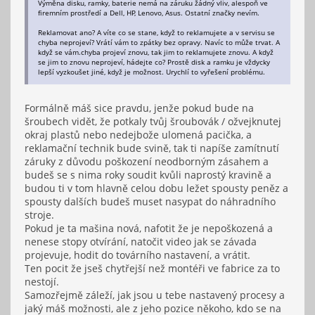
Výměna disku, ramky, baterie nemá na záruku žádný vliv, alespoň ve
firemním prostředí a Dell, HP, Lenovo, Asus. Ostatní značky nevím.
Reklamovat ano? A víte co se stane, když to reklamujete a v servisu se
chyba neprojeví? Vrátí vám to zpátky bez opravy. Navíc to může trvat. A
když se vám.chyba projeví znovu, tak jim to reklamujete znovu. A když
se jim to znovu neprojeví, hádejte co? Prostě disk a ramku je vždycky
lepší vyzkoušet jiné, když je možnost. Urychlí to vyřešení problému.
Formálně máš sice pravdu, jenže pokud bude na
šroubech vidět, že potkaly tvůj šroubovák / ožvejknutej
okraj plastů nebo nedejbože ulomená pacička, a
reklamační technik bude svině, tak ti napíše zamítnutí
záruky z důvodu poškození neodborným zásahem a
budeš se s nima roky soudit kvůli naprostý kravině a
budou ti v tom hlavně celou dobu ležet spousty peněz a
spousty dalších budeš muset nasypat do náhradního
stroje.
Pokud je ta mašina nová, nafotit že je nepoškozená a
nenese stopy otvírání, natočit video jak se závada
projevuje, hodit do továrního nastavení, a vrátit.
Ten pocit že jseš chytřejší než montéři ve fabrice za to
nestojí.
Samozřejmě záleží, jak jsou u tebe nastavený procesy a
jaký máš možnosti, ale z jeho pozice někoho, kdo se na