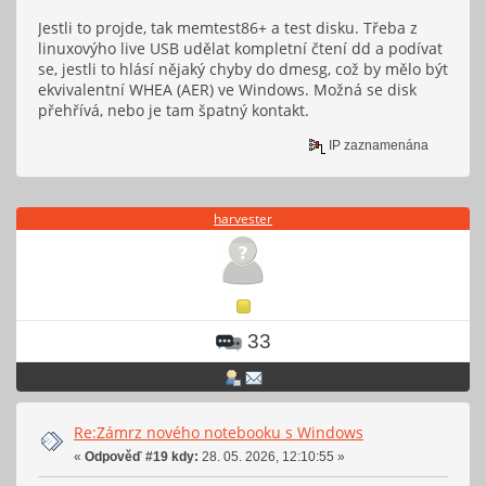
Jestli to projde, tak memtest86+ a test disku. Třeba z
linuxovýho live USB udělat kompletní čtení dd a podívat
se, jestli to hlásí nějaký chyby do dmesg, což by mělo být
ekvivalentní WHEA (AER) ve Windows. Možná se disk
přehřívá, nebo je tam špatný kontakt.
IP zaznamenána
harvester
33
Re:Zámrz nového notebooku s Windows
«
Odpověď #19 kdy:
28. 05. 2026, 12:10:55 »