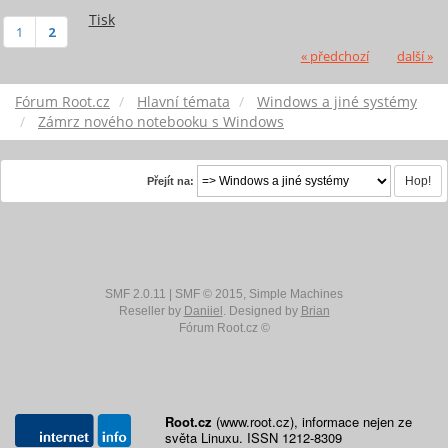
Tisk
1
2
« předchozí
další »
Fórum Root.cz
Hlavní témata
Windows a jiné systémy
Zámrz nového notebooku s Windows
Přejít na:
SMF 2.0.11
|
SMF © 2015
,
Simple Machines
Reseller by
Daniiel
. Designed by
Brian
Fórum Root.cz ©
Root.cz
(www.root.cz), informace nejen ze
světa Linuxu. ISSN 1212-8309