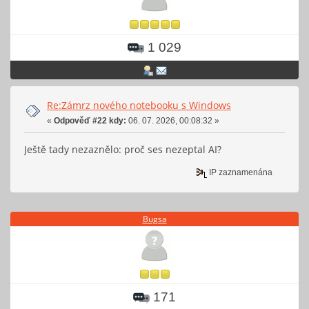
1 029
Re:Zámrz nového notebooku s Windows
«
Odpověď #22 kdy:
06. 07. 2026, 00:08:32 »
Ještě tady nezaznělo: proč ses nezeptal AI?
IP zaznamenána
Bugsa
171