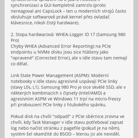
synchronizaci a GUI kompletně zamrzlo (proto
nereagoval ani CapsLock – ten u moderních strojů často
obsluhuje softwarově právě kernel přes ovladač
klávesnice, nikoli čistý hardware).
2. Stopa hardwarová: WHEA-Logger ID 17 (Samsung 980
Pro)
Chyby WHEA (Advanced Error Reporting) na PCIe
endpointu u NVMe disku jsou sice hlášeny jako
"opravené" (Corrected Error), ale v idle stavu tam nemají
co dělat.
Link State Power Management (ASPM): Moderní
notebooky v idle stavu agresivně uspávají PCIe linky
(stavy L0s, L1). Samsung 980 Pro je sice skvělé SSD, ale v
některých kombinacích s čipsety (Intel/AMD) a
agresivním ASPM ve Windows 11 trpí na micro-freezy
při probouzení PCIe linky z hlubokého spánku.
Pokud disk na chvíli "odpadl" z PCIe sběrnice zrovna ve
chvíli, kdy Task Manager v idle stavu potřeboval zapsat
log nebo načíst stránku z pagefile (pokud je na něm),
systém šel okamžitě do BSOD – kterou jsi ale neviděl,