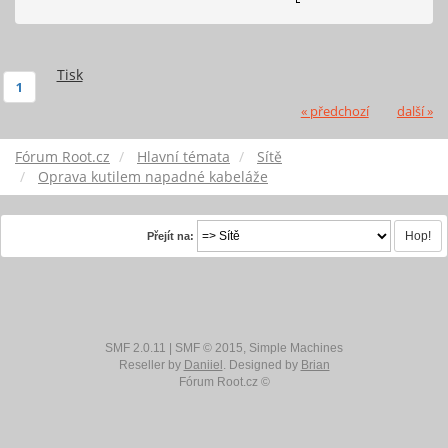
Tisk
1
« předchozí
další »
Fórum Root.cz
Hlavní témata
Sítě
Oprava kutilem napadné kabeláže
Přejít na:
SMF 2.0.11
|
SMF © 2015
,
Simple Machines
Reseller by
Daniiel
. Designed by
Brian
Fórum Root.cz ©