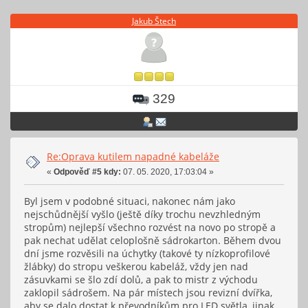
Jakub Štech
329
Re:Oprava kutilem napadné kabeláže
«
Odpověď #5 kdy:
07. 05. 2020, 17:03:04 »
Byl jsem v podobné situaci, nakonec nám jako
nejschůdnější vyšlo (ještě díky trochu nevzhledným
stropům) nejlepší všechno rozvést na novo po stropě a
pak nechat udělat celoplošně sádrokarton. Během dvou
dní jsme rozvěsili na úchytky (takové ty nízkoprofilové
žlábky) do stropu veškerou kabeláž, vždy jen nad
zásuvkami se šlo zdí dolů, a pak to mistr z východu
zaklopil sádrošem. Na pár místech jsou revizní dvířka,
aby se dalo dostat k převodníkům pro LED světla, jinak