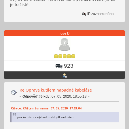
je to čisté.
IP zaznamenána
Jose D
923
Re:Oprava kutilem napadné kabeláže
«
Odpověď #6 kdy:
07. 05. 2020, 18:55:18 »
Citace: Křišťan Surname 07. 05. 2020, 17:03:04
..pak to mistr z východu zaklopil sádrošem...