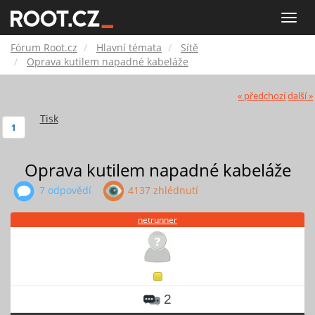
Fórum
Toggle
naviga
Root.cz
Fórum Root.cz
Hlavní témata
Sítě
Oprava kutilem napadné kabeláže
« předchozí
další »
Tisk
1
Oprava kutilem napadné kabeláže
7 odpovědí
4137 zhlédnutí
netrunner
2