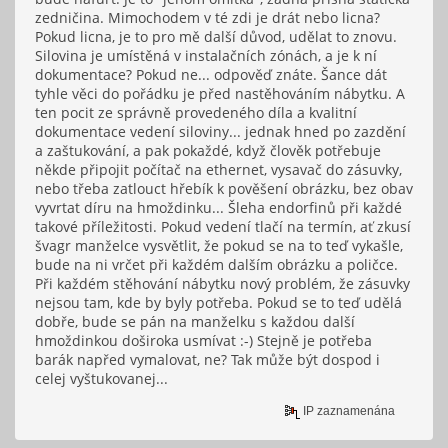
zedničina. Mimochodem v té zdi je drát nebo licna?
Pokud licna, je to pro mě další důvod, udělat to znovu.
Silovina je umístěná v instalačních zónách, a je k ní
dokumentace? Pokud ne... odpověď znáte. Šance dát
tyhle věci do pořádku je před nastěhováním nábytku. A
ten pocit ze správně provedeného díla a kvalitní
dokumentace vedení siloviny... jednak hned po zazdění
a zaštukování, a pak pokaždé, když člověk potřebuje
někde připojit počítač na ethernet, vysavač do zásuvky,
nebo třeba zatlouct hřebík k pověšení obrázku, bez obav
vyvrtat díru na hmoždinku... Šleha endorfinů při každé
takové příležitosti. Pokud vedení tlačí na termín, ať zkusí
švagr manželce vysvětlit, že pokud se na to teď vykašle,
bude na ni vrčet při každém dalším obrázku a poličce.
Při každém stěhování nábytku nový problém, že zásuvky
nejsou tam, kde by byly potřeba. Pokud se to teď udělá
dobře, bude se pán na manželku s každou další
hmoždinkou doširoka usmívat :-) Stejně je potřeba
barák napřed vymalovat, ne? Tak může být dospod i
celej vyštukovanej...
IP zaznamenána