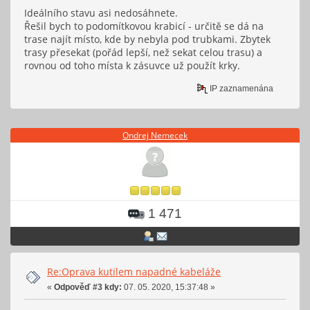
Ideálního stavu asi nedosáhnete.
Řešil bych to podomítkovou krabicí - určitě se dá na
trase najít místo, kde by nebyla pod trubkami. Zbytek
trasy přesekat (pořád lepší, než sekat celou trasu) a
rovnou od toho místa k zásuvce už použít krky.
IP zaznamenána
Ondrej Nemecek
1 471
Re:Oprava kutilem napadné kabeláže
«
Odpověď #3 kdy:
07. 05. 2020, 15:37:48 »