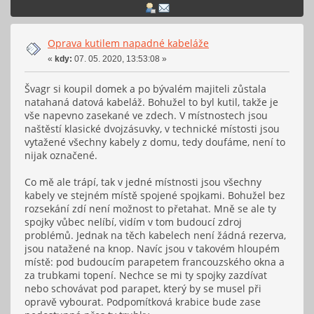
Oprava kutilem napadné kabeláže
«
kdy:
07. 05. 2020, 13:53:08 »
Švagr si koupil domek a po bývalém majiteli zůstala
natahaná datová kabeláž. Bohužel to byl kutil, takže je
vše napevno zasekané ve zdech. V místnostech jsou
naštěstí klasické dvojzásuvky, v technické místosti jsou
vytažené všechny kabely z domu, tedy doufáme, není to
nijak označené.
Co mě ale trápí, tak v jedné místnosti jsou všechny
kabely ve stejném místě spojené spojkami. Bohužel bez
rozsekání zdí není možnost to přetahat. Mně se ale ty
spojky vůbec nelíbí, vidím v tom budoucí zdroj
problémů. Jednak na těch kabelech není žádná rezerva,
jsou natažené na knop. Navíc jsou v takovém hloupém
místě: pod budoucím parapetem francouzského okna a
za trubkami topení. Nechce se mi ty spojky zazdívat
nebo schovávat pod parapet, který by se musel při
opravě vybourat. Podpomítková krabice bude zase