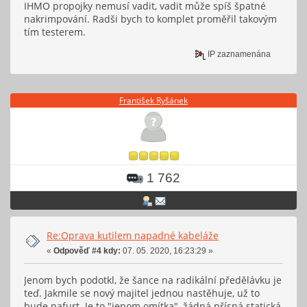
IHMO propojky nemusí vadit, vadit může spíš špatné
nakrimpování. Radši bych to komplet proměřil takovým
tím testerem.
IP zaznamenána
František Ryšánek
1 762
Re:Oprava kutilem napadné kabeláže
«
Odpověď #4 kdy:
07. 05. 2020, 16:23:29 »
Jenom bych podotkl, že šance na radikální předělávku je
teď. Jakmile se nový majitel jednou nastěhuje, už to
bude nafurt. Je to "jenom omítka", žádná přísná statická