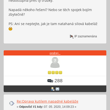
nedostupná přes ty trubky.
Napadá někoho řešení? Nebo se těch spojek bojím
zbytečně?
PS: Ani se neptejte, jak je tam natahaná silová kabeláž
IP zaznamenána
ondrej _
288
Re:Oprava kutilem napadné kabeláže
«
Odpověď #1 kdy:
07. 05. 2020, 14:09:23 »