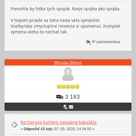
Pomohla by fotka tych spojok. Nieje spojka ako spojka.
V tvojom priade sa toho neda vela vymysliet.
Vsetky/oba zmysluplne riesenia si spomenul. Komplet
vymena alebo to nechat tak.
IP zaznamenána
Miroslav Šilhavý
3 183
Re:Oprava kutilem napadné kabeláže
«
Odpověď #2 kdy:
07. 05. 2020, 14:34:50 »