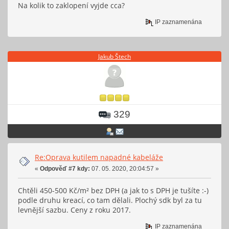
Na kolik to zaklopení vyjde cca?
IP zaznamenána
Jakub Štech
329
Re:Oprava kutilem napadné kabeláže
«
Odpověď #7 kdy:
07. 05. 2020, 20:04:57 »
Chtěli 450-500 Kč/m² bez DPH (a jak to s DPH je tušíte :-)
podle druhu kreací, co tam dělali. Plochý sdk byl za tu
levnější sazbu. Ceny z roku 2017.
IP zaznamenána