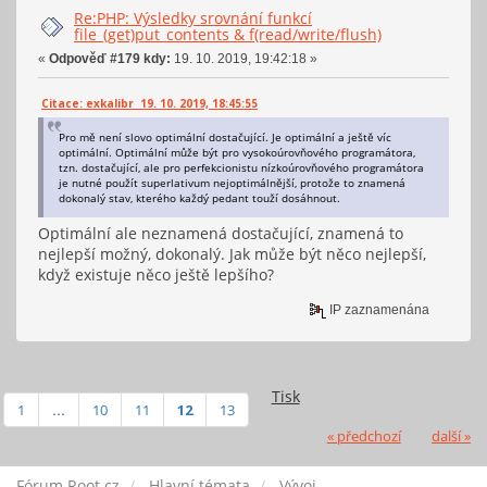
Re:PHP: Výsledky srovnání funkcí
file_(get)put_contents & f(read/write/flush)
«
Odpověď #179 kdy:
19. 10. 2019, 19:42:18 »
Citace: exkalibr 19. 10. 2019, 18:45:55
Pro mě není slovo optimální dostačující. Je optimální a ještě víc
optimální. Optimální může být pro vysokoúrovňového programátora,
tzn. dostačující, ale pro perfekcionistu nízkoúrovňového programátora
je nutné použít superlativum nejoptimálnější, protože to znamená
dokonalý stav, kterého každý pedant touží dosáhnout.
Optimální ale neznamená dostačující, znamená to
nejlepší možný, dokonalý. Jak může být něco nejlepší,
když existuje něco ještě lepšího?
IP zaznamenána
Tisk
1
...
10
11
12
13
« předchozí
další »
Fórum Root.cz
Hlavní témata
Vývoj