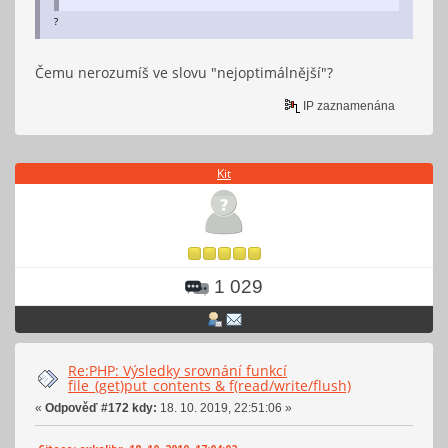
?
Čemu nerozumíš ve slovu "nejoptimálnější"?
IP zaznamenána
Kit
1 029
Re:PHP: Výsledky srovnání funkcí
file_(get)put_contents & f(read/write/flush)
«
Odpověď #172 kdy:
18. 10. 2019, 22:51:06 »