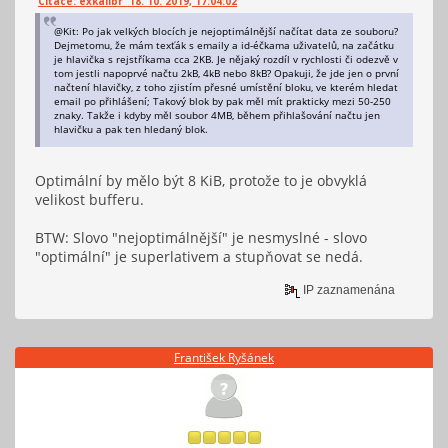
Citace: exkalibr 18. 10. 2019, 17:04:02
@Kit: Po jak velkých blocích je nejoptimálnější načítat data ze souboru?
Dejmetomu, že mám texťák s emaily a id-éčkama uživatelů, na začátku
je hlavička s rejstříkama cca 2KB. Je nějaký rozdíl v rychlosti či odezvě v
tom jestli napoprvé načtu 2kB, 4kB nebo 8kB? Opakuji, že jde jen o první
načtení hlavičky, z toho zjistím přesné umístění bloku, ve kterém hledat
email po přihlášení; Takový blok by pak měl mít prakticky mezi 50-250
znaky. Takže i kdyby měl soubor 4MB, během přihlašování načtu jen
hlavičku a pak ten hledaný blok.
Optimální by mělo být 8 KiB, protože to je obvyklá
velikost bufferu.
BTW: Slovo "nejoptimálnější" je nesmyslné - slovo
"optimální" je superlativem a stupňovat se nedá.
IP zaznamenána
František Ryšánek