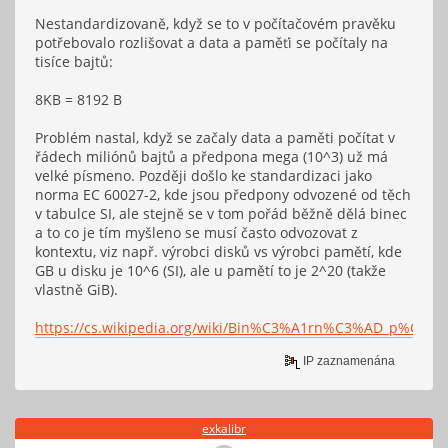
Nestandardizovaně, když se to v počítačovém pravěku
potřebovalo rozlišovat a data a paměťi se počítaly na
tisíce bajtů:
8KB = 8192 B
Problém nastal, když se začaly data a paměti počítat v
řádech miliónů bajtů a předpona mega (10^3) už má
velké písmeno. Později došlo ke standardizaci jako
norma EC 60027-2, kde jsou předpony odvozené od těch
v tabulce SI, ale stejně se v tom pořád běžně dělá binec
a to co je tím myšleno se musí často odvozovat z
kontextu, viz např. výrobci disků vs výrobci pamětí, kde
GB u disku je 10^6 (SI), ale u pamětí to je 2^20 (takže
vlastně GiB).
https://cs.wikipedia.org/wiki/Bin%C3%A1rn%C3%AD_p%C5%
IP zaznamenána
exkalibr