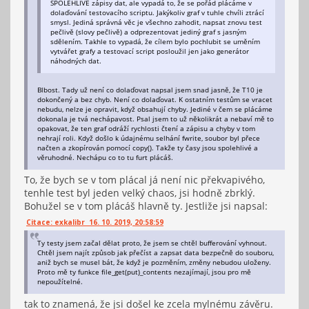
SPOLEHLIVÉ zápisy dat, ale vypadá to, že se pořád plácáme v
dolaďování testovacího scriptu. Jakýkoliv graf v tuhle chvíli ztrácí
smysl. Jediná správná věc je všechno zahodit, napsat znovu test
pečlivě (slovy pečlivě) a odprezentovat jediný graf s jasným
sdělením. Takhle to vypadá, že cílem bylo pochlubit se uměním
vytvářet grafy a testovací script posloužil jen jako generátor
náhodných dat.
Blbost. Tady už není co dolaďovat napsal jsem snad jasně, že T10 je
dokončený a bez chyb. Není co dolaďovat. K ostatním testům se vracet
nebudu, nelze je opravit, když obsahují chyby. Jediné v čem se plácáme
dokonala je tvá nechápavost. Psal jsem to už několikrát a nebaví mě to
opakovat, že ten graf odráží rychlosti čtení a zápisu a chyby v tom
nehrají roli. Když došlo k údajnému selhání fwrite, soubor byl přece
načten a zkopírován pomocí copy(). Takže ty časy jsou spolehlivé a
věruhodné. Nechápu co to tu furt plácáš.
To, že bych se v tom plácal já není nic překvapivého,
tenhle test byl jeden velký chaos, jsi hodně zbrklý.
Bohužel se v tom plácáš hlavně ty. Jestliže jsi napsal:
Citace: exkalibr 16. 10. 2019, 20:58:59
Ty testy jsem začal dělat proto, že jsem se chtěl bufferování vyhnout.
Chtěl jsem najít způsob jak přečíst a zapsat data bezpečně do souboru,
aniž bych se musel bát, že když je pozměním, změny nebudou uloženy.
Proto mě ty funkce file_get(put)_contents nezajímají, jsou pro mě
nepoužítelné.
tak to znamená, že jsi došel ke zcela mylnému závěru.