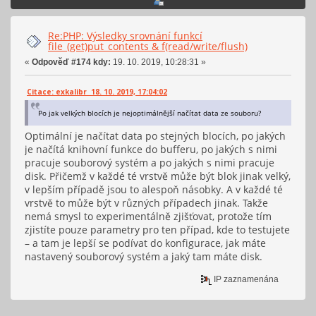
Re:PHP: Výsledky srovnání funkcí
file_(get)put_contents & f(read/write/flush)
«
Odpověď #174 kdy:
19. 10. 2019, 10:28:31 »
Citace: exkalibr 18. 10. 2019, 17:04:02
Po jak velkých blocích je nejoptimálnější načítat data ze souboru?
Optimální je načítat data po stejných blocích, po jakých
je načítá knihovní funkce do bufferu, po jakých s nimi
pracuje souborový systém a po jakých s nimi pracuje
disk. Přičemž v každé té vrstvě může být blok jinak velký,
v lepším případě jsou to alespoň násobky. A v každé té
vrstvě to může být v různých případech jinak. Takže
nemá smysl to experimentálně zjišťovat, protože tím
zjistíte pouze parametry pro ten případ, kde to testujete
– a tam je lepší se podívat do konfigurace, jak máte
nastavený souborový systém a jaký tam máte disk.
IP zaznamenána