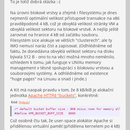
To je totiž dobrá otázka :-(
Na úrovni blokové vrstvy a zřejmě i filesystému je dnes
nejmenší optimální velikost přístupové transakce na x86
pravděpodoně 4 kB, což je obvyklá velikost stránky VM a
obvyklá velikost sektoru na blokové vrstvě. A nejlíp ještě
zarovnat na hranice 4 kB od začátku souboru.
Filesystém sice alokuje ve větších "clusterech", ale ty
IMO nemusí naráz číst a zapisovat. (Odhlédněme od
faktu, že donedávna obvyklá velikost sektoru na disku
bývala 512 B - ono to na věci možná mnoho neměnilo,
vzhledem k tomu, jak funguje v UNIXu memory
management v těsné spolupráci s blokovou vrstvou a
souborovými systémy. A odhlédněme od existence
"huge pages" na Linuxu a snad i jinde.)
A Kit má naopak pravdu v tom, že 8 kB/kiB je alokační
jednotka
Apache HTTPd "buckets"
, konkrétně:
Kód:
[Vybrat]
/* default bucket buffer size - 8KB minus room for memory allocato
#define APR_BUCKET_BUFF_SIZE 8000
Což osobně čtu tak, že user-space alokátor Apache si
přidělenou virtuální paměť (přidělena kernelem po 4 kB)