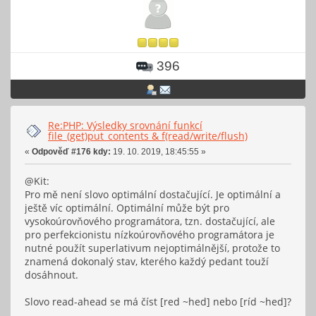
396
Re:PHP: Výsledky srovnání funkcí
file_(get)put_contents & f(read/write/flush)
«
Odpověď #176 kdy:
19. 10. 2019, 18:45:55 »
@Kit:
Pro mě není slovo optimální dostačující. Je optimální a
ještě víc optimální. Optimální může být pro
vysokoúrovňového programátora, tzn. dostačující, ale
pro perfekcionistu nízkoúrovňového programátora je
nutné použít superlativum nejoptimálnější, protože to
znamená dokonalý stav, kterého každý pedant touží
dosáhnout.
Slovo read-ahead se má číst [red ~hed] nebo [ríd ~hed]?