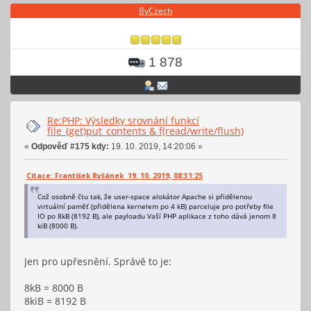
ByCzech
1 878
Re:PHP: Výsledky srovnání funkcí
file_(get)put_contents & f(read/write/flush)
«
Odpověď #175 kdy:
19. 10. 2019, 14:20:06 »
Citace: František Ryšánek 19. 10. 2019, 08:31:25
Což osobně čtu tak, že user-space alokátor Apache si přidělenou
virtuální paměť (přidělena kernelem po 4 kB) parceluje pro potřeby file
IO po 8kB (8192 B), ale payloadu Vaší PHP aplikace z toho dává jenom 8
kiB (8000 B).
Jen pro upřesnění. Správě to je:
8kB = 8000 B
8kiB = 8192 B