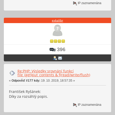
IP zaznamenána
exkalibr
396
Re:PHP: Výsledky srovnání funkcí
file_(get)put_contents & f(read/write/flush)
«
Odpověď #177 kdy:
19. 10. 2019, 18:57:35 »
František Ryšánek:
Díky za rozsáhlý popis.
IP zaznamenána