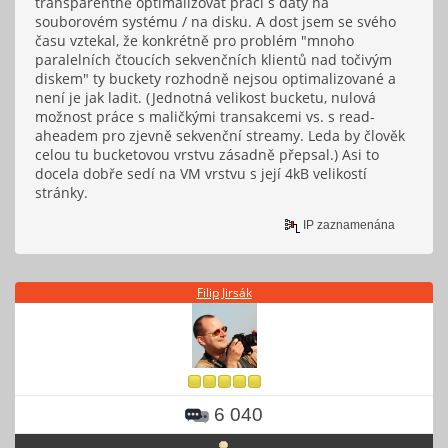
transparentně optimalizovat práci s daty na
souborovém systému / na disku. A dost jsem se svého
času vztekal, že konkrétně pro problém "mnoho
paralelních čtoucích sekvenčních klientů nad točivým
diskem" ty buckety rozhodně nejsou optimalizované a
není je jak ladit. (Jednotná velikost bucketu, nulová
možnost práce s maličkými transakcemi vs. s read-
aheadem pro zjevně sekvenční streamy. Leda by člověk
celou tu bucketovou vrstvu zásadně přepsal.) Asi to
docela dobře sedí na VM vrstvu s její 4kB velikostí
stránky.
IP zaznamenána
Filip Jirsák
6 040