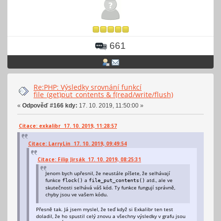
661
Re:PHP: Výsledky srovnání funkcí
file_(get)put_contents & f(read/write/flush)
«
Odpověď #166 kdy:
17. 10. 2019, 11:50:00 »
Citace: exkalibr 17. 10. 2019, 11:28:57
Citace: LarryLin 17. 10. 2019, 09:49:54
Citace: Filip Jirsák 17. 10. 2019, 08:25:31
Jenom bych upřesnil, že neustále píšete, že selhávají
funkce
a
atd., ale ve
flock()
file_put_contents()
skutečnosti selhává váš kód. Ty funkce fungují správně,
chyby jsou ve vašem kódu.
Přesně tak. Já jsem myslel, že teď když si Exkalibr ten test
doladil, že ho spustil celý znovu a všechny výsledky v grafu jsou