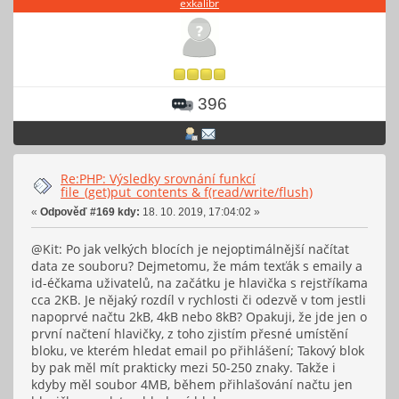
exkalibr
396
Re:PHP: Výsledky srovnání funkcí
file_(get)put_contents & f(read/write/flush)
«
Odpověď #169 kdy:
18. 10. 2019, 17:04:02 »
@Kit: Po jak velkých blocích je nejoptimálnější načítat
data ze souboru? Dejmetomu, že mám texťák s emaily a
id-éčkama uživatelů, na začátku je hlavička s rejstříkama
cca 2KB. Je nějaký rozdíl v rychlosti či odezvě v tom jestli
napoprvé načtu 2kB, 4kB nebo 8kB? Opakuji, že jde jen o
první načtení hlavičky, z toho zjistím přesné umístění
bloku, ve kterém hledat email po přihlášení; Takový blok
by pak měl mít prakticky mezi 50-250 znaky. Takže i
kdyby měl soubor 4MB, během přihlašování načtu jen