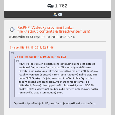
1 762
Re:PHP: Výsledky srovnání funkcí
file_(get)put_contents & f(read/write/flush)
«
Odpověď #173 kdy:
19. 10. 2019, 08:31:25 »
Citace: Kit 18. 10. 2019, 22:51:06
Citace: exkalibr 18. 10. 2019, 17:04:02
@Kit: Po jak velkých blocích je nejoptimálnější načítat data ze
souboru? Dejmetomu, že mám texťák s emaily a id-éčkama
uživatelů, na začátku je hlavička s rejstříkama cca 2KB. Je nějaký
rozdíl v rychlosti či odezvě v tom jestli napoprvé načtu 2kB, 4kB
nebo 8kB? Opakuji, že jde jen o první načtení hlavičky, z toho
zjistím přesné umístění bloku, ve kterém hledat email po
přihlášení; Takový blok by pak měl mít prakticky mezi 50-250
znaky. Takže i kdyby měl soubor 4MB, během přihlašování načtu
jen hlavičku a pak ten hledaný blok.
Optimální by mělo být 8 KiB, protože to je obvyklá velikost bufferu.