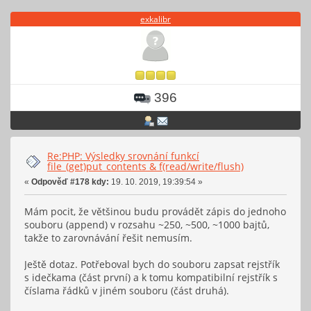
exkalibr
396
Re:PHP: Výsledky srovnání funkcí
file_(get)put_contents & f(read/write/flush)
«
Odpověď #178 kdy:
19. 10. 2019, 19:39:54 »
Mám pocit, že většinou budu provádět zápis do jednoho
souboru (append) v rozsahu ~250, ~500, ~1000 bajtů,
takže to zarovnávání řešit nemusím.
Ještě dotaz. Potřeboval bych do souboru zapsat rejstřík
s idečkama (část první) a k tomu kompatibilní rejstřík s
číslama řádků v jiném souboru (část druhá).