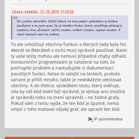
Citace: exkalibr 17. 10. 2019, 11:30:56
Nic jiného netvrdím. Záleží přece na tom jakým způsobem ty funkce
použijete a to jsem psal, že já hledám funkci, která umožňuje přístup k
souboru více uživateli, načíst soubor, změnit soubor, zapsat soubor. V
mých testech není ta změna.
To ale umožňují všechny funkce, o kterých tady byla řeč.
Akorát se (kterákoli z nich) musí správně používat. Navíc
ty vaše testy mohou ale nemusí případné chyby odhalit.
Konkurenční programování je založené na tom, že
pochopíte problém a nastudujete si dokumentaci
použitých funkcí. Nelze to založit na testech, protože
variant je příliš mnoho, takže je nedokážete otestovat
všechny. A do třetice, výsledkem testu, který ověřuje,
zda by váš kód mohl být správně, je výstup ano (možná
je správně) nebo ne (není správně) – ne žádné grafy.
Pokud vám z testu vyjde, že ten kód je špatně, nemá
smysl z toho malovat nějaký graf, ale opravit ten kód.
IP zaznamenána