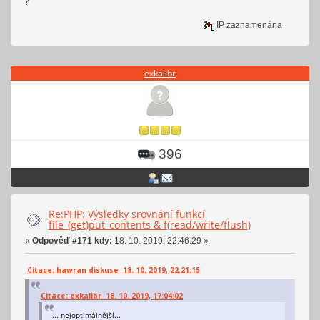
?
IP zaznamenána
exkalibr
396
Re:PHP: Výsledky srovnání funkcí
file_(get)put_contents & f(read/write/flush)
«
Odpověď #171 kdy:
18. 10. 2019, 22:46:29 »
Citace: hawran diskuse 18. 10. 2019, 22:21:15
Citace: exkalibr 18. 10. 2019, 17:04:02
... nejoptimálnější...