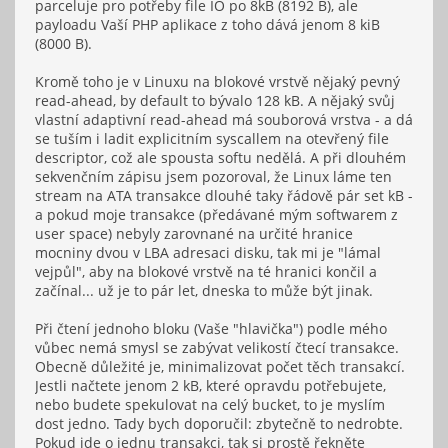
parceluje pro potřeby file IO po 8kB (8192 B), ale
payloadu Vaší PHP aplikace z toho dává jenom 8 kiB
(8000 B).
Kromě toho je v Linuxu na blokové vrstvě nějaký pevný
read-ahead, by default to bývalo 128 kB. A nějaký svůj
vlastní adaptivní read-ahead má souborová vrstva - a dá
se tuším i ladit explicitním syscallem na otevřený file
descriptor, což ale spousta softu nedělá. A při dlouhém
sekvenčním zápisu jsem pozoroval, že Linux láme ten
stream na ATA transakce dlouhé taky řádově pár set kB -
a pokud moje transakce (předávané mým softwarem z
user space) nebyly zarovnané na určité hranice
mocniny dvou v LBA adresaci disku, tak mi je "lámal
vejpůl", aby na blokové vrstvě na té hranici končil a
začínal... už je to pár let, dneska to může být jinak.
Při čtení jednoho bloku (Vaše "hlavička") podle mého
vůbec nemá smysl se zabývat velikostí čtecí transakce.
Obecně důležité je, minimalizovat počet těch transakcí.
Jestli načtete jenom 2 kB, které opravdu potřebujete,
nebo budete spekulovat na celý bucket, to je myslím
dost jedno. Tady bych doporučil: zbytečně to nedrobte.
Pokud jde o jednu transakci, tak si prostě řekněte