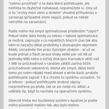
"svému prostředí" o ta data která potřebujete, ale
netřeba to zbytečně nafukovat, nepomůžete si. Ony už
si to "vrstvy mezi vámi a diskem" vhodně přifouknou a
zarovnají (případně zlomí vejpůl, pokud se někde
netrefíte na zarovnání).
Podle mého má smysl optimalizovat především *zápis*.
Pokud máte data hezky za sebou = taková optimalizace
je možná, zapisujte v co největších blocích (zas tak aby
Vám to nezačlo dělat problémy s dostupným objemem
RAM). Usnadníte tím práci fyzickým diskům - ať už se
bude jednat o flash (erase bloky velké pár set kB až
jednotky MB) nebo o točivý disk (pro transakce větší než
1 MB se průchodnost v random zátěži začíná blížit
průchodnosti sekvenční). Nemá ale smysl, dělat kvůli
tomu po svém nějaký read-ahead a write-back, protože
potřebujete zapsat 1 B a chcete to systému usnadnit. To
je blbost - pokud potřebujete drobné zápisy
rozprostřené po ploše, tak se asi nedá nic dělat, a
uděláte líp, když to necháte na operačním systému.
Obecně třeba ten bucketový systém v Apačovi je podle
mého původně myšlen tak, aby bylo možno