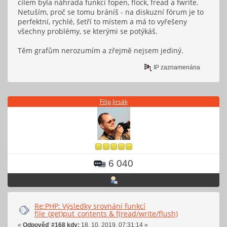
cílem byla náhrada funkcí fopen, flock, fread a fwrite.
Netuším, proč se tomu bráníš - na diskuzní fórum je to
perfektní, rychlé, šetří to místem a má to vyřešeny
všechny problémy, se kterými se potýkáš.
Těm grafům nerozumím a zřejmě nejsem jediný.
IP zaznamenána
Filip Jirsák
6 040
Re:PHP: Výsledky srovnání funkcí
file_(get)put_contents & f(read/write/flush)
«
Odpověď #168 kdy:
18. 10. 2019, 07:31:14 »