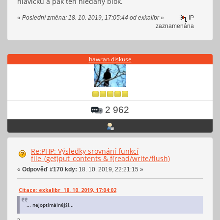
hlavičku a pak ten hledaný blok.
«
Poslední změna: 18. 10. 2019, 17:05:44 od exkalibr
»
IP
zaznamenána
hawran diskuse
2 962
Re:PHP: Výsledky srovnání funkcí
file_(get)put_contents & f(read/write/flush)
«
Odpověď #170 kdy:
18. 10. 2019, 22:21:15 »
Citace: exkalibr 18. 10. 2019, 17:04:02
... nejoptimálnější...