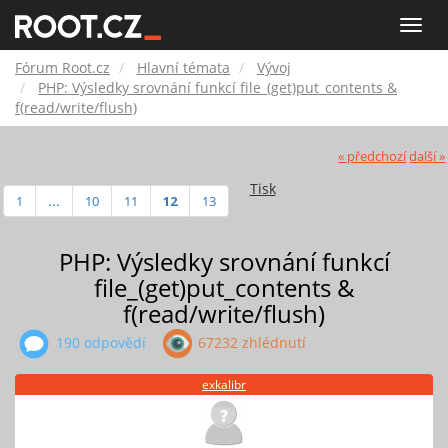
Fórum
Toggle
naviga
Root.cz
Fórum Root.cz
Hlavní témata
Vývoj
PHP: Výsledky srovnání funkcí file_(get)put_contents &
f(read/write/flush)
« předchozí
další »
Tisk
1
...
10
11
12
13
PHP: Výsledky srovnání funkcí
file_(get)put_contents &
f(read/write/flush)
190 odpovědí
67232 zhlédnutí
exkalibr