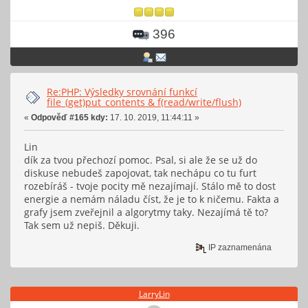
396
Re:PHP: Výsledky srovnání funkcí
file_(get)put_contents & f(read/write/flush)
«
Odpověď #165 kdy:
17. 10. 2019, 11:44:11 »
Lin
dík za tvou přechozí pomoc. Psal, si ale že se už do
diskuse nebudeš zapojovat, tak nechápu co tu furt
rozebíráš - tvoje pocity mě nezajímají. Stálo mě to dost
energie a nemám náladu číst, že je to k ničemu. Fakta a
grafy jsem zveřejnil a algorytmy taky. Nezajímá tě to?
Tak sem už nepiš. Děkuji.
IP zaznamenána
LarryLin