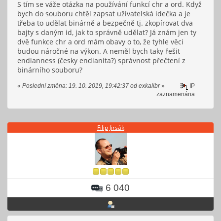
S tím se váže otázka na používání funkcí chr a ord. Když
bych do souboru chtěl zapsat uživatelská idečka a je
třeba to udělat binárně a bezpečně tj. zkopírovat dva
bajty s daným id, jak to správně udělat? Já znám jen ty
dvě funkce chr a ord mám obavy o to, že tyhle věci
budou náročné na výkon. A neměl bych taky řešit
endianness (česky endianita?) správnost přečtení z
binárního souboru?
«
Poslední změna: 19. 10. 2019, 19:42:37 od exkalibr
»
IP
zaznamenána
Filip Jirsák
6 040