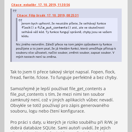
Citace: exkalibr 17. 10. 2019, 11:30:56
Citace: Filip Jirsák 17. 10. 2019, 08:25:31
Jenom bych upřesnil, že neustále píšete, že selhávají funkce
a
atd., ale ve skutečnosti
flock()
file_put_contents()
selhává váš kód. Ty funkce fungují správně, chyby jsou ve vašem
kódu.
Nic jiného netvrdím. Záleží přece na tom jakým způsobem ty funkce
použijete a to jsem psal, že já hledám funkci, která umožňuje přístup k
souboru více uživateli, načíst soubor, změnit soubor, zapsat soubor. V
mých testech není ta změna.
Tak to jsem ti přece takový skript napsal. Fopen, flock,
fread, fwrite, fclose. To funguje perfektně a bez chyby.
Samozřejmě je lepší používat file_get_contents a
file_put_contents s tím, že mezi nimi ten soubor
zamknutý není, což v jiných aplikacích vůbec nevadí.
Obvykle se totiž používají pro zápis generovaného
souboru, logu nebo čtení konfigurace.
Pro práci s daty, u kterých je riziko souběhu při R/W, je
dobrá databáze SQLite. Sami autoři uvádí, že jejich