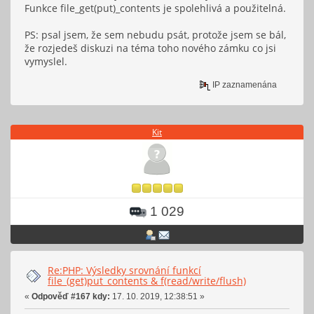
Funkce file_get(put)_contents je spolehlivá a použitelná.
PS: psal jsem, že sem nebudu psát, protože jsem se bál,
že rozjedeš diskuzi na téma toho nového zámku co jsi
vymyslel.
IP zaznamenána
Kit
1 029
Re:PHP: Výsledky srovnání funkcí
file_(get)put_contents & f(read/write/flush)
«
Odpověď #167 kdy:
17. 10. 2019, 12:38:51 »