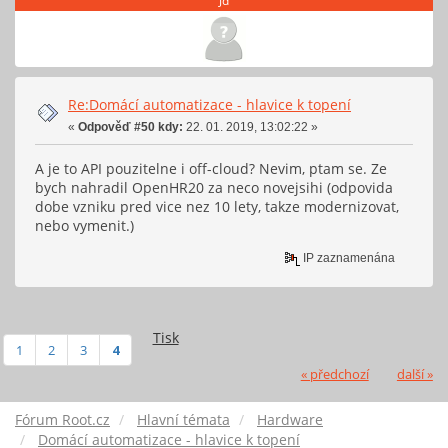
Jd
Re:Domácí automatizace - hlavice k topení
«
Odpověď #50 kdy:
22. 01. 2019, 13:02:22 »
A je to API pouzitelne i off-cloud? Nevim, ptam se. Ze
bych nahradil OpenHR20 za neco novejsihi (odpovida
dobe vzniku pred vice nez 10 lety, takze modernizovat,
nebo vymenit.)
IP zaznamenána
Tisk
1
2
3
4
« předchozí
další »
Fórum Root.cz
Hlavní témata
Hardware
Domácí automatizace - hlavice k topení