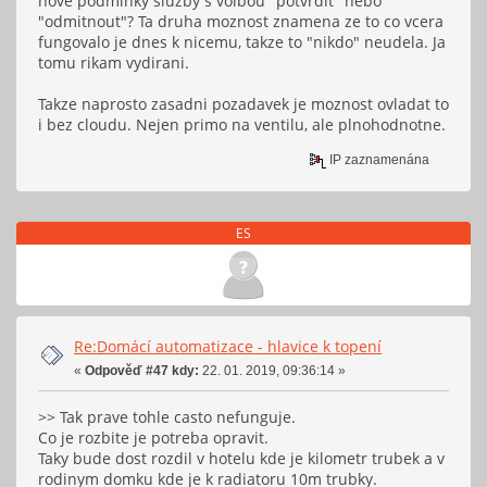
nove podminky sluzby s volbou "potvrdit" nebo
"odmitnout"? Ta druha moznost znamena ze to co vcera
fungovalo je dnes k nicemu, takze to "nikdo" neudela. Ja
tomu rikam vydirani.
Takze naprosto zasadni pozadavek je moznost ovladat to
i bez cloudu. Nejen primo na ventilu, ale plnohodnotne.
IP zaznamenána
ES
Re:Domácí automatizace - hlavice k topení
«
Odpověď #47 kdy:
22. 01. 2019, 09:36:14 »
>> Tak prave tohle casto nefunguje.
Co je rozbite je potreba opravit.
Taky bude dost rozdil v hotelu kde je kilometr trubek a v
rodinym domku kde je k radiatoru 10m trubky.