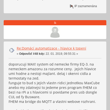
IP zaznamenána
lk
Re:Domácí automatizace - hlavice k topení
«
Odpověď #48 kdy:
22. 01. 2019, 09:55:31 »
doporucuji MAX! system od nemecke firmy EQ-3. na
nemeckem amazonu za rozumne ceny. jejich hlavice
umi hodne a nestoji majlant. delaj i okenni cidla a
termostaty na zed.
funguje to bud s jejich vlastn ridici jednotkou MaxCube
anebo my zdatnejsi to jedeme pres program FHEM co
bezi na rPi a s hlavicemi si povidame pres usb dongle
CUL od fy Busware.
FHEM ma bridge do MQTT a vlastni webove rozhrani.