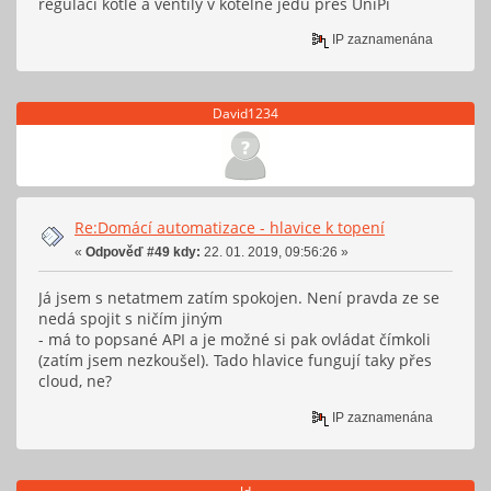
regulaci kotle a ventily v kotelne jedu pres UniPi
IP zaznamenána
David1234
Re:Domácí automatizace - hlavice k topení
«
Odpověď #49 kdy:
22. 01. 2019, 09:56:26 »
Já jsem s netatmem zatím spokojen. Není pravda ze se
nedá spojit s ničím jiným
- má to popsané API a je možné si pak ovládat čímkoli
(zatím jsem nezkoušel). Tado hlavice fungují taky přes
cloud, ne?
IP zaznamenána