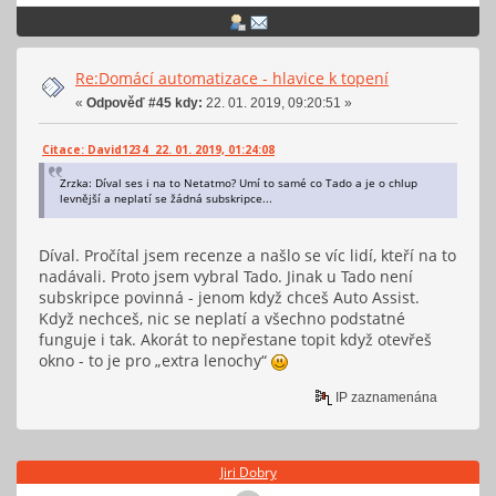
Re:Domácí automatizace - hlavice k topení
«
Odpověď #45 kdy:
22. 01. 2019, 09:20:51 »
Citace: David1234 22. 01. 2019, 01:24:08
Zrzka: Díval ses i na to Netatmo? Umí to samé co Tado a je o chlup
levnější a neplatí se žádná subskripce...
Díval. Pročítal jsem recenze a našlo se víc lidí, kteří na to
nadávali. Proto jsem vybral Tado. Jinak u Tado není
subskripce povinná - jenom když chceš Auto Assist.
Když nechceš, nic se neplatí a všechno podstatné
funguje i tak. Akorát to nepřestane topit když otevřeš
okno - to je pro „extra lenochy“
IP zaznamenána
Jiri Dobry