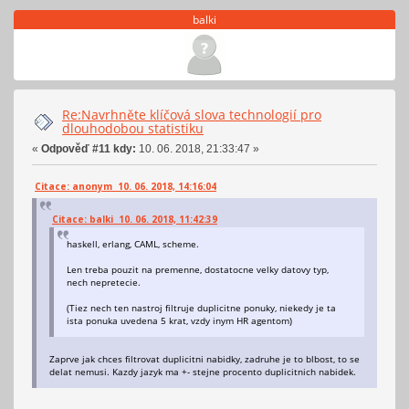
balki
Re:Navrhněte klíčová slova technologií pro
dlouhodobou statistiku
«
Odpověď #11 kdy:
10. 06. 2018, 21:33:47 »
Citace: anonym 10. 06. 2018, 14:16:04
Citace: balki 10. 06. 2018, 11:42:39
haskell, erlang, CAML, scheme.
Len treba pouzit na premenne, dostatocne velky datovy typ,
nech nepretecie.
(Tiez nech ten nastroj filtruje duplicitne ponuky, niekedy je ta
ista ponuka uvedena 5 krat, vzdy inym HR agentom)
Zaprve jak chces filtrovat duplicitni nabidky, zadruhe je to blbost, to se
delat nemusi. Kazdy jazyk ma +- stejne procento duplicitnich nabidek.