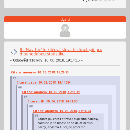
dgsfd
Re:Navrhněte klíčová slova technologií pro
dlouhodobou statistiku
«
Odpověď #10 kdy:
10. 06. 2018, 19:14:15 »
Citace: anonym 10. 06. 2018, 16:26:13
Citace: pepa 10. 06. 2018, 16:14:39
Citace: anonym 10. 06. 2018, 15:13:11
Citace: JSH 10. 06. 2018, 14:41:57
Citace: anonym 10. 06. 2018, 14:16:04
Zaprve jak chces filtrovat duplicitni nabidky,
zadruhe je to blbost, to se delat nemusi.
Kazdy jazyk ma +- stejne procento