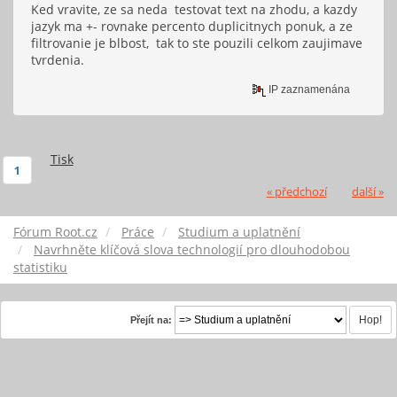
Ked vravite, ze sa neda testovat text na zhodu, a kazdy
jazyk ma +- rovnake percento duplicitnych ponuk, a ze
filtrovanie je blbost, tak to ste pouzili celkom zaujimave
tvrdenia.
IP zaznamenána
Tisk
1
« předchozí
další »
Fórum Root.cz
Práce
Studium a uplatnění
Navrhněte klíčová slova technologií pro dlouhodobou
statistiku
Přejít na: