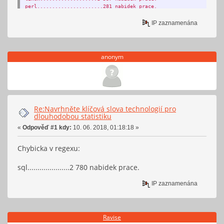
perl......................281 nabidek prace.
intellij...................25 nabidek prace.
IP zaznamenána
anonym
Re:Navrhněte klíčová slova technologií pro
dlouhodobou statistiku
«
Odpověď #1 kdy:
10. 06. 2018, 01:18:18 »
Chybicka v regexu:
sql.....................2 780 nabidek prace.
IP zaznamenána
Ravise