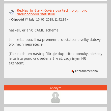
Re:Navrhněte klíčová slova technologií pro
dlouhodobou statistiku
«
Odpověď #4 kdy:
10. 06. 2018, 11:42:39 »
haskell, erlang, CAML, scheme.
Len treba pouzit na premenne, dostatocne velky datovy
typ, nech nepretecie.
(Tiez nech ten nastroj filtruje duplicitne ponuky, niekedy
je ta ista ponuka uvedena 5 krat, vzdy inym HR
agentom)
IP zaznamenána
anonym