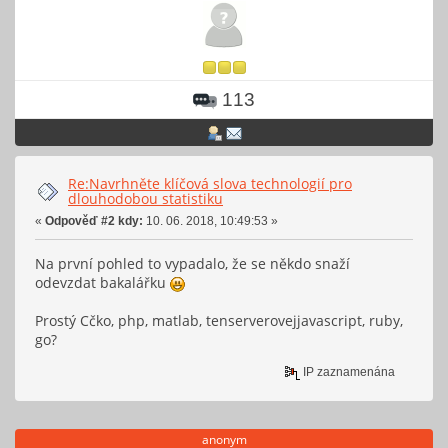
113
Re:Navrhněte klíčová slova technologií pro
dlouhodobou statistiku
«
Odpověď #2 kdy:
10. 06. 2018, 10:49:53 »
Na první pohled to vypadalo, že se někdo snaží
odevzdat bakalářku
Prostý Cčko, php, matlab, tenserverovejjavascript, ruby,
go?
IP zaznamenána
anonym