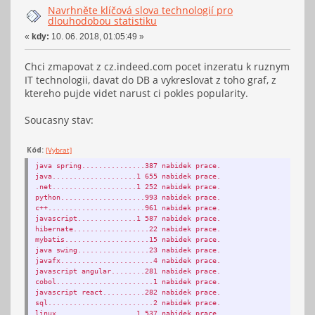
Navrhněte klíčová slova technologií pro
dlouhodobou statistiku
«
kdy:
10. 06. 2018, 01:05:49 »
Chci zmapovat z cz.indeed.com pocet inzeratu k ruznym
IT technologii, davat do DB a vykreslovat z toho graf, z
ktereho pujde videt narust ci pokles popularity.
Soucasny stav:
Kód:
[Vybrat]
java spring...............387 nabidek prace.
java....................1 655 nabidek prace.
.net....................1 252 nabidek prace.
python....................993 nabidek prace.
c++.......................961 nabidek prace.
javascript..............1 587 nabidek prace.
hibernate..................22 nabidek prace.
mybatis....................15 nabidek prace.
java swing.................23 nabidek prace.
javafx......................4 nabidek prace.
javascript angular........281 nabidek prace.
cobol.......................1 nabidek prace.
javascript react..........282 nabidek prace.
sql.........................2 nabidek prace.
linux...................1 537 nabidek prace.