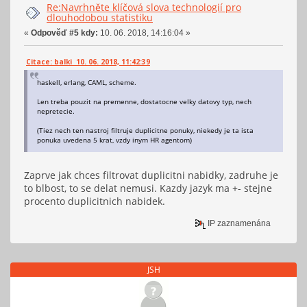
Re:Navrhněte klíčová slova technologií pro
dlouhodobou statistiku
«
Odpověď #5 kdy:
10. 06. 2018, 14:16:04 »
Citace: balki 10. 06. 2018, 11:42:39
haskell, erlang, CAML, scheme.
Len treba pouzit na premenne, dostatocne velky datovy typ, nech
nepretecie.
(Tiez nech ten nastroj filtruje duplicitne ponuky, niekedy je ta ista
ponuka uvedena 5 krat, vzdy inym HR agentom)
Zaprve jak chces filtrovat duplicitni nabidky, zadruhe je
to blbost, to se delat nemusi. Kazdy jazyk ma +- stejne
procento duplicitnich nabidek.
IP zaznamenána
JSH