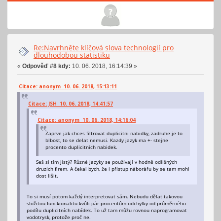
Re:Navrhněte klíčová slova technologií pro
dlouhodobou statistiku
«
Odpověď #8 kdy:
10. 06. 2018, 16:14:39 »
Citace: anonym 10. 06. 2018, 15:13:11
Citace: JSH 10. 06. 2018, 14:41:57
Citace: anonym 10. 06. 2018, 14:16:04
Zaprve jak chces filtrovat duplicitni nabidky, zadruhe je to
blbost, to se delat nemusi. Kazdy jazyk ma +- stejne
procento duplicitnich nabidek.
Seš si tím jistý? Různé jazyky se používají v hodně odlišných
druzích firem. A čekal bych, že i přístup náborářu by se tam mohl
dost lišit.
To si musí potom každý interpretovat sám. Nebudu dělat takovou
složitou funckionalitu kvůli pár procentům odchylky od průměrného
podílu duplicitních nabídek. To už tam můžu rovnou naprogramovat
vodotrysk, protože proč ne.