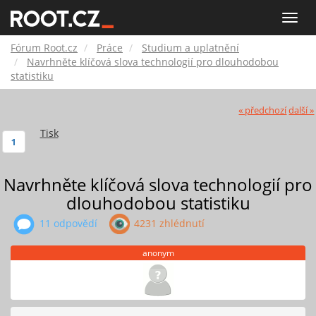
Fórum
Toggle
naviga
Root.cz
Fórum Root.cz
Práce
Studium a uplatnění
Navrhněte klíčová slova technologií pro dlouhodobou
statistiku
« předchozí
další »
Tisk
1
Navrhněte klíčová slova technologií pro
dlouhodobou statistiku
11 odpovědí
4231 zhlédnutí
anonym