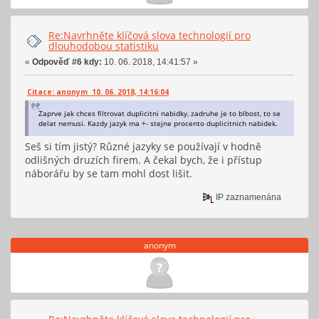
Re:Navrhněte klíčová slova technologií pro
dlouhodobou statistiku
«
Odpověď #6 kdy:
10. 06. 2018, 14:41:57 »
Citace: anonym 10. 06. 2018, 14:16:04
Zaprve jak chces filtrovat duplicitni nabidky, zadruhe je to blbost, to se
delat nemusi. Kazdy jazyk ma +- stejne procento duplicitnich nabidek.
Seš si tím jistý? Různé jazyky se používají v hodně
odlišných druzích firem. A čekal bych, že i přístup
náborářu by se tam mohl dost lišit.
IP zaznamenána
anonym