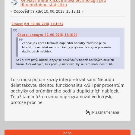
Re:Navrhněte klíčová slova technologií pro
dlouhodobou statistiku
«
Odpověď #7 kdy:
10. 06. 2018, 15:13:11 »
Citace: JSH 10. 06. 2018, 14:41:57
Citace: anonym 10. 06. 2018, 14:16:04
Zaprve jak chces filtrovat duplicitni nabidky, zadruhe je to
blbost, to se delat nemusi. Kazdy jazyk ma +- stejne procento
duplicitnich nabidek.
Seš si tím jistý? Různé jazyky se používají v hodně odlišných druzích
firem. A čekal bych, že i přístup náborářu by se tam mohl dost lišit.
To si musí potom každý interpretovat sám. Nebudu
dělat takovou složitou funckionalitu kvůli pár procentům
odchylky od průměrného podílu duplicitních nabídek.
To už tam můžu rovnou naprogramovat vodotrysk,
protože proč ne.
IP zaznamenána
pepa