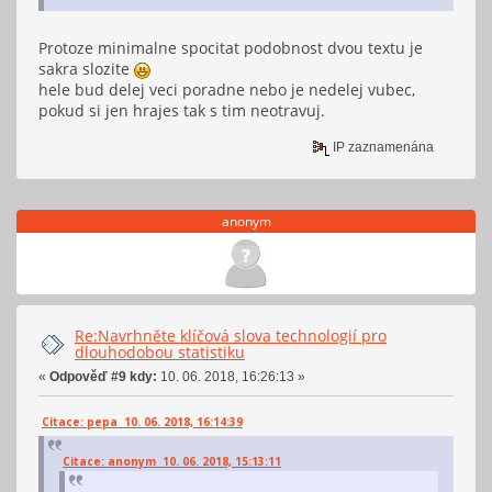
Protoze minimalne spocitat podobnost dvou textu je
sakra slozite
hele bud delej veci poradne nebo je nedelej vubec,
pokud si jen hrajes tak s tim neotravuj.
IP zaznamenána
anonym
Re:Navrhněte klíčová slova technologií pro
dlouhodobou statistiku
«
Odpověď #9 kdy:
10. 06. 2018, 16:26:13 »
Citace: pepa 10. 06. 2018, 16:14:39
Citace: anonym 10. 06. 2018, 15:13:11