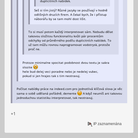
duplicitnich nabidek.
Seš si tím jistý? Různé jazyky se používají v hodně
odlišných druzích firem. A čekal bych, že i přístup
náborářu by se tam mohl dost lišit.
To si musí potom každý interpretovat sám. Nebudu dělat
takovou složitou funckionalitu kvůli pár procentům
odchylky od průměrného podílu duplicitních nabídek. To
už tam můžu rovnou naprogramovat vodotrysk, protože
proč ne.
Protoze minimalne spocitat podobnost dvou textu je sakra
slozite
hele bud delej veci poradne nebo je nedelej vubec,
pokud si jen hrajes tak s tim neotravuj.
Počítat nabídky práce na indeed.com pro jednotlivá klíčová slova je věc
sama o sobě udělaná pořádně, demente
A když neumíš ani takovou
jednoduchou statistiku interpretovat, tak neotravuj.
+1
IP zaznamenána