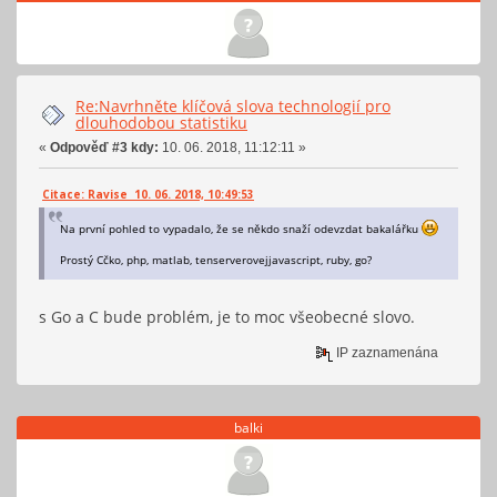
Re:Navrhněte klíčová slova technologií pro
dlouhodobou statistiku
«
Odpověď #3 kdy:
10. 06. 2018, 11:12:11 »
Citace: Ravise 10. 06. 2018, 10:49:53
Na první pohled to vypadalo, že se někdo snaží odevzdat bakalářku
Prostý Cčko, php, matlab, tenserverovejjavascript, ruby, go?
s Go a C bude problém, je to moc všeobecné slovo.
IP zaznamenána
balki