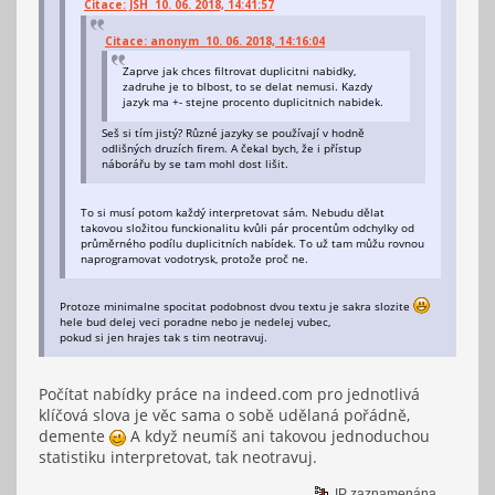
Citace: JSH 10. 06. 2018, 14:41:57
Citace: anonym 10. 06. 2018, 14:16:04
Zaprve jak chces filtrovat duplicitni nabidky,
zadruhe je to blbost, to se delat nemusi. Kazdy
jazyk ma +- stejne procento duplicitnich nabidek.
Seš si tím jistý? Různé jazyky se používají v hodně
odlišných druzích firem. A čekal bych, že i přístup
náborářu by se tam mohl dost lišit.
To si musí potom každý interpretovat sám. Nebudu dělat
takovou složitou funckionalitu kvůli pár procentům odchylky od
průměrného podílu duplicitních nabídek. To už tam můžu rovnou
naprogramovat vodotrysk, protože proč ne.
Protoze minimalne spocitat podobnost dvou textu je sakra slozite
hele bud delej veci poradne nebo je nedelej vubec,
pokud si jen hrajes tak s tim neotravuj.
Počítat nabídky práce na indeed.com pro jednotlivá
klíčová slova je věc sama o sobě udělaná pořádně,
demente
A když neumíš ani takovou jednoduchou
statistiku interpretovat, tak neotravuj.
IP zaznamenána