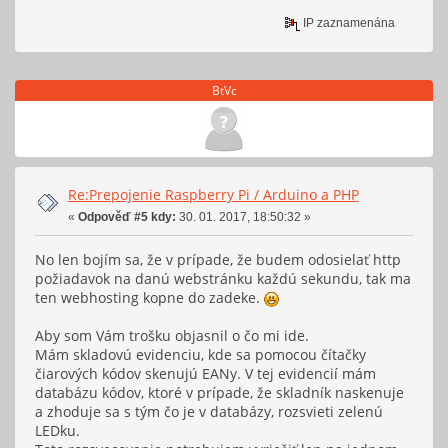
IP zaznamenána
BtVc
Re:Prepojenie Raspberry Pi / Arduino a PHP
«
Odpověď #5 kdy:
30. 01. 2017, 18:50:32 »
No len bojím sa, že v prípade, že budem odosielať http
požiadavok na danú webstránku každú sekundu, tak ma
ten webhosting kopne do zadeke.
Aby som Vám trošku objasnil o čo mi ide.
Mám skladovú evidenciu, kde sa pomocou čítačky
čiarových kódov skenujú EANy. V tej evidencií mám
databázu kódov, ktoré v prípade, že skladník naskenuje
a zhoduje sa s tým čo je v databázy, rozsvieti zelenú
LEDku.