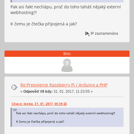
Pak asi fakt nechápu, proč do toho taháš nějaký externí
webhosting?!
K čemu je čtečka připojená a jak?
IP zaznamenána
BtVc
Re:Prepojenie Raspberry Pi / Arduino a PHP
«
Odpověď #8 kdy:
31. 01. 2017, 11:23:55 »
Citace: Jenda 31. 01. 2017, 05:59:23
Pak asi fakt nechápu, proč do toho taháš nějaký externí webhosting?!
K čemu je čtečka připojená a jak?