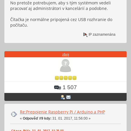
No pretože potrebujem, aby s tým systémom vedeli
pracovať aj administrátori v kancelárií a podobne.
Čítačka je normálne pripojená cez USB rozhranie do
počítaču.
IP zaznamenána
zboj
1 507
Re:Prepojenie Raspberry Pi / Arduino a PHP
«
Odpověď #9 kdy:
31. 01. 2017, 11:56:00 »
Citace: BtVc 31. 01. 2017, 11:23:55