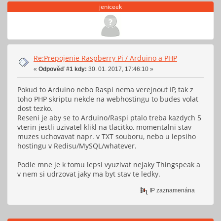
jeniceek
Re:Prepojenie Raspberry Pi / Arduino a PHP
«
Odpověď #1 kdy:
30. 01. 2017, 17:46:10 »
Pokud to Arduino nebo Raspi nema verejnout IP, tak z
toho PHP skriptu nekde na webhostingu to budes volat
dost tezko.
Reseni je aby se to Arduino/Raspi ptalo treba kazdych 5
vterin jestli uzivatel klikl na tlacitko, momentalni stav
muzes uchovavat napr. v TXT souboru, nebo u lepsiho
hostingu v Redisu/MySQL/whatever.
Podle mne je k tomu lepsi vyuzivat nejaky Thingspeak a
v nem si udrzovat jaky ma byt stav te ledky.
IP zaznamenána