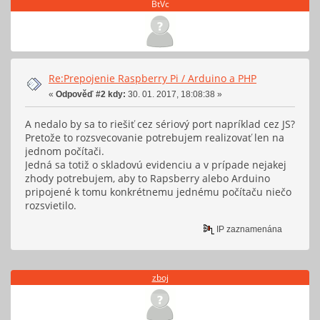
BtVc
Re:Prepojenie Raspberry Pi / Arduino a PHP
«
Odpověď #2 kdy:
30. 01. 2017, 18:08:38 »
A nedalo by sa to riešiť cez sériový port napríklad cez JS?
Pretože to rozsvecovanie potrebujem realizovať len na
jednom počítači.
Jedná sa totiž o skladovú evidenciu a v prípade nejakej
zhody potrebujem, aby to Rapsberry alebo Arduino
pripojené k tomu konkrétnemu jednému počítaču niečo
rozsvietilo.
IP zaznamenána
zboj