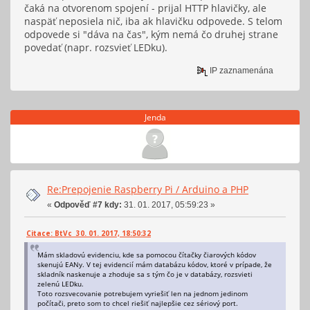
čaká na otvorenom spojení - prijal HTTP hlavičky, ale
naspäť neposiela nič, iba ak hlavičku odpovede. S telom
odpovede si "dáva na čas", kým nemá čo druhej strane
povedať (napr. rozsvieť LEDku).
IP zaznamenána
Jenda
Re:Prepojenie Raspberry Pi / Arduino a PHP
«
Odpověď #7 kdy:
31. 01. 2017, 05:59:23 »
Citace: BtVc 30. 01. 2017, 18:50:32
Mám skladovú evidenciu, kde sa pomocou čítačky čiarových kódov
skenujú EANy. V tej evidencií mám databázu kódov, ktoré v prípade, že
skladník naskenuje a zhoduje sa s tým čo je v databázy, rozsvieti
zelenú LEDku.
Toto rozsvecovanie potrebujem vyriešiť len na jednom jedinom
počítači, preto som to chcel riešiť najlepšie cez sériový port.