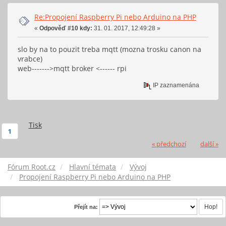
Re:Propojení Raspberry Pi nebo Arduino na PHP
«
Odpověď #10 kdy:
31. 01. 2017, 12:49:28 »
slo by na to pouzit treba mqtt (mozna trosku canon na
vrabce)
web------->mqtt broker <------ rpi
IP zaznamenána
Tisk
1
« předchozí
další »
Fórum Root.cz
Hlavní témata
Vývoj
Propojení Raspberry Pi nebo Arduino na PHP
Přejít na: