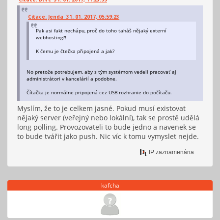
Citace: Jenda 31. 01. 2017, 05:59:23
Pak asi fakt nechápu, proč do toho taháš nějaký externí
webhosting?!
K čemu je čtečka připojená a jak?
No pretože potrebujem, aby s tým systémom vedeli pracovať aj
administrátori v kancelárií a podobne.
Čítačka je normálne pripojená cez USB rozhranie do počítaču.
Myslím, že to je celkem jasné. Pokud musí existovat
nějaký server (veřejný nebo lokální), tak se prostě udělá
long polling. Provozovateli to bude jedno a navenek se
to bude tvářit jako push. Nic víc k tomu vymyslet nejde.
IP zaznamenána
kafcha