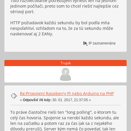
Toto rozsvecovanie potrebujem vyriešiť len na jednom
jedinom počítači, preto som to chcel riešiť najlepšie cez
sériový port.
HTTP požiadavok každú sekundu by bol podľa mňa
nespoľahliví, vzhľadom na to, že za tú sekundu môže
naskenovať aj 2 EANy.
IP zaznamenána
Trupik
Re:Propojení Raspberry Pi nebo Arduino na PHP
«
Odpověď #6 kdy:
30. 01. 2017, 21:37:05 »
To práve čiastočne rieši ten "long polling", o ktorom tu
celý čas hovoria. Spojenie sa nerobí každú sekundu, ale
len na začiatku a potom raz za čas (ak sa z nejakého
dôvodu preruší). Server kým nemá čo povedať, tak len