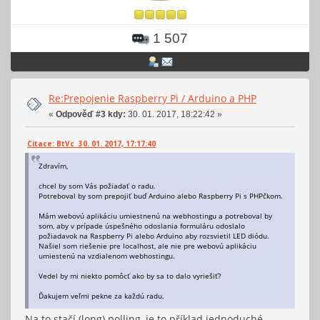
1 507
Re:Prepojenie Raspberry Pi / Arduino a PHP
«
Odpověď #3 kdy:
30. 01. 2017, 18:22:42 »
Citace: BtVc 30. 01. 2017, 17:17:40
Zdravím,
chcel by som Vás požiadať o radu.
Potreboval by som prepojiť buď Arduino alebo Raspberry Pi s PHPčkom.
Mám webovú aplikáciu umiestnenú na webhostingu a potreboval by
som, aby v prípade úspešného odoslania formuláru odoslalo
požiadavok na Raspberry Pi alebo Arduino aby rozsvietil LED diódu.
Našiel som riešenie pre localhost, ale nie pre webovú aplikáciu
umiestenú na vzdialenom webhostingu.
Vedel by mi niekto pomôcť ako by sa to dalo vyriešiť?
Ďakujem veľmi pekne za každú radu.
Na to stačí (long) polling, je to příklad jednoduché