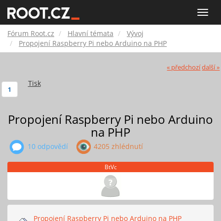
Fórum
Toggle
naviga
Root.cz
Fórum Root.cz
Hlavní témata
Vývoj
Propojení Raspberry Pi nebo Arduino na PHP
« předchozí
další »
Tisk
1
Propojení Raspberry Pi nebo Arduino
na PHP
10 odpovědí
4205 zhlédnutí
BtVc
Propojení Raspberry Pi nebo Arduino na PHP