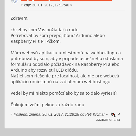
«
kdy:
30. 01. 2017, 17:17:40 »
Zdravím,
chcel by som Vás požiadať o radu.
Potreboval by som prepojiť buď Arduino alebo
Raspberry Pi s PHPčkom.
Mám webovú aplikáciu umiestnenú na webhostingu a
potreboval by som, aby v prípade úspešného odoslania
formuláru odoslalo požiadavok na Raspberry Pi alebo
Arduino aby rozsvietil LED diódu.
Našiel som riešenie pre localhost, ale nie pre webovú
aplikáciu umiestenú na vzdialenom webhostingu.
Vedel by mi niekto pomôcť ako by sa to dalo vyriešiť?
Ďakujem veľmi pekne za každú radu.
«
Poslední změna: 30. 01. 2017, 21:28:28 od Petr Krčmář
»
IP
zaznamenána