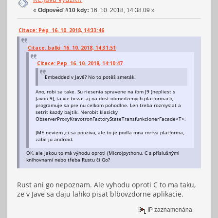
«
Odpověď #10 kdy:
16. 10. 2018, 14:38:09 »
Citace: Pep 16. 10. 2018, 14:33:46
Citace: balki 16. 10. 2018, 14:31:51
Citace: Pep 16. 10. 2018, 14:10:47
Embedded v Javě? No to potěš smeták.
Ano, robi sa take. Su riesenia spravene na ibm J9 (nepliest s
Javou 9), ta vie bezat aj na dost obmedzenych platformach,
programuje sa pre nu celkom pohodlne. Len treba rozmyslat a
setrit kazdy bajtik. Nerobit klasicky
ObserverProxyKravotronFactoryStateTransfunkcionerFacade<T>.
JME neviem ,ci sa pouziva, ale to je podla mna mrtva platforma,
zabil ju android.
OK, ale jakou to má výhodu oproti (Micro)pythonu, C s příslušnými
knihovnami nebo třeba Rustu či Go?
Rust ani go nepoznam. Ale vyhodu oproti C to ma taku,
ze v Jave sa daju lahko pisat blbovzdorne aplikacie.
IP zaznamenána