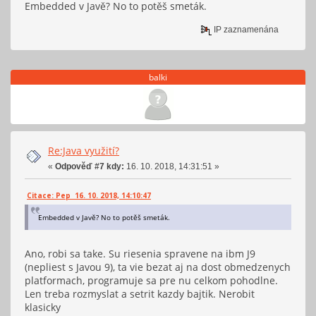
Embedded v Javě? No to potěš smeták.
IP zaznamenána
balki
Re:Java využití?
«
Odpověď #7 kdy:
16. 10. 2018, 14:31:51 »
Citace: Pep 16. 10. 2018, 14:10:47
Embedded v Javě? No to potěš smeták.
Ano, robi sa take. Su riesenia spravene na ibm J9
(nepliest s Javou 9), ta vie bezat aj na dost obmedzenych
platformach, programuje sa pre nu celkom pohodlne.
Len treba rozmyslat a setrit kazdy bajtik. Nerobit
klasicky