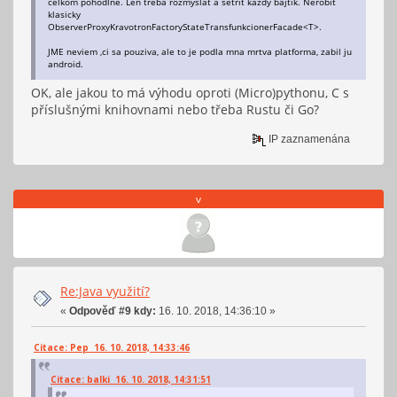
celkom pohodlne. Len treba rozmyslat a setrit kazdy bajtik. Nerobit
klasicky
ObserverProxyKravotronFactoryStateTransfunkcionerFacade<T>.
JME neviem ,ci sa pouziva, ale to je podla mna mrtva platforma, zabil ju
android.
OK, ale jakou to má výhodu oproti (Micro)pythonu, C s
příslušnými knihovnami nebo třeba Rustu či Go?
IP zaznamenána
v
Re:Java využití?
«
Odpověď #9 kdy:
16. 10. 2018, 14:36:10 »
Citace: Pep 16. 10. 2018, 14:33:46
Citace: balki 16. 10. 2018, 14:31:51