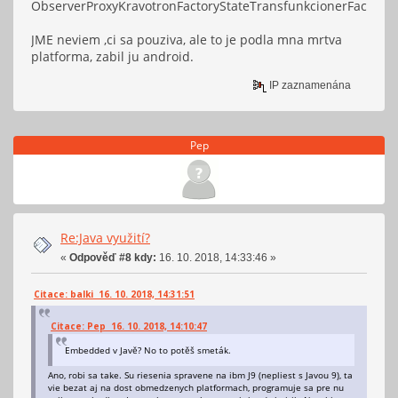
ObserverProxyKravotronFactoryStateTransfunkcionerFacade<
JME neviem ,ci sa pouziva, ale to je podla mna mrtva
platforma, zabil ju android.
IP zaznamenána
Pep
Re:Java využití?
«
Odpověď #8 kdy:
16. 10. 2018, 14:33:46 »
Citace: balki 16. 10. 2018, 14:31:51
Citace: Pep 16. 10. 2018, 14:10:47
Embedded v Javě? No to potěš smeták.
Ano, robi sa take. Su riesenia spravene na ibm J9 (nepliest s Javou 9), ta
vie bezat aj na dost obmedzenych platformach, programuje sa pre nu