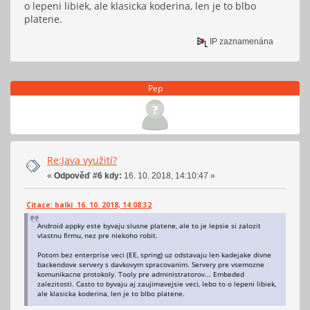
o lepeni libiek, ale klasicka koderina, len je to blbo
platene.
IP zaznamenána
Pep
Re:Java využití?
«
Odpověď #6 kdy:
16. 10. 2018, 14:10:47 »
Citace: balki 16. 10. 2018, 14:08:32
Android appky este byvaju slusne platene, ale to je lepsie si zalozit
vlastnu firmu, nez pre niekoho robit.
Potom bez enterprise veci (EE, spring) uz odstavaju len kadejake divne
backendove servery s davkovym spracovanim. Servery pre vsemozne
komunikacne protokoly. Tooly pre administratorov... Embeded
zalezitosti. Casto to byvaju aj zaujimavejsie veci, lebo to o lepeni libiek,
ale klasicka koderina, len je to blbo platene.