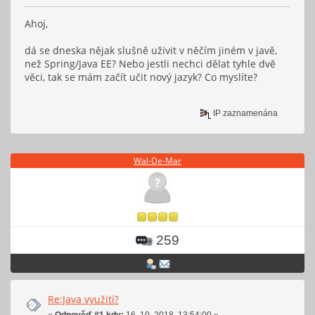
Ahoj,
dá se dneska nějak slušně uživit v něčím jiném v javě,
než Spring/Java EE? Nebo jestli nechci dělat tyhle dvě
věci, tak se mám začít učit nový jazyk? Co myslíte?
IP zaznamenána
Wal-De-Mar
259
Re:Java využití?