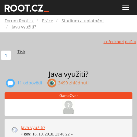
Fórum
Toggle
naviga
Root.cz
Fórum Root.cz
Práce
Studium a uplatnění
Java využití?
« předchozí
další »
Tisk
1
Java využití?
11 odpovědí
3499 zhlédnutí
GameOver
Java využití?
«
kdy:
16. 10. 2018, 13:48:22 »