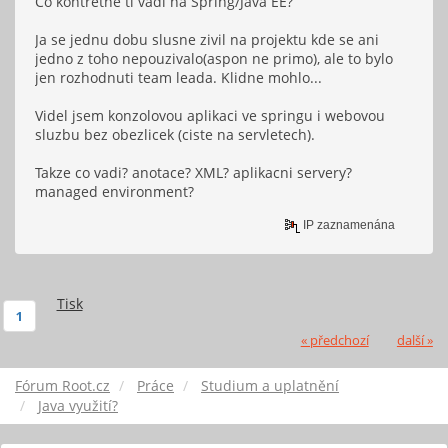
Co kontretne ti vadi na Spring/Java EE?
Ja se jednu dobu slusne zivil na projektu kde se ani
jedno z toho nepouzivalo(aspon ne primo), ale to bylo
jen rozhodnuti team leada. Klidne mohlo...
Videl jsem konzolovou aplikaci ve springu i webovou
sluzbu bez obezlicek (ciste na servletech).
Takze co vadi? anotace? XML? aplikacni servery?
managed environment?
IP zaznamenána
Tisk
1
« předchozí
další »
Fórum Root.cz
Práce
Studium a uplatnění
Java využití?