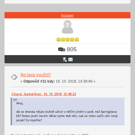
listoper
805
Re:Java využití?
«
Odpověď #11 kdy:
16. 10. 2018, 14:39:46 »
Citace: GameOver 16. 10. 2018, 13:48:22
Ahoj,
dá se dneska nějak slušně uživit v něčím jiném v javě, než Spring/Java
EE? Nebo jestli nechci dělat tyhle dvě věci, tak se mám začít učit nový
jazyk? Co myslíte?