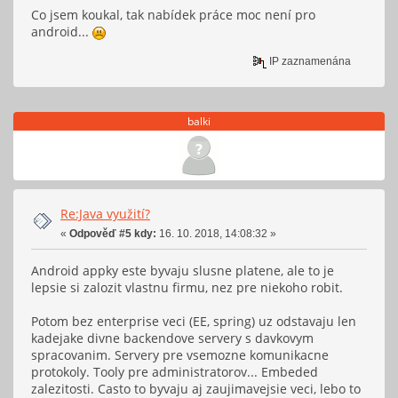
Co jsem koukal, tak nabídek práce moc není pro
android...
IP zaznamenána
balki
Re:Java využití?
«
Odpověď #5 kdy:
16. 10. 2018, 14:08:32 »
Android appky este byvaju slusne platene, ale to je
lepsie si zalozit vlastnu firmu, nez pre niekoho robit.
Potom bez enterprise veci (EE, spring) uz odstavaju len
kadejake divne backendove servery s davkovym
spracovanim. Servery pre vsemozne komunikacne
protokoly. Tooly pre administratorov... Embeded
zalezitosti. Casto to byvaju aj zaujimavejsie veci, lebo to