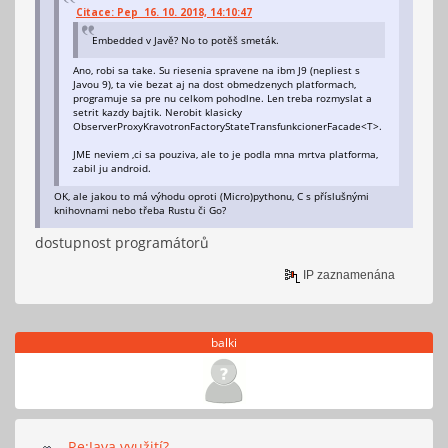
Citace: Pep 16. 10. 2018, 14:10:47
Embedded v Javě? No to potěš smeták.
Ano, robi sa take. Su riesenia spravene na ibm J9 (nepliest s
Javou 9), ta vie bezat aj na dost obmedzenych platformach,
programuje sa pre nu celkom pohodlne. Len treba rozmyslat a
setrit kazdy bajtik. Nerobit klasicky
ObserverProxyKravotronFactoryStateTransfunkcionerFacade<T>.
JME neviem ,ci sa pouziva, ale to je podla mna mrtva platforma,
zabil ju android.
OK, ale jakou to má výhodu oproti (Micro)pythonu, C s příslušnými
knihovnami nebo třeba Rustu či Go?
dostupnost programátorů
IP zaznamenána
balki
Re:Java využití?