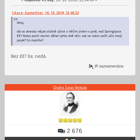
«
Odpověď #1 kdy:
16. 10. 2018, 13:54:00 »
Citace: GameOver 16. 10. 2018, 13:48:22
Ahoj,
dá se dneska nějak slušně uživit v něčím jiném v javě, než Spring/Java
EE? Nebo jestli nechci dělat tyhle dvě věci, tak se mám začít učit nový
jazyk? Co myslíte?
Bez EE? Ee, nedá.
IP zaznamenána
Ondra Satai Nekola
2 676