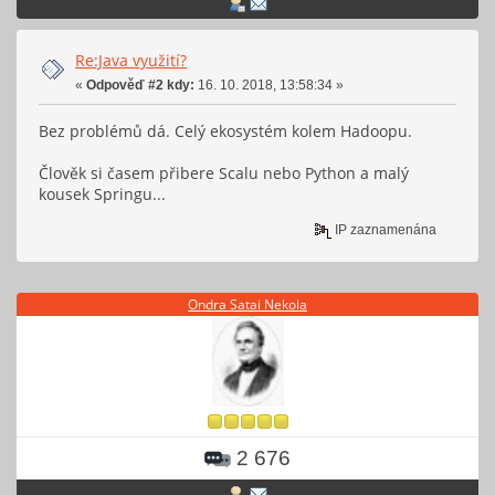
Re:Java využití?
«
Odpověď #2 kdy:
16. 10. 2018, 13:58:34 »
Bez problémů dá. Celý ekosystém kolem Hadoopu.
Člověk si časem přibere Scalu nebo Python a malý
kousek Springu...
IP zaznamenána
Ondra Satai Nekola
2 676