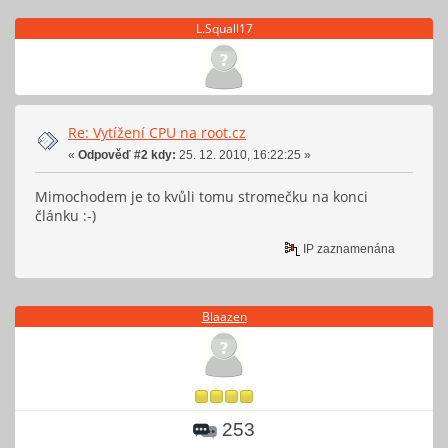
L.Squall17
Re: Vytížení CPU na root.cz
«
Odpověď #2 kdy:
25. 12. 2010, 16:22:25 »
Mimochodem je to kvůli tomu stromečku na konci
článku :-)
IP zaznamenána
Blaazen
253