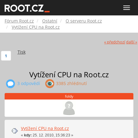
Fórum
Toggle
naviga
Root.cz
Fórum Root.cz
Ostatní
O serveru Root.cz
Vytížení CPU na Root.cz
« předchozí
další »
Tisk
1
Vytížení CPU na Root.cz
3 odpovědí
3385 zhlédnutí
foldy
Vytížení CPU na Root.cz
«
kdy:
25. 12. 2010, 15:36:23 »