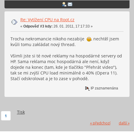
Re: Vytížení CPU na Root.cz
«
Odpověď #3 kdy:
26. 01. 2011, 17:17:33 »
Trocha nekromancie nikoho nezabije
, nechtěl jsem
kvůli tomu zakládat nový thread.
Všimli jste si té nové reklamy na hospodárné servery od
HP. Sama reklama moc hospodárná ale není, když
dojede na konec (tam, kde je tlačítko "Přehrát video"),
tak se mi zvýší CPU load minimálně o 40% (Opera 11).
Stačí odskrolovat a je to zase v pohodě.
IP zaznamenána
Tisk
1
« předchozí
další »