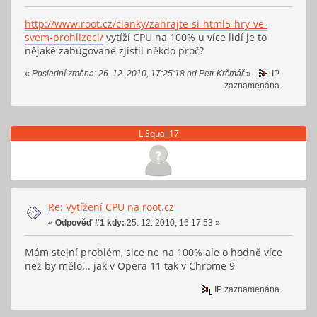
http://www.root.cz/clanky/zahrajte-si-html5-hry-ve-
svem-prohlizeci/
vytíží CPU na 100% u více lidí je to
nějaké zabugované zjistil někdo proč?
«
Poslední změna: 26. 12. 2010, 17:25:18 od Petr Krčmář
»
IP
zaznamenána
L.Squall17
Re: Vytížení CPU na root.cz
«
Odpověď #1 kdy:
25. 12. 2010, 16:17:53 »
Mám stejní problém, sice ne na 100% ale o hodně více
než by mělo... jak v Opera 11 tak v Chrome 9
IP zaznamenána