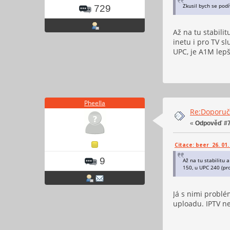
Zkusil bych se pod
729
Až na tu stabilit
inetu i pro TV s
UPC, je A1M lepš
Pheella
Re:Doporučt
«
Odpověď #7
Citace: beer 26. 01.
9
Až na tu stabilitu 
150, u UPC 240 (pro
Já s nimi probl
uploadu. IPTV ne