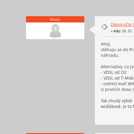
Mates
Doporučte I
«
kdy:
26. 01.
Ahoj,
stěhuju se do Pr
náhradu.
Alternativy, co j
- VDSL od O2
- VDSL od T-Mob
- (velmi) malí Wi
U prvních dvou se
Tak chudý výběr 
widlákově. Je to