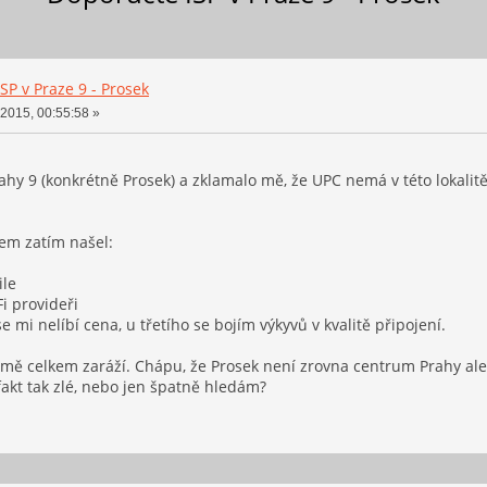
SP v Praze 9 - Prosek
 2015, 00:55:58 »
ahy 9 (konkrétně Prosek) a zklamalo mě, že UPC nemá v této lokali
sem zatím našel:
ile
Fi provideři
 mi nelíbí cena, u třetího se bojím výkyvů v kvalitě připojení.
mě celkem zaráží. Chápu, že Prosek není zrovna centrum Prahy ale ne
 fakt tak zlé, nebo jen špatně hledám?