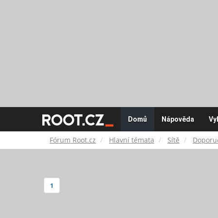
Fórum
Domů
Nápověda
Vy
Root.cz
Fórum Root.cz
Hlavní témata
Sítě
Doporuč
1