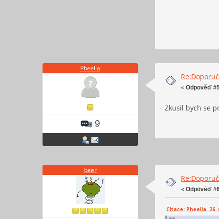
Pheella
Re:Doporučt
«
Odpověď #5
Zkusil bych se p
9
beer
Re:Doporučt
«
Odpověď #6
Citace: Pheella 26. 