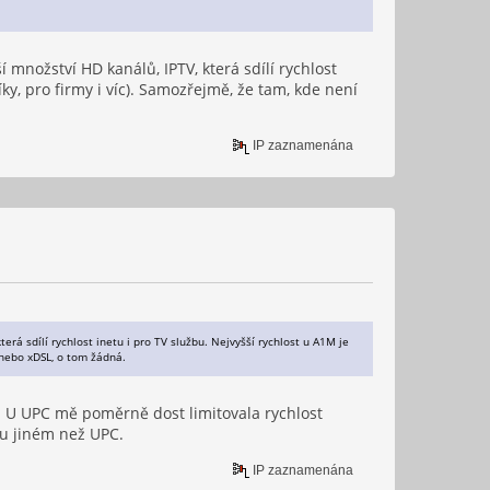
í množství HD kanálů, IPTV, která sdílí rychlost
ky, pro firmy i víc). Samozřejmě, že tam, kde není
IP zaznamenána
erá sdílí rychlost inetu i pro TV službu. Nejvyšší rychlost u A1M je
i nebo xDSL, o tom žádná.
. U UPC mě poměrně dost limitovala rychlost
hu jiném než UPC.
IP zaznamenána