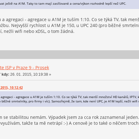
ívat ještě na A1M. Taky to tam mají zasíťované a cena/výkon rozhodně lepší než UPC.
u a agregaci - agregace u A1M je tuším 1:10. Co se týká TV, tak menš
lužbu. Nejvyšší rychlost u A1M je 150, u UPC 240 (pro běžné smrtelní
í, nežli wifi nebo xDSL, o tom žádná.
e ISP v Praze 9 - Prosek
 kdy:
26. 01. 2015, 10:19:38 »
 2015, 10:12:42
a agregaci - agregace u A1M je tuším 1:10. Co se týká TV, tak menší množství HD kanálů, IPTV, kt
 běžné smrtelníky, pro firmy i víc). Samozřejmě, že tam, kde není UPC, je A1M lepší, nežli wif
ém se stabilitou nemám. Výpadek jsem za cca rok zaznamenal jeden
využívám, takže ta mě netrápí :-) A cenově je to také o něčem troc