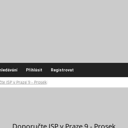
hledávání
Přihlásit
Registrovat
te ISP v Praze 9 - Prosek
Doporučte ISP v Praze 9 - Prosek