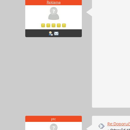
Reklama
ptc
Re:Doporučt