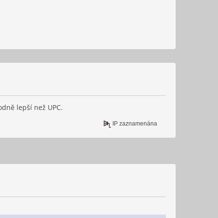
odně lepší než UPC.
IP zaznamenána