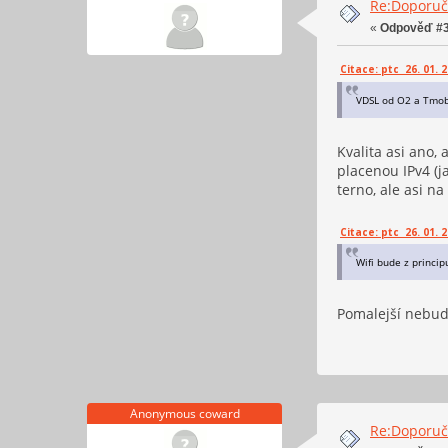
Re:Doporučt
«
Odpověď #3
Citace: ptc 26. 01. 2
VDSL od O2 a Tmobil
Kvalita asi ano,
placenou IPv4 (j
terno, ale asi n
Citace: ptc 26. 01. 2
Wifi bude z princip
Pomalejší nebude
Anonymous coward
Re:Doporučt