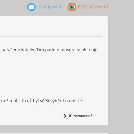
11 odpovědí
8293 zhlédnutí
tě natažené kabely. Tím pádem musím rychle najít
ž tohle, to už byl větší výběr i u nás ve
IP zaznamenána