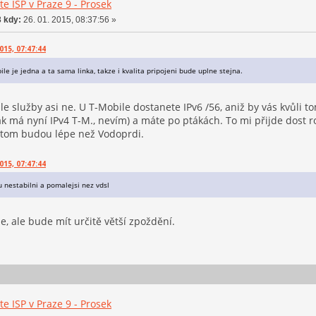
e ISP v Praze 9 - Prosek
 kdy:
26. 01. 2015, 08:37:56 »
015, 07:47:44
e je jedna a ta sama linka, takze i kvalita pripojeni bude uplne stejna.
 ale služby asi ne. U T-Mobile dostanete IPv6 /56, aniž by vás kvůli
ak má nyní IPv4 T-M., nevím) a máte po ptákách. To mi přijde dost 
a tom budou lépe než Vodoprdi.
015, 07:47:44
u nestabilni a pomalejsi nez vdsl
, ale bude mít určitě větší zpoždění.
e ISP v Praze 9 - Prosek