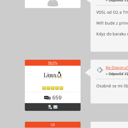
«
Odpověď #1
VDSL od O2 a Tmo
Wifi bude z prin
Kdyz do baraku n
McFly
Re:Doporučt
«
Odpověď #2
Osobně se mi lí
659
SB