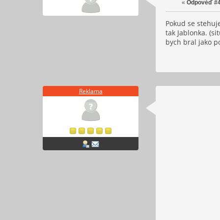
«
Odpověď #4
Pokud se stehuje
tak Jablonka. (s
bych bral jako p
Reklama