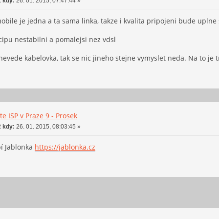
 kdy:
26. 01. 2015, 07:47:44 »
bile je jedna a ta sama linka, takze i kvalita pripojeni bude uplne 
cipu nestabilni a pomalejsi nez vdsl
evede kabelovka, tak se nic jineho stejne vymyslet neda. Na to je t
e ISP v Praze 9 - Prosek
 kdy:
26. 01. 2015, 08:03:45 »
bí Jablonka
https://jablonka.cz