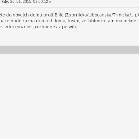
 kdy:
26. 01. 2015, 08:50:12 »
te do novejch domu proti Bille (Zubrnicka/Libocanska/Trmicka/...), t
ituace bude ruzna dum od domu, tusim, ze Jablonka tam ma nekde i
osledni moznost, rozhodne az po wifi.