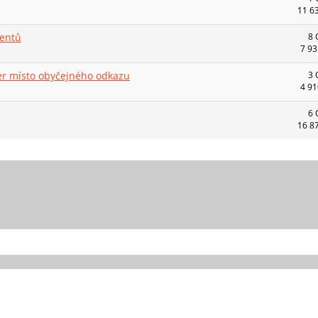
11 6
entů
8 
7 93
ner místo obyčejného odkazu
3 
4 91
6 
16 8