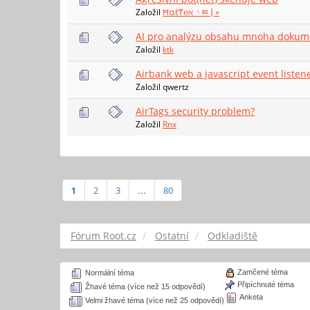
Založil
Ħαℓ₸℮ℵ ␏⫢ ⦚ »
AI pro analýzu obsahu mnoha dokum
Založil
ktk
Airbank web a javascript event liste
Založil qwertz
AirTags security problem?
Založil
Rnx
1
2
3
...
80
Fórum Root.cz
Ostatní
Odkladiště
Zamčené téma
Normální téma
Připíchnuté téma
Žhavé téma (více než 15 odpovědí)
Anketa
Velmi žhavé téma (více než 25 odpovědí)