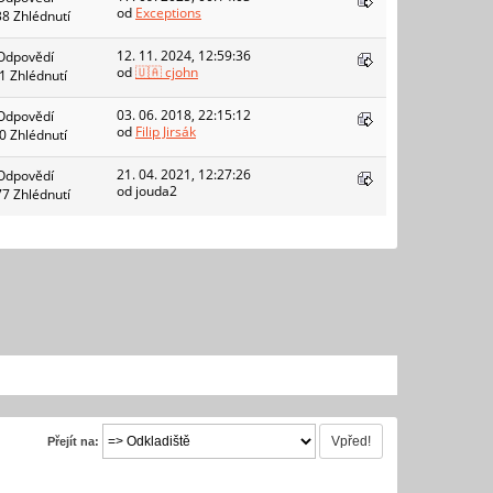
od
Exceptions
38 Zhlédnutí
12. 11. 2024, 12:59:36
Odpovědí
od
🇺🇦 cjohn
1 Zhlédnutí
03. 06. 2018, 22:15:12
Odpovědí
od
Filip Jirsák
0 Zhlédnutí
21. 04. 2021, 12:27:26
Odpovědí
od jouda2
77 Zhlédnutí
Přejít na: