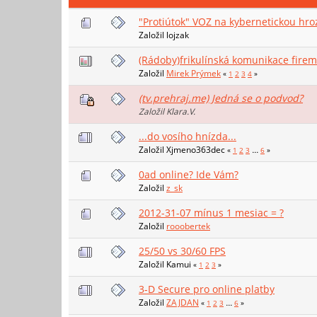
"Protiútok" VOZ na kybernetickou hr
Založil lojzak
(Rádoby)frikulínská komunikace firem
Založil
Mirek Prýmek
«
1
2
3
4
»
(tv.prehraj.me) Jedná se o podvod?
Založil Klara.V.
...do vosího hnízda...
Založil Xjmeno363dec
«
1
2
3
...
6
»
0ad online? Ide Vám?
Založil
z_sk
2012-31-07 mínus 1 mesiac = ?
Založil
rooobertek
25/50 vs 30/60 FPS
Založil Kamui
«
1
2
3
»
3-D Secure pro online platby
Založil
ZAJDAN
«
1
2
3
...
6
»