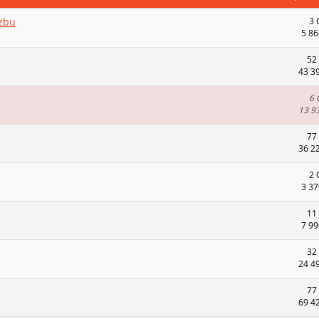
ozbu
3 
5 86
52
43 3
6 
13 9
77
36 2
2 
3 37
11
7 99
32
24 4
77
69 4