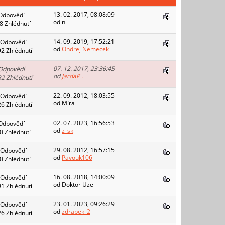
13. 02. 2017, 08:08:09
Odpovědí
od n
8 Zhlédnutí
14. 09. 2019, 17:52:21
 Odpovědí
od
Ondrej Nemecek
92 Zhlédnutí
07. 12. 2017, 23:36:45
Odpovědí
od
JardaP .
32 Zhlédnutí
22. 09. 2012, 18:03:55
 Odpovědí
od Míra
26 Zhlédnutí
02. 07. 2023, 16:56:53
Odpovědí
od
z_sk
0 Zhlédnutí
29. 08. 2012, 16:57:15
 Odpovědí
od
Pavouk106
0 Zhlédnutí
16. 08. 2018, 14:00:09
 Odpovědí
od Doktor Uzel
91 Zhlédnutí
23. 01. 2023, 09:26:29
 Odpovědí
od
zdrabek_2
26 Zhlédnutí