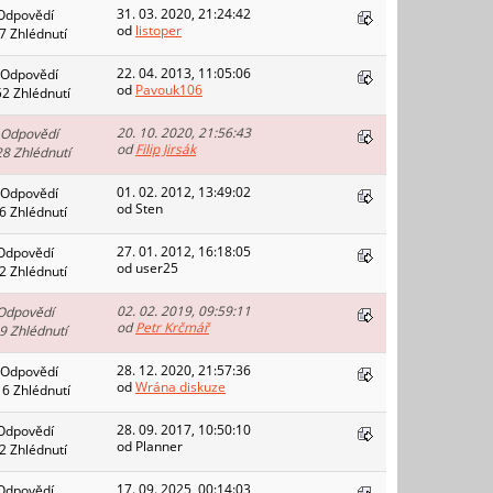
31. 03. 2020, 21:24:42
Odpovědí
od
listoper
7 Zhlédnutí
22. 04. 2013, 11:05:06
 Odpovědí
od
Pavouk106
52 Zhlédnutí
20. 10. 2020, 21:56:43
 Odpovědí
od
Filip Jirsák
28 Zhlédnutí
01. 02. 2012, 13:49:02
 Odpovědí
od Sten
6 Zhlédnutí
27. 01. 2012, 16:18:05
Odpovědí
od user25
2 Zhlédnutí
02. 02. 2019, 09:59:11
Odpovědí
od
Petr Krčmář
9 Zhlédnutí
28. 12. 2020, 21:57:36
 Odpovědí
od
Wrána diskuze
16 Zhlédnutí
28. 09. 2017, 10:50:10
Odpovědí
od Planner
2 Zhlédnutí
17. 09. 2025, 00:14:03
Odpovědí