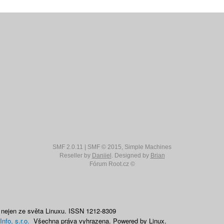
SMF 2.0.11
|
SMF © 2015
,
Simple Machines
Reseller by
Daniiel
. Designed by
Brian
Fórum Root.cz ©
 nejen ze světa Linuxu. ISSN 1212-8309
Info, s.r.o.
Všechna práva vyhrazena. Powered by Linux.