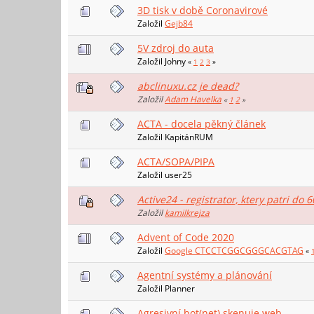
3D tisk v době Coronavirové
Založil
Gejb84
5V zdroj do auta
Založil Johny
«
1
2
3
»
abclinuxu.cz je dead?
Založil
Adam Havelka
«
1
2
»
ACTA - docela pěkný článek
Založil KapitánRUM
ACTA/SOPA/PIPA
Založil user25
Active24 - registrator, ktery patri do 60 
Založil
kamilkrejza
Advent of Code 2020
Založil
Google CTCCTCGGCGGGCACGTAG
«
Agentní systémy a plánování
Založil Planner
Agresivní bot(net) skenuje web