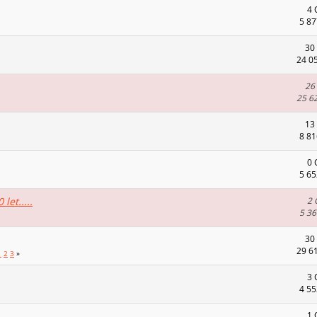
4 
5 87
30
24 0
26
25 6
13
8 81
0 
5 65
let.....
2 
5 36
30
29 6
1
2
3
»
3 
4 55
1 