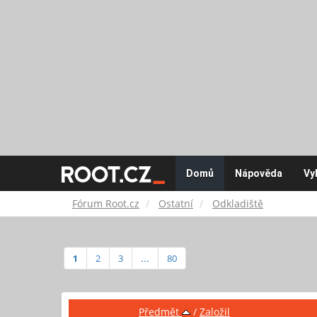
Fórum
Domů
Nápověda
Vy
Root.cz
Fórum Root.cz
Ostatní
Odkladiště
1
2
3
...
80
Předmět
/
Založil