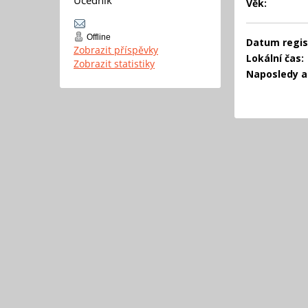
Věk:
Offline
Datum regis
Zobrazit příspěvky
Lokální čas:
Zobrazit statistiky
Naposledy ak