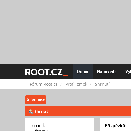
Fórum
Domů
Nápověda
Vy
Root.cz
Fórum Root.cz
Profil zmok
Shrnutí
Informace
Shrnutí
zmok 
Příspěvků:
Učedník