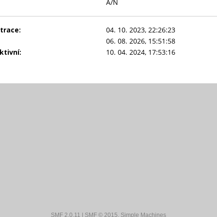
A/N
trace:
04. 10. 2023, 22:26:23
06. 08. 2026, 15:51:58
tivní:
10. 04. 2024, 17:53:16
SMF 2.0.11
|
SMF © 2015
,
Simple Machines