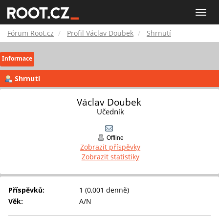
Fórum
Toggle
naviga
Root.cz
Fórum Root.cz
Profil Václav Doubek
Shrnutí
Informace
Shrnutí
Václav Doubek 
Učedník
Offline
Zobrazit příspěvky
Zobrazit statistiky
Příspěvků:
1 (0,001 denně)
Věk:
A/N