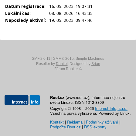
Datum registrace:
16. 05. 2023, 19:07:31
Lokální čas:
08. 08. 2026, 16:43:35
Naposledy aktivní:
19. 05. 2023, 09:47:46
SMF 2.0.11
|
SMF © 2015
,
Simple Machines
Reseller by
Daniiel
. Designed by
Brian
Fórum Root.cz ©
Root.cz
(www.root.cz), informace nejen ze
světa Linuxu. ISSN 1212-8309
Copyright © 1998 – 2026
Internet Info, s.r.o.
Všechna práva vyhrazena. Powered by Linux.
Kontakt
|
Reklama
|
Podmínky užívání
|
Podpořte Root.cz
|
RSS exporty