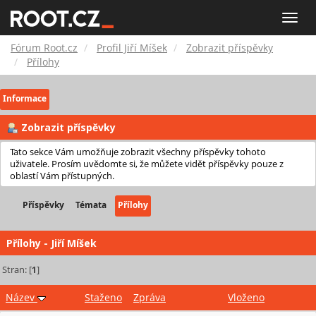
Fórum
Toggle
naviga
Root.cz
Fórum Root.cz
Profil Jiří Míšek
Zobrazit příspěvky
Přílohy
Informace
Zobrazit příspěvky
Tato sekce Vám umožňuje zobrazit všechny příspěvky tohoto
uživatele. Prosím uvědomte si, že můžete vidět příspěvky pouze z
oblastí Vám přístupných.
Příspěvky
Témata
Přílohy
Přílohy - Jiří Míšek
Stran: [
1
]
Název
Staženo
Zpráva
Vloženo