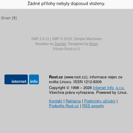
Žádné přílohy nebyly doposud vloženy.
Stran: [
1
]
SMF 2.0.11
|
SMF © 2015
,
Simple Machines
Reseller by
Daniiel
. Designed by
Brian
Fórum Root.cz ©
Root.cz
(www.root.cz), informace nejen ze
světa Linuxu. ISSN 1212-8309
Copyright © 1998 – 2026
Internet Info, s.r.o.
Všechna práva vyhrazena. Powered by Linux.
Kontakt
|
Reklama
|
Podmínky užívání
|
Podpořte Root.cz
|
RSS exporty