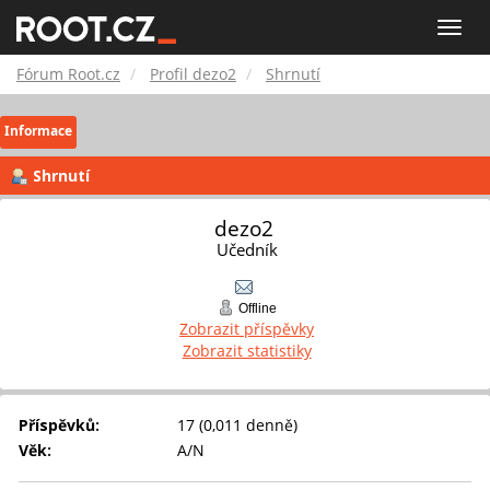
Fórum
Toggle
naviga
Root.cz
Fórum Root.cz
Profil dezo2
Shrnutí
Informace
Shrnutí
dezo2 
Učedník
Offline
Zobrazit příspěvky
Zobrazit statistiky
Příspěvků:
17 (0,011 denně)
Věk:
A/N