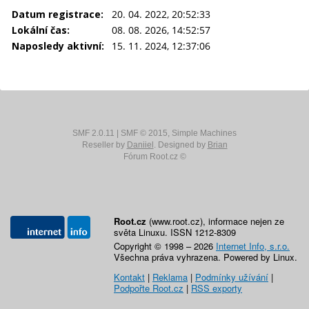
Datum registrace:
20. 04. 2022, 20:52:33
Lokální čas:
08. 08. 2026, 14:52:57
Naposledy aktivní:
15. 11. 2024, 12:37:06
SMF 2.0.11
|
SMF © 2015
,
Simple Machines
Reseller by
Daniiel
. Designed by
Brian
Fórum Root.cz ©
Root.cz
(www.root.cz), informace nejen ze
světa Linuxu. ISSN 1212-8309
Copyright © 1998 – 2026
Internet Info, s.r.o.
Všechna práva vyhrazena. Powered by Linux.
Kontakt
|
Reklama
|
Podmínky užívání
|
Podpořte Root.cz
|
RSS exporty