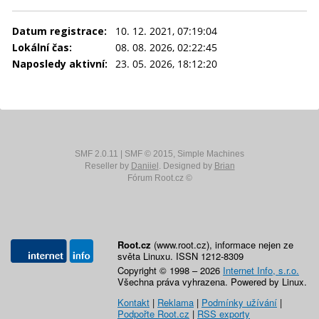
Datum registrace:
10. 12. 2021, 07:19:04
Lokální čas:
08. 08. 2026, 02:22:45
Naposledy aktivní:
23. 05. 2026, 18:12:20
SMF 2.0.11
|
SMF © 2015
,
Simple Machines
Reseller by
Daniiel
. Designed by
Brian
Fórum Root.cz ©
Root.cz
(www.root.cz), informace nejen ze
světa Linuxu. ISSN 1212-8309
Copyright © 1998 – 2026
Internet Info, s.r.o.
Všechna práva vyhrazena. Powered by Linux.
Kontakt
|
Reklama
|
Podmínky užívání
|
Podpořte Root.cz
|
RSS exporty