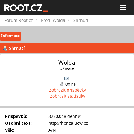
Fórum
Toggle
naviga
Root.cz
Fórum Root.cz
Profil Wolda
Shrnutí
Informace
Shrnutí
Wolda 
Uživatel
Offline
Zobrazit příspěvky
Zobrazit statistiky
Příspěvků:
82 (0,048 denně)
Osobní text:
http://honza.ucw.cz
Věk:
A/N