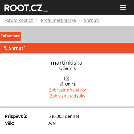
Fórum
Toggle
naviga
Root.cz
Fórum Root.cz
Profil martinkiska
Shrnutí
Informace
Shrnutí
martinkiska 
Učedník
Offline
Zobrazit příspěvky
Zobrazit statistiky
Příspěvků:
5 (0,003 denně)
Věk:
A/N