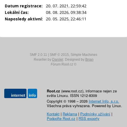
Datum registrace:
20. 07. 2021, 22:59:42
Lokální čas:
08. 08. 2026, 09:38:34
Naposledy aktivní:
20. 05. 2025, 22:46:11
SMF 2.0.11
|
SMF © 2015
,
Simple Machines
Reseller by
Daniiel
. Designed by
Brian
Fórum Root.cz ©
Root.cz
(www.root.cz), informace nejen ze
světa Linuxu. ISSN 1212-8309
Copyright © 1998 – 2026
Internet Info, s.r.o.
Všechna práva vyhrazena. Powered by Linux.
Kontakt
|
Reklama
|
Podmínky užívání
|
Podpořte Root.cz
|
RSS exporty