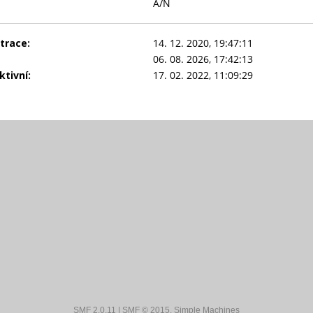
A/N
trace:
14. 12. 2020, 19:47:11
06. 08. 2026, 17:42:13
tivní:
17. 02. 2022, 11:09:29
SMF 2.0.11
|
SMF © 2015
,
Simple Machines