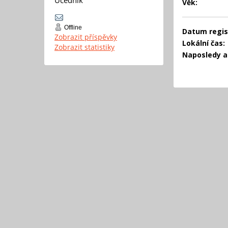
Věk:
Offline
Datum regis
Zobrazit příspěvky
Lokální čas:
Zobrazit statistiky
Naposledy ak