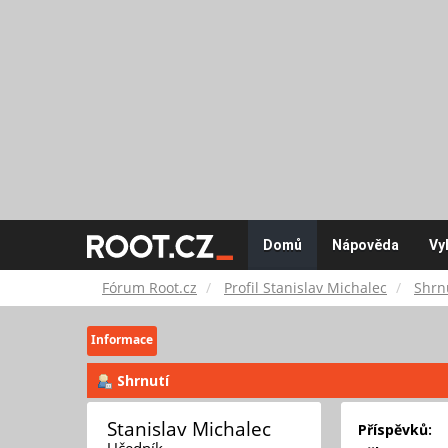
Fórum
Domů
Nápověda
Vy
Root.cz
Fórum Root.cz
Profil Stanislav Michalec
Shrn
Informace
Shrnutí
Stanislav Michalec 
Příspěvků:
Učedník