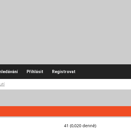
hledávání
Přihlásit
Registrovat
utí
41 (0,020 denně)