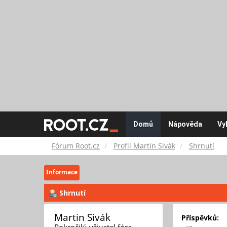
Fórum
Domů
Nápověda
Vy
Root.cz
Fórum Root.cz
Profil Martin Sivák
Shrnutí
Informace
Shrnutí
Martin Sivák 
Příspěvků:
Pokročilý uživatel fóra