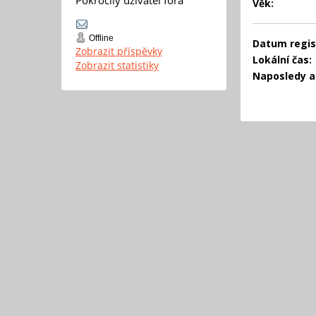
Věk:
Offline
Datum regis
Zobrazit příspěvky
Lokální čas:
Zobrazit statistiky
Naposledy ak