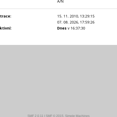
A/N
trace:
15. 11. 2010, 13:29:15
07. 08. 2026, 17:59:26
tivní:
Dnes
v 16:37:30
SMF 2.0.11
|
SMF © 2015
,
Simple Machines