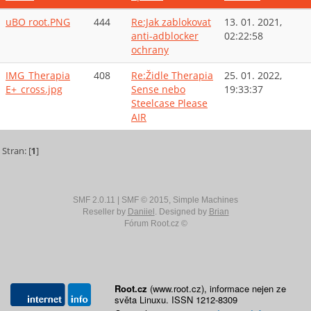
uBO root.PNG
444
Re:Jak zablokovat
13. 01. 2021,
anti-adblocker
02:22:58
ochrany
IMG_Therapia
408
Re:Židle Therapia
25. 01. 2022,
E+_cross.jpg
Sense nebo
19:33:37
Steelcase Please
AIR
Stran: [
1
]
SMF 2.0.11
|
SMF © 2015
,
Simple Machines
Reseller by
Daniiel
. Designed by
Brian
Fórum Root.cz ©
Root.cz
(www.root.cz), informace nejen ze
světa Linuxu. ISSN 1212-8309