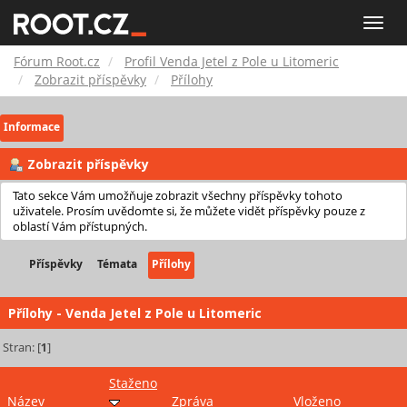
Fórum
Toggle
naviga
Root.cz
Fórum Root.cz
Profil Venda Jetel z Pole u Litomeric
Zobrazit příspěvky
Přílohy
Informace
Zobrazit příspěvky
Tato sekce Vám umožňuje zobrazit všechny příspěvky tohoto
uživatele. Prosím uvědomte si, že můžete vidět příspěvky pouze z
oblastí Vám přístupných.
Příspěvky
Témata
Přílohy
Přílohy - Venda Jetel z Pole u Litomeric
Stran: [
1
]
Staženo
Název
Zpráva
Vloženo