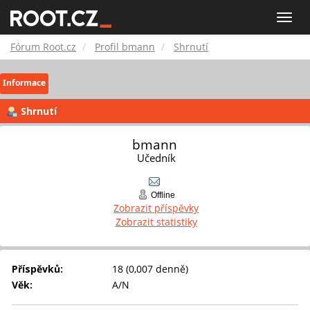
Fórum
Toggle
naviga
Root.cz
Fórum Root.cz
Profil bmann
Shrnutí
Informace
Shrnutí
bmann 
Učedník
Offline
Zobrazit příspěvky
Zobrazit statistiky
Příspěvků:
18 (0,007 denně)
Věk:
A/N