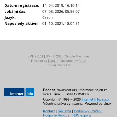
Datum registrace:
14. 04. 2019, 16:10:14
Lokální čas:
07. 08. 2026, 05:56:07
Jazyk:
Czech
Naposledy aktivní:
01. 10. 2021, 18:04:51
SMF 2.0.11
|
SMF © 2015
,
Simple Machines
Reseller by
Daniiel
. Designed by
Brian
Fórum Root.cz ©
Root.cz
(www.root.cz), informace nejen ze
světa Linuxu. ISSN 1212-8309
Copyright © 1998 – 2026
Internet Info, s.r.o.
Všechna práva vyhrazena. Powered by Linux.
Kontakt
|
Reklama
|
Podmínky užívání
|
Podpořte Root.cz
|
RSS exporty