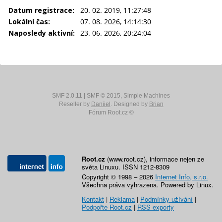
Datum registrace:
20. 02. 2019, 11:27:48
Lokální čas:
07. 08. 2026, 14:14:30
Naposledy aktivní:
23. 06. 2026, 20:24:04
SMF 2.0.11
|
SMF © 2015
,
Simple Machines
Reseller by
Daniiel
. Designed by
Brian
Fórum Root.cz ©
Root.cz
(www.root.cz), informace nejen ze
světa Linuxu. ISSN 1212-8309
Copyright © 1998 – 2026
Internet Info, s.r.o.
Všechna práva vyhrazena. Powered by Linux.
Kontakt
|
Reklama
|
Podmínky užívání
|
Podpořte Root.cz
|
RSS exporty