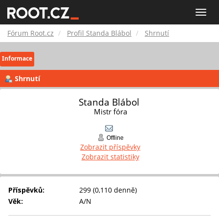
Fórum
Toggle
naviga
Root.cz
Fórum Root.cz
Profil Standa Blábol
Shrnutí
Informace
Shrnutí
Standa Blábol 
Mistr fóra
Offline
Zobrazit příspěvky
Zobrazit statistiky
Příspěvků:
299 (0,110 denně)
Věk:
A/N