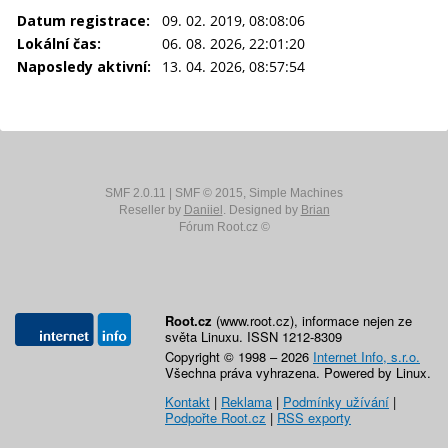
Datum registrace:
09. 02. 2019, 08:08:06
Lokální čas:
06. 08. 2026, 22:01:20
Naposledy aktivní:
13. 04. 2026, 08:57:54
SMF 2.0.11
|
SMF © 2015
,
Simple Machines
Reseller by
Daniiel
. Designed by
Brian
Fórum Root.cz ©
Root.cz
(www.root.cz), informace nejen ze
světa Linuxu. ISSN 1212-8309
Copyright © 1998 – 2026
Internet Info, s.r.o.
Všechna práva vyhrazena. Powered by Linux.
Kontakt
|
Reklama
|
Podmínky užívání
|
Podpořte Root.cz
|
RSS exporty