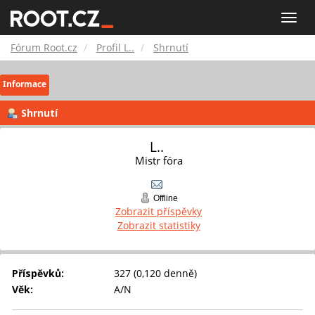
Fórum
Toggle
naviga
Root.cz
Fórum Root.cz
Profil L..
Shrnutí
Informace
Shrnutí
L.. 
Mistr fóra
Offline
Zobrazit příspěvky
Zobrazit statistiky
Příspěvků:
327 (0,120 denně)
Věk:
A/N