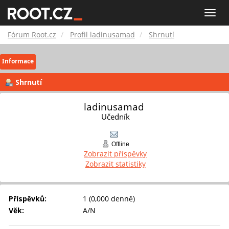
Fórum
Toggle
naviga
Root.cz
Fórum Root.cz
Profil ladinusamad
Shrnutí
Informace
Shrnutí
ladinusamad 
Učedník
Offline
Zobrazit příspěvky
Zobrazit statistiky
Příspěvků:
1 (0,000 denně)
Věk:
A/N