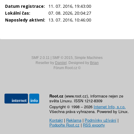
Datum registrace:
11. 07. 2016, 19:43:00
Lokální čas:
07. 08. 2026, 20:04:27
Naposledy aktivní:
13. 07. 2016, 10:46:00
SMF 2.0.11
|
SMF © 2015
,
Simple Machines
Reseller by
Daniiel
. Designed by
Brian
Fórum Root.cz ©
Root.cz
(www.root.cz), informace nejen ze
světa Linuxu. ISSN 1212-8309
Copyright © 1998 – 2026
Internet Info, s.r.o.
Všechna práva vyhrazena. Powered by Linux.
Kontakt
|
Reklama
|
Podmínky užívání
|
Podpořte Root.cz
|
RSS exporty