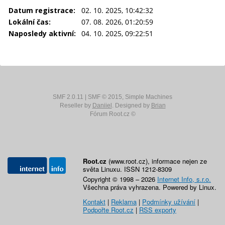
Datum registrace:
02. 10. 2025, 10:42:32
Lokální čas:
07. 08. 2026, 01:20:59
Naposledy aktivní:
04. 10. 2025, 09:22:51
SMF 2.0.11
|
SMF © 2015
,
Simple Machines
Reseller by
Daniiel
. Designed by
Brian
Fórum Root.cz ©
Root.cz
(www.root.cz), informace nejen ze
světa Linuxu. ISSN 1212-8309
Copyright © 1998 – 2026
Internet Info, s.r.o.
Všechna práva vyhrazena. Powered by Linux.
Kontakt
|
Reklama
|
Podmínky užívání
|
Podpořte Root.cz
|
RSS exporty