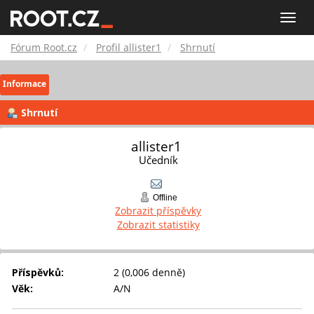
Fórum
Toggle
naviga
Root.cz
Fórum Root.cz
Profil allister1
Shrnutí
Informace
Shrnutí
allister1 
Učedník
Offline
Zobrazit příspěvky
Zobrazit statistiky
Příspěvků:
2 (0,006 denně)
Věk:
A/N