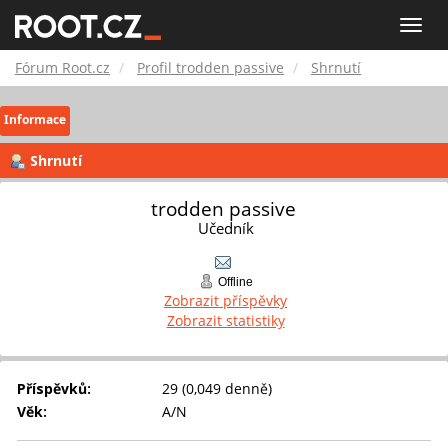
Fórum
Toggle
naviga
Root.cz
Fórum Root.cz
Profil trodden passive
Shrnutí
Informace
Shrnutí
trodden passive 
Učedník
Offline
Zobrazit příspěvky
Zobrazit statistiky
Příspěvků:
29 (0,049 denně)
Věk:
A/N