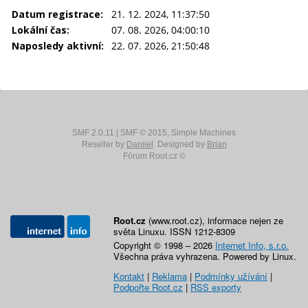
Datum registrace:
21. 12. 2024, 11:37:50
Lokální čas:
07. 08. 2026, 04:00:10
Naposledy aktivní:
22. 07. 2026, 21:50:48
SMF 2.0.11
|
SMF © 2015
,
Simple Machines
Reseller by
Daniiel
. Designed by
Brian
Fórum Root.cz ©
Root.cz
(www.root.cz), informace nejen ze
světa Linuxu. ISSN 1212-8309
Copyright © 1998 – 2026
Internet Info, s.r.o.
Všechna práva vyhrazena. Powered by Linux.
Kontakt
|
Reklama
|
Podmínky užívání
|
Podpořte Root.cz
|
RSS exporty