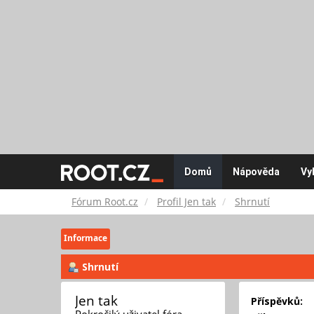
Fórum
Domů
Nápověda
Vy
Root.cz
Fórum Root.cz
Profil Jen tak
Shrnutí
Informace
Shrnutí
Jen tak 
Příspěvků:
Pokročilý uživatel fóra