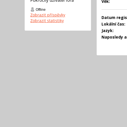
Věk:
Offline
Zobrazit příspěvky
Datum regis
Zobrazit statistiky
Lokální čas:
Jazyk:
Naposledy ak