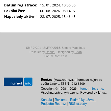
Datum registrace:
15. 01. 2024, 10:56:36
Lokální čas:
06. 08. 2026, 08:14:07
Naposledy aktivní:
28. 07. 2025, 13:46:43
SMF 2.0.11
|
SMF © 2015
,
Simple Machines
Reseller by
Daniiel
. Designed by
Brian
Fórum Root.cz ©
Root.cz
(www.root.cz), informace nejen ze
světa Linuxu. ISSN 1212-8309
Copyright © 1998 – 2026
Internet Info, s.r.o.
Všechna práva vyhrazena. Powered by Linux.
Kontakt
|
Reklama
|
Podmínky užívání
|
Podpořte Root.cz
|
RSS exporty