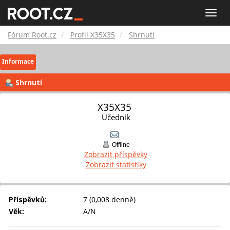
Fórum
Toggle
naviga
Root.cz
Fórum Root.cz
Profil X35X35
Shrnutí
Informace
Shrnutí
X35X35 
Učedník
Offline
Zobrazit příspěvky
Zobrazit statistiky
Příspěvků:
7 (0,008 denně)
Věk:
A/N