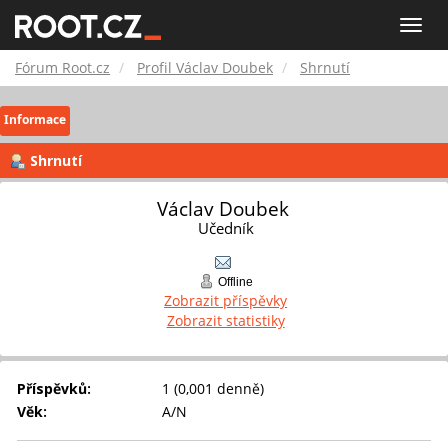
Fórum
Toggle
naviga
Root.cz
Fórum Root.cz
Profil Václav Doubek
Shrnutí
Informace
Shrnutí
Václav Doubek 
Učedník
Offline
Zobrazit příspěvky
Zobrazit statistiky
Příspěvků:
1 (0,001 denně)
Věk:
A/N