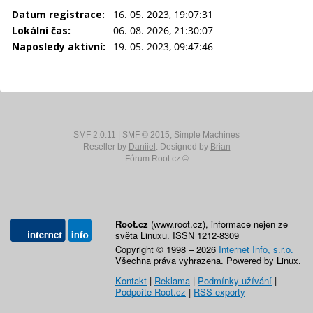
Datum registrace:
16. 05. 2023, 19:07:31
Lokální čas:
06. 08. 2026, 21:30:07
Naposledy aktivní:
19. 05. 2023, 09:47:46
SMF 2.0.11
|
SMF © 2015
,
Simple Machines
Reseller by
Daniiel
. Designed by
Brian
Fórum Root.cz ©
Root.cz
(www.root.cz), informace nejen ze
světa Linuxu. ISSN 1212-8309
Copyright © 1998 – 2026
Internet Info, s.r.o.
Všechna práva vyhrazena. Powered by Linux.
Kontakt
|
Reklama
|
Podmínky užívání
|
Podpořte Root.cz
|
RSS exporty