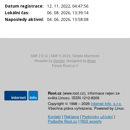
Datum registrace:
12. 11. 2022, 04:47:56
Lokální čas:
06. 08. 2026, 13:39:14
Naposledy aktivní:
04. 06. 2026, 13:58:08
SMF 2.0.11
|
SMF © 2015
,
Simple Machines
Reseller by
Daniiel
. Designed by
Brian
Fórum Root.cz ©
Root.cz
(www.root.cz), informace nejen ze
světa Linuxu. ISSN 1212-8309
Copyright © 1998 – 2026
Internet Info, s.r.o.
Všechna práva vyhrazena. Powered by Linux.
Kontakt
|
Reklama
|
Podmínky užívání
|
Podpořte Root.cz
|
RSS exporty