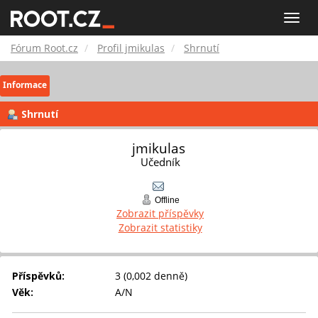
Fórum
Toggle
naviga
Root.cz
Fórum Root.cz
Profil jmikulas
Shrnutí
Informace
Shrnutí
jmikulas 
Učedník
Offline
Zobrazit příspěvky
Zobrazit statistiky
Příspěvků:
3 (0,002 denně)
Věk:
A/N