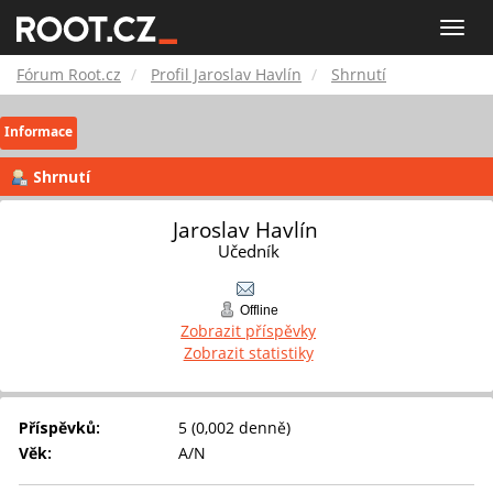
Fórum
Toggle
naviga
Root.cz
Fórum Root.cz
Profil Jaroslav Havlín
Shrnutí
Informace
Shrnutí
Jaroslav Havlín 
Učedník
Offline
Zobrazit příspěvky
Zobrazit statistiky
Příspěvků:
5 (0,002 denně)
Věk:
A/N