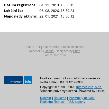
Datum registrace:
04. 11. 2019, 18:56:15
Lokální čas:
06. 08. 2026, 18:59:24
Naposledy aktivní:
22. 01. 2021, 15:56:12
SMF 2.0.11
|
SMF © 2015
,
Simple Machines
Reseller by
Daniiel
. Designed by
Brian
Fórum Root.cz ©
Root.cz
(www.root.cz), informace nejen ze
světa Linuxu. ISSN 1212-8309
Copyright © 1998 – 2026
Internet Info, s.r.o.
Všechna práva vyhrazena. Powered by Linux.
Kontakt
|
Reklama
|
Podmínky užívání
|
Podpořte Root.cz
|
RSS exporty